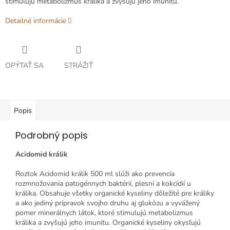
stimulujú metabolizmus králika a zvyšujú jeho imunitu.
Detailné informácie
OPÝTAŤ SA
STRÁŽIŤ
Popis
Podrobný popis
Acidomid králik
Roztok Acidomid králik 500 ml slúži ako prevencia
rozmnožovania patogénnych baktérií, plesní a kokcídií u
králika. Obsahuje všetky organické kyseliny dôležité pre králiky
a ako jediný prípravok svojho druhu aj glukózu a vyvážený
pomer minerálnych látok, ktoré stimulujú metabolizmus
králika a zvyšujú jeho imunitu. Organické kyseliny okysľujú