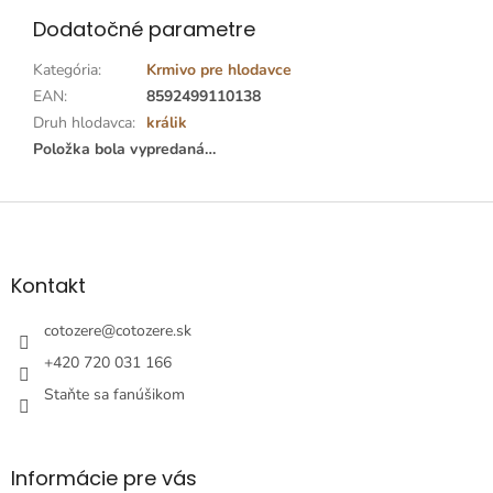
Dodatočné parametre
Kategória
:
Krmivo pre hlodavce
EAN
:
8592499110138
Druh hlodavca
:
králik
Položka bola vypredaná…
Z
á
p
ä
Kontakt
t
i
cotozere
@
cotozere.sk
e
+420 720 031 166
Staňte sa fanúšikom
Informácie pre vás