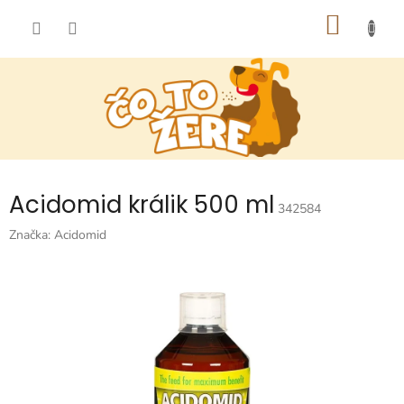
Prejsť
NÁKU
na
obsah
KOŠÍK
Acidomid králik 500 ml
342584
Značka:
Acidomid