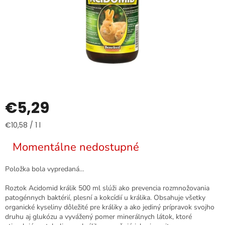
€5,29
Jednotková
€10,58 / 1 l
cena:
Momentálne nedostupné
Položka bola vypredaná…
Roztok Acidomid králik 500 ml slúži ako prevencia rozmnožovania
patogénnych baktérií, plesní a kokcídií u králika. Obsahuje všetky
organické kyseliny dôležité pre králiky a ako jediný prípravok svojho
druhu aj glukózu a vyvážený pomer minerálnych látok, ktoré