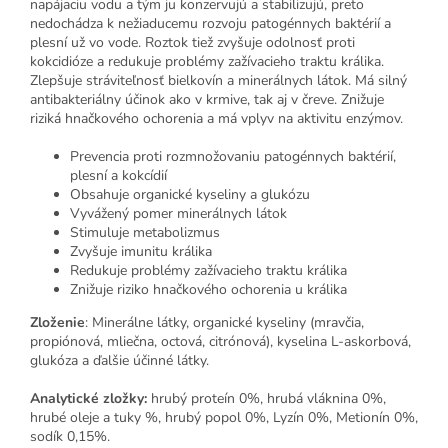
napájaciu vodu a tým ju konzervujú a stabilizujú, preto
nedochádza k nežiaducemu rozvoju patogénnych baktérií a
plesní už vo vode. Roztok tiež zvyšuje odolnosť proti
kokcidióze a redukuje problémy zažívacieho traktu králika.
Zlepšuje stráviteľnosť bielkovín a minerálnych látok. Má silný
antibakteriálny účinok ako v krmive, tak aj v čreve. Znižuje
riziká hnačkového ochorenia a má vplyv na aktivitu enzýmov.
Prevencia proti rozmnožovaniu patogénnych baktérií,
plesní a kokcídií
Obsahuje organické kyseliny a glukózu
Vyvážený pomer minerálnych látok
Stimuluje metabolizmus
Zvyšuje imunitu králika
Redukuje problémy zažívacieho traktu králika
Znižuje riziko hnačkového ochorenia u králika
Zloženie
: Minerálne látky, organické kyseliny (mravčia,
propiónová, mliečna, octová, citrónová), kyselina L-askorbová,
glukóza a ďalšie účinné látky.
Analytické zložky:
hrubý proteín 0%, hrubá vláknina 0%,
hrubé oleje a tuky %, hrubý popol 0%, Lyzín 0%, Metionín 0%,
sodík 0,15%.