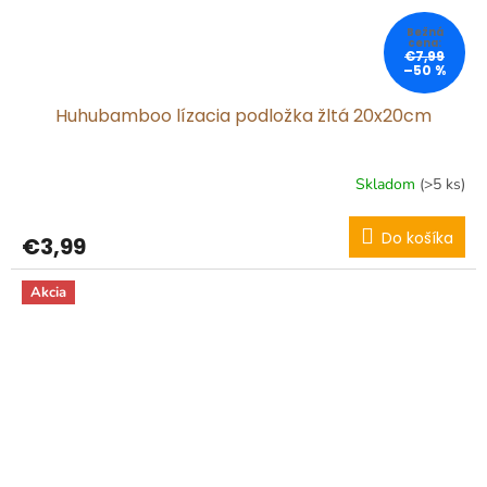
€7,99
–50 %
Huhubamboo lízacia podložka žltá 20x20cm
Skladom
(>5 ks)
Do košíka
€3,99
Akcia