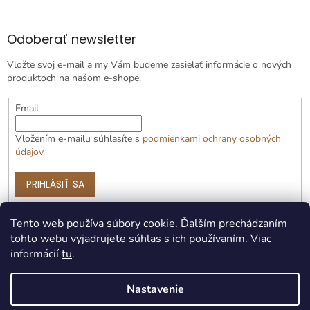
Odoberať newsletter
Vložte svoj e-mail a my Vám budeme zasielať informácie o nových
produktoch na našom e-shope.
Email
Vložením e-mailu súhlasíte s
podmienkami ochrany osobných
údajov
PRIHLÁSIŤ SA
Tento web používa súbory cookie. Ďalším prechádzaním
tohto webu vyjadrujete súhlas s ich používaním. Viac
informácií
tu
.
Nastavenie
Vytvoril Shoptet Premium