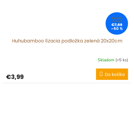
€7,99
–50 %
Huhubamboo lízacia podložka zelená 20x20cm
Skladom
(>5 ks)
Do košíka
€3,99