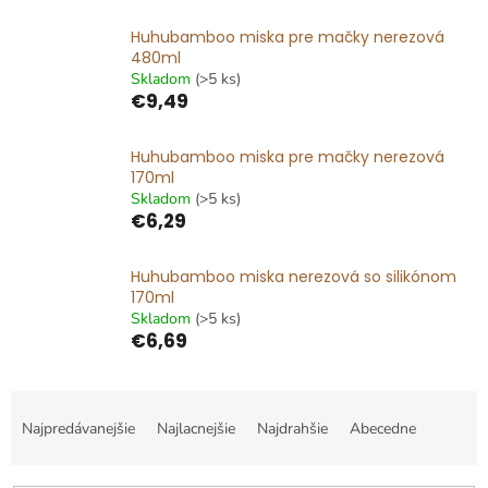
Huhubamboo miska pre mačky nerezová
480ml
Skladom
(>5 ks)
€9,49
Huhubamboo miska pre mačky nerezová
170ml
Skladom
(>5 ks)
€6,29
Huhubamboo miska nerezová so silikónom
170ml
Skladom
(>5 ks)
€6,69
R
a
Najpredávanejšie
Najlacnejšie
Najdrahšie
Abecedne
d
e