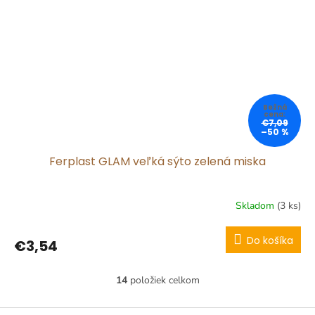
€7,09
–50 %
Ferplast GLAM veľká sýto zelená miska
Skladom
(3 ks)
Do košíka
€3,54
14
položiek celkom
O
v
l
Z