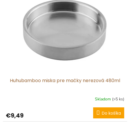
i
s
p
r
o
d
u
k
t
o
v
Huhubamboo miska pre mačky nerezová 480ml
Skladom
(>5 ks)
Do košíka
€9,49