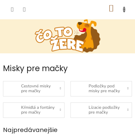
Prejsť
NÁKU
na
obsah
KOŠÍK
Misky pre mačky
Cestovné misky
Podložky pod
pre mačky
misky pre mačky
Kŕmidlá a fontány
Lízacie podložky
pre mačky
pre mačky
Najpredávanejšie