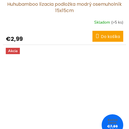
Huhubamboo lízacia podložka modrý osemuholník
15x15cm
Skladom
(>5 ks)
Do košíka
€2,99
Akcia
€7,99