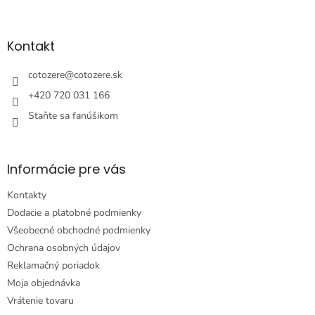
á
á
d
p
a
ä
Kontakt
c
t
i
i
cotozere
@
cotozere.sk
e
e
p
+420 720 031 166
r
Staňte sa fanúšikom
v
k
y
v
Informácie pre vás
ý
p
Kontakty
i
s
Dodacie a platobné podmienky
u
Všeobecné obchodné podmienky
Ochrana osobných údajov
Reklamačný poriadok
Moja objednávka
Vrátenie tovaru