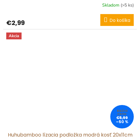
Skladom
(>5 ks)
Do košíka
€2,99
Akcia
€5,99
–50 %
Huhubamboo lízacia podložka modrá kosť 20x11cm