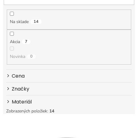
n
i
e
Na sklade
14
p
r
o
Akcia
7
d
u
k
Novinka
0
t
o
Cena
v
Značky
Materiál
Zobrazených položiek:
14
V
ý
p