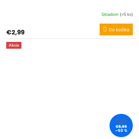
Skladom
(>5 ks)
Do košíka
€2,99
Akcia
€5,99
–50 %