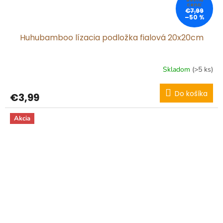
€7,99
–50 %
Huhubamboo lízacia podložka fialová 20x20cm
Skladom
(>5 ks)
Do košíka
€3,99
Akcia