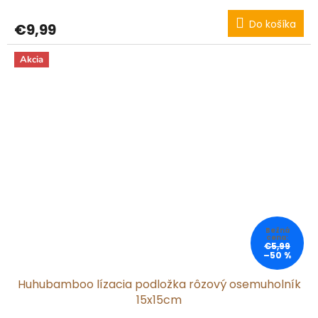
Do košíka
€9,99
Akcia
€5,99
–50 %
Huhubamboo lízacia podložka rôzový osemuholník
15x15cm