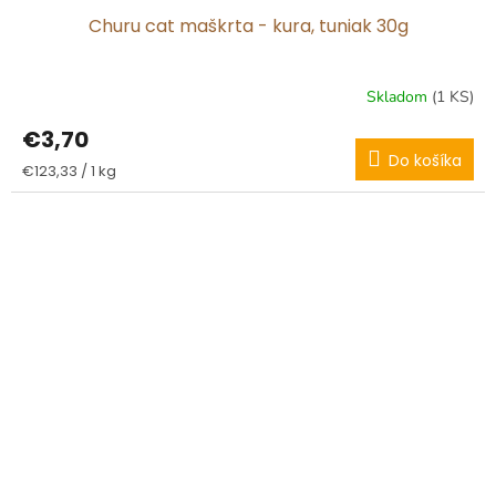
Churu cat maškrta - kura, tuniak 30g
Skladom
(1 KS)
€3,70
Do košíka
Jednotková
€123,33 / 1 kg
cena: