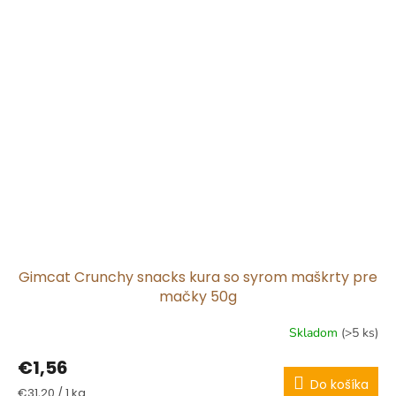
Gimcat Crunchy snacks kura so syrom maškrty pre
mačky 50g
Skladom
(>5 ks)
€1,56
Do košíka
Jednotková
€31,20 / 1 kg