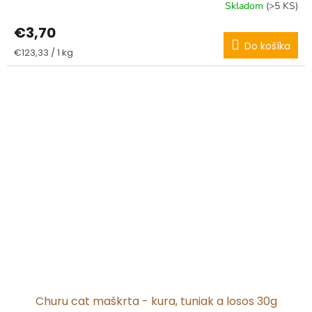
Skladom
(>5 KS)
€3,70
Do košíka
Jednotková
€123,33 / 1 kg
cena:
Churu cat maškrta - kura, tuniak a losos 30g