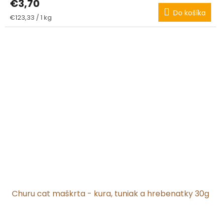
€3,70
Do košíka
Jednotková
€123,33 / 1 kg
cena:
Churu cat maškrta - kura, tuniak a hrebenatky 30g