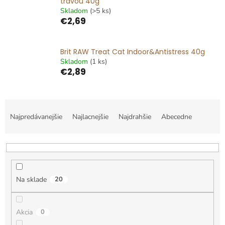
trávou 40g
Skladom
(>5 ks)
€2,69
Brit RAW Treat Cat Indoor&Antistress 40g
Skladom
(1 ks)
€2,89
R
a
Najpredávanejšie
Najlacnejšie
Najdrahšie
Abecedne
d
e
n
i
e
Na sklade
20
p
r
o
Akcia
0
d