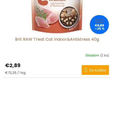
€3,89
–25 %
Brit RAW Treat Cat Indoor&Antistress 40g
Skladom
(1 ks)
€2,89
Do košíka
Jednotková
€72,25 / 1 kg
cena: