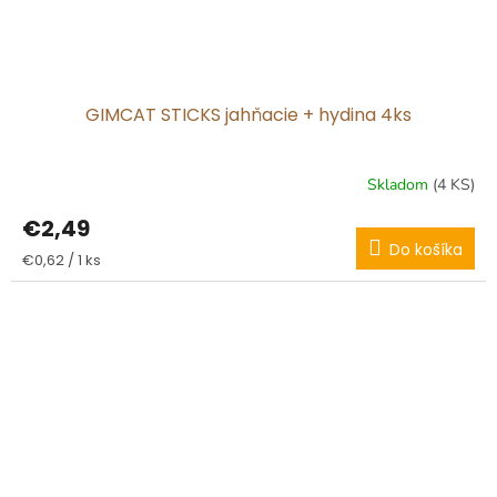
GIMCAT STICKS jahňacie + hydina 4ks
Skladom
(4 KS)
€2,49
Do košíka
Jednotková
€0,62 / 1 ks
cena: