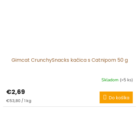
Gimcat CrunchySnacks kačica s Catnipom 50 g
Skladom
(>5 ks)
€2,69
Do košíka
Jednotková
€53,80 / 1 kg
cena: