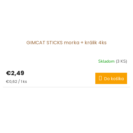
GIMCAT STICKS morka + králik 4ks
Skladom
(3 KS)
€2,49
Do košíka
Jednotková
€0,62 / 1 ks
cena: