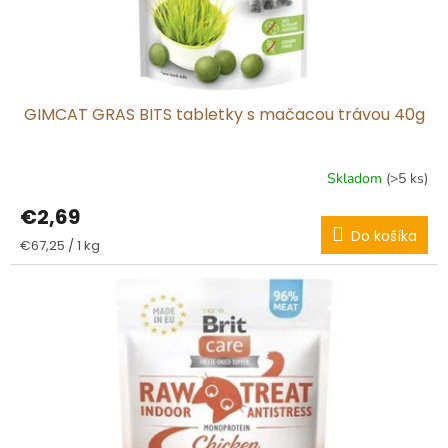
GIMCAT GRAS BITS tabletky s mačacou trávou 40g
Skladom
(>5 ks)
€2,69
Do košíka
Jednotková
€67,25 / 1 kg
cena: