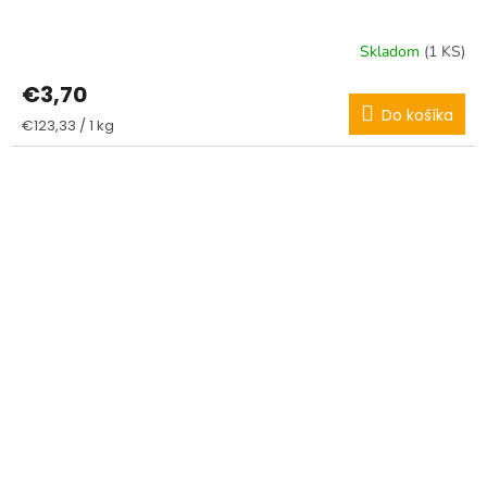
Skladom
(1 KS)
€3,70
Do košíka
Jednotková
€123,33 / 1 kg
cena: