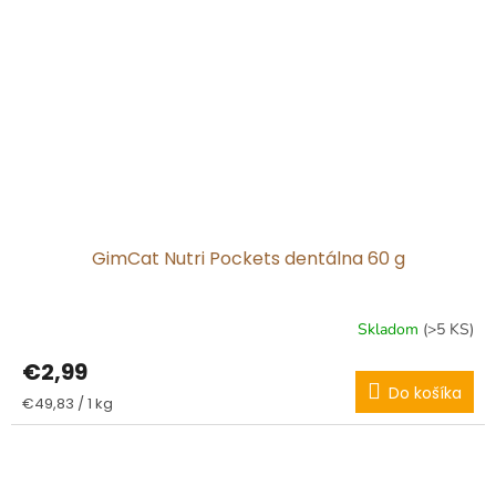
GimCat Nutri Pockets dentálna 60 g
Skladom
(>5 KS)
€2,99
Do košíka
Jednotková
€49,83 / 1 kg
cena: