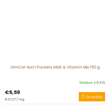
GimCat Nutri Pockets Malt & Vitamín Mix 150 g
Skladom
(>5 KS)
€5,59
Do košíka
Jednotková
€37,27 / 1 kg
cena: