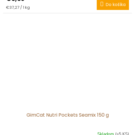
Do košíka
Jednotková
€37,27 / 1 kg
cena:
GimCat Nutri Pockets Seamix 150 g
Skladom
(>5 KS)