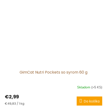
GimCat Nutri Pockets so syrom 60 g
Skladom
(>5 KS)
€2,99
Do košíka
Jednotková
€49,83 / 1 kg