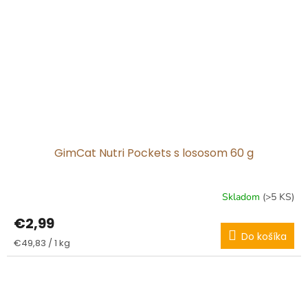
GimCat Nutri Pockets s lososom 60 g
Skladom
(>5 KS)
€2,99
Do košíka
Jednotková
€49,83 / 1 kg
cena: