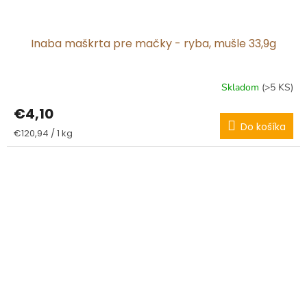
Inaba maškrta pre mačky - ryba, mušle 33,9g
Skladom
(>5 KS)
€4,10
Do košíka
Jednotková
€120,94 / 1 kg
cena: