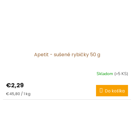
Apetit - sušené rybičky 50 g
Skladom
(>5 KS)
€2,29
Do košíka
Jednotková
€45,80 / 1 kg
cena: