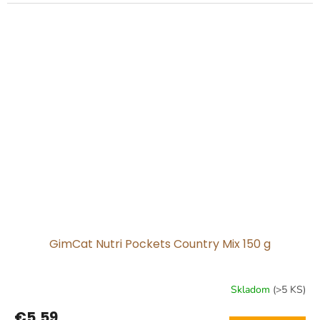
cena:
GimCat Nutri Pockets Country Mix 150 g
Skladom
(>5 KS)
€5,59