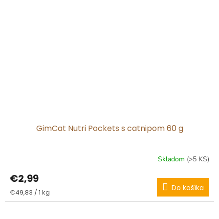
GimCat Nutri Pockets s catnipom 60 g
Skladom
(>5 KS)
€2,99
Do košíka
Jednotková
€49,83 / 1 kg
cena: