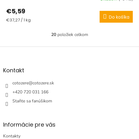
€5,59
Do košíka
Jednotková
€37,27 / 1 kg
cena:
20
položiek celkom
O
v
l
Z
á
á
d
p
a
ä
Kontakt
c
t
i
i
cotozere
@
cotozere.sk
e
e
p
+420 720 031 166
r
Staňte sa fanúšikom
v
k
y
v
Informácie pre vás
ý
p
Kontakty
i