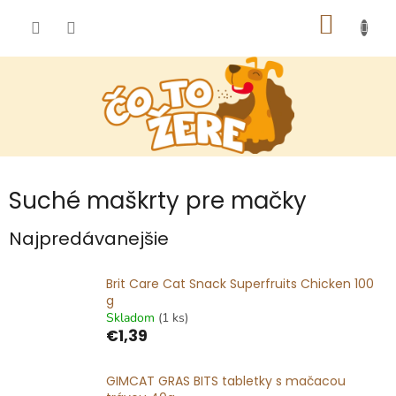
Prejsť
NÁKU
na
obsah
KOŠÍK
Suché maškrty pre mačky
Najpredávanejšie
Brit Care Cat Snack Superfruits Chicken 100
g
Skladom
(1 ks)
€1,39
GIMCAT GRAS BITS tabletky s mačacou