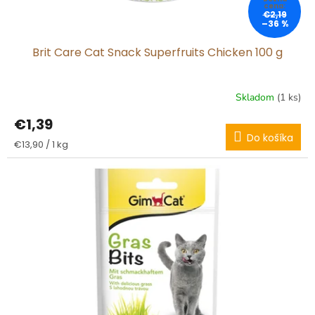
o
€2,19
v
–36 %
Brit Care Cat Snack Superfruits Chicken 100 g
Skladom
(1 ks)
€1,39
Do košíka
Jednotková
€13,90 / 1 kg
cena: