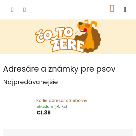
Prejsť
NÁKU
na
obsah
KOŠÍK
Adresáre a známky pre psov
Najpredávanejšie
Karlie adresár strieborný
Skladom
(>5 ks)
€1,39
R