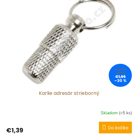
p
i
s
p
r
o
d
u
k
t
o
€1,99
v
–30 %
Karlie adresár strieborný
Skladom
(>5 ks)
Do košíka
€1,39