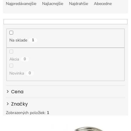
a
Najpredávanejšie
Najlacnejšie
Najdrahšie
Abecedne
d
e
n
i
e
Na sklade
1
p
r
o
Akcia
0
d
u
k
Novinka
0
t
o
Cena
v
Značky
Zobrazených položiek:
1
V
ý