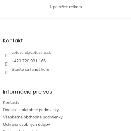
1
položiek celkom
O
v
l
Z
á
á
d
p
a
ä
Kontakt
c
t
i
i
cotozere
@
cotozere.sk
e
e
p
+420 720 031 166
r
Staňte sa fanúšikom
v
k
y
v
Informácie pre vás
ý
p
Kontakty
i
s
Dodacie a platobné podmienky
u
Všeobecné obchodné podmienky
Ochrana osobných údajov