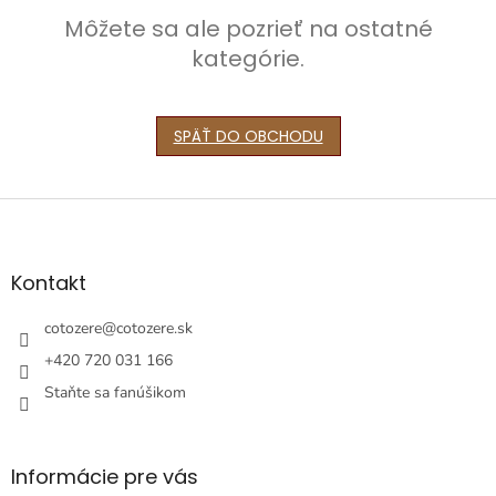
Môžete sa ale pozrieť na ostatné
kategórie.
SPÄŤ DO OBCHODU
Z
á
p
ä
Kontakt
t
i
cotozere
@
cotozere.sk
e
+420 720 031 166
Staňte sa fanúšikom
Informácie pre vás