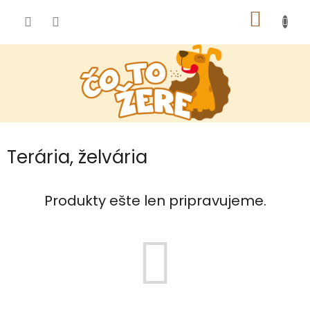
Prejsť
NÁKU
na
obsah
KOŠÍK
Terária, želvária
Produkty ešte len pripravujeme.