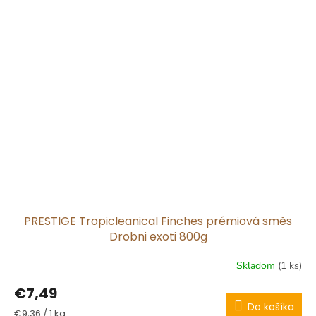
PRESTIGE Tropicleanical Finches prémiová směs
Drobni exoti 800g
Skladom
(1 ks)
€7,49
Do košíka
Jednotková
€9,36 / 1 kg