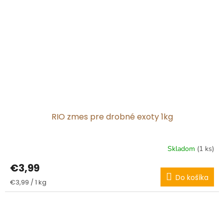
RIO zmes pre drobné exoty 1kg
Skladom
(1 ks)
€3,99
Do košíka
Jednotková
€3,99 / 1 kg
cena: