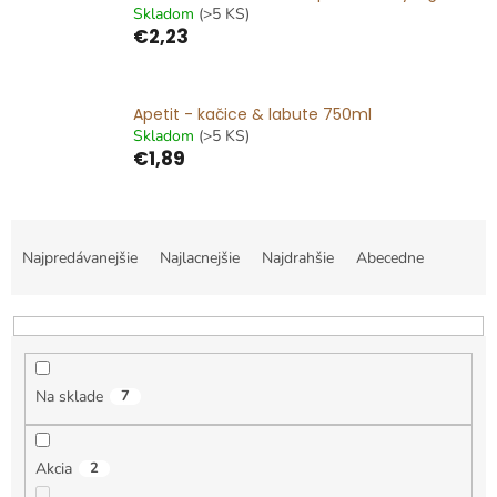
Skladom
(>5 KS)
€2,23
Apetit - kačice & labute 750ml
Skladom
(>5 KS)
€1,89
R
a
Najpredávanejšie
Najlacnejšie
Najdrahšie
Abecedne
d
e
n
i
e
Na sklade
7
p
r
o
Akcia
2
d