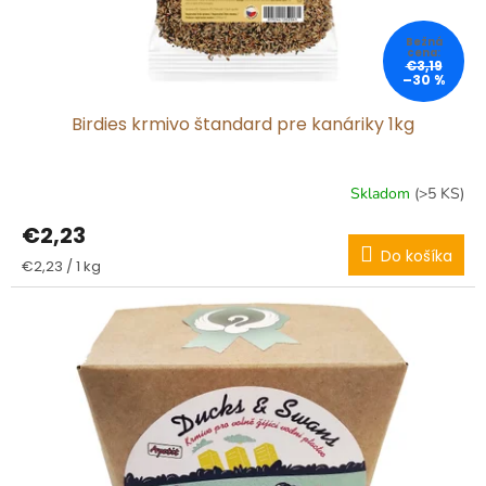
€3,19
–30 %
Birdies krmivo štandard pre kanáriky 1kg
Skladom
(>5 KS)
€2,23
Do košíka
Jednotková
€2,23 / 1 kg
cena: