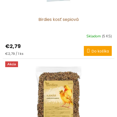
o
v
Birdies kosť sepiová
Skladom
(5 KS)
€2,79
Do košíka
Jednotková
€2,79 / 1 ks
cena:
Akcia