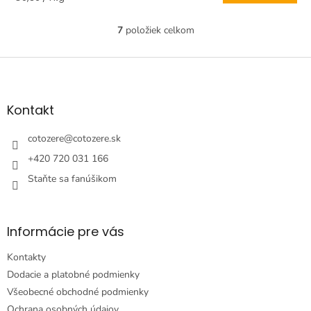
cena:
7
položiek celkom
O
v
l
Z
á
á
d
p
a
ä
Kontakt
c
t
i
i
cotozere
@
cotozere.sk
e
e
p
+420 720 031 166
r
Staňte sa fanúšikom
v
k
y
v
Informácie pre vás
ý
p
Kontakty
i
s
Dodacie a platobné podmienky
u
Všeobecné obchodné podmienky
Ochrana osobných údajov