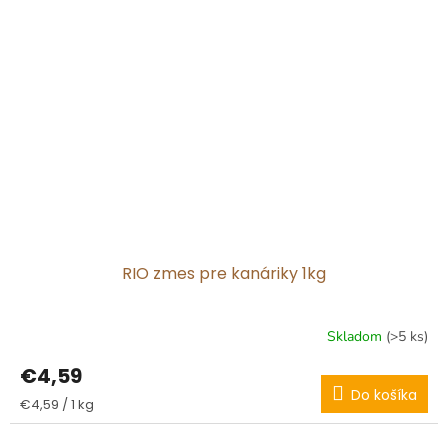
RIO zmes pre kanáriky 1kg
Skladom
(>5 ks)
€4,59
Do košíka
Jednotková
€4,59 / 1 kg
cena: