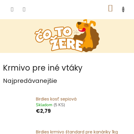
Prejsť
NÁKU
na
obsah
KOŠÍK
Krmivo pre iné vtáky
Najpredávanejšie
Birdies kosť sepiová
Skladom
(5 KS)
€2,79
Birdies krmivo štandard pre kanáriky 1kg