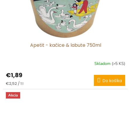
Apetit - kačice & labute 750ml
Skladom
(>5 KS)
€1,89
Do košíka
Jednotková
€2,52 / 1 l
cena:
Akcia