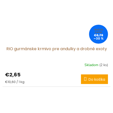
€3,79
–30 %
RIO gurmánske krmivo pre andulky a drobné exoty
Skladom
(2 ks)
€2,65
Do košíka
Jednotková
€10,60 / 1 kg
cena: