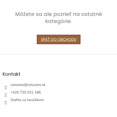
Môžete sa ale pozrieť na ostatné
kategórie.
SPÄŤ DO OBCHODU
Z
á
p
ä
Kontakt
t
i
cotozere
@
cotozere.sk
e
+420 720 031 166
Staňte sa fanúšikom