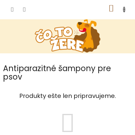
Prejsť
NÁKU
na
obsah
KOŠÍK
Antiparazitné šampony pre
psov
Produkty ešte len pripravujeme.