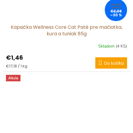
€2,09
–30 %
Kapsička Wellness Core Cat Paté pre mačiatka,
kura a tuniak 85g
Skladom
(4 KS)
€1,46
Do košíka
Jednotková
€17,18 / 1 kg
cena:
Akcia