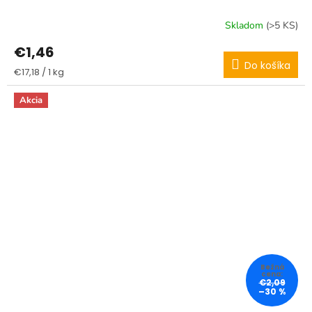
Skladom
(>5 KS)
€1,46
Do košíka
Jednotková
€17,18 / 1 kg
cena:
Akcia
€2,09
–30 %