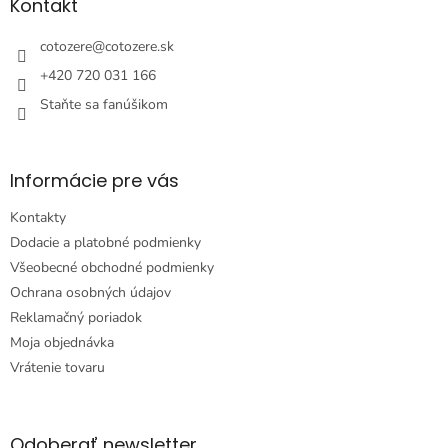
ä
Kontakt
c
t
i
i
cotozere
@
cotozere.sk
e
e
p
+420 720 031 166
r
Staňte sa fanúšikom
v
k
y
v
Informácie pre vás
ý
p
Kontakty
i
s
Dodacie a platobné podmienky
u
Všeobecné obchodné podmienky
Ochrana osobných údajov
Reklamačný poriadok
Moja objednávka
Vrátenie tovaru
Odoberať newsletter