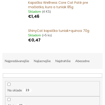
Kapsička Wellness Core Cat Paté pre
mačiatka, kura a tuniak 85g
Skladom
(4 KS)
€1,46
ShinyCat kapsička tuniak+quinoa 70g
Skladom
(>5 ks)
€0,47
R
a
Najpredávanejšie
Najlacnejšie
Najdrahšie
Abecedne
d
e
n
i
e
Na sklade
23
p
r
o