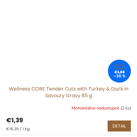
€1,99
–30 %
Wellness CORE Tender Cuts with Turkey & Duck in
Savoury Gravy 85 g
Momentálne nedostupné
(2 ks)
€1,39
DETAIL
Jednotková
€16,35 / 1 kg
cena: