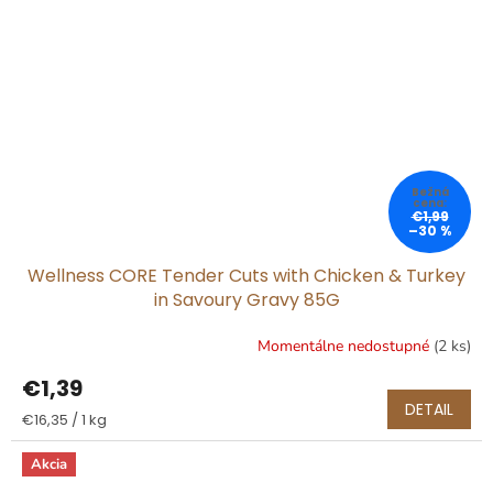
€1,99
–30 %
Wellness CORE Tender Cuts with Chicken & Turkey
in Savoury Gravy 85G
Momentálne nedostupné
(2 ks)
€1,39
DETAIL
Jednotková
€16,35 / 1 kg
cena:
Akcia