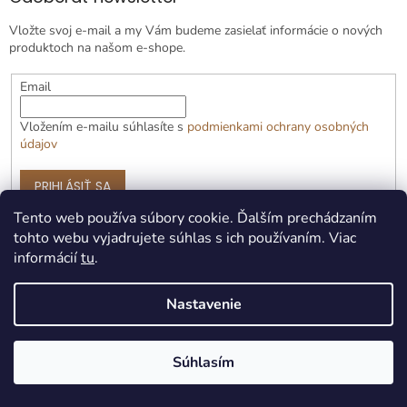
Vložte svoj e-mail a my Vám budeme zasielať informácie o nových
produktoch na našom e-shope.
Email
Vložením e-mailu súhlasíte s
podmienkami ochrany osobných
údajov
PRIHLÁSIŤ SA
Tento web používa súbory cookie. Ďalším prechádzaním
tohto webu vyjadrujete súhlas s ich používaním. Viac
informácií
tu
.
Nastavenie
Vytvoril Shoptet Premium
Súhlasím
Copyright 2026
Čotožere.sk
. Všetky práva vyhradené.