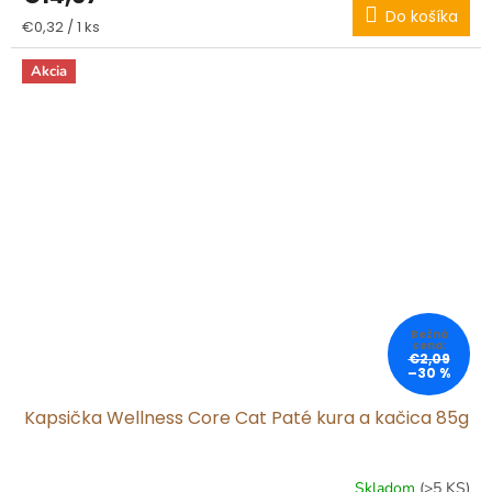
Do košíka
Jednotková
€0,32 / 1 ks
cena:
Akcia
€2,09
–30 %
Kapsička Wellness Core Cat Paté kura a kačica 85g
Skladom
(>5 KS)