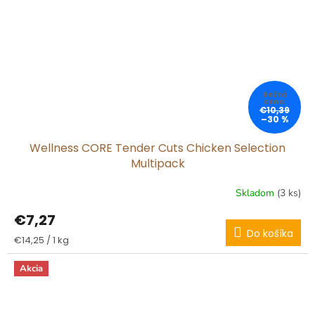
€10,39
–30 %
Wellness CORE Tender Cuts Chicken Selection
Multipack
Skladom
(3 ks)
€7,27
Do košíka
Jednotková
€14,25 / 1 kg
cena:
Akcia