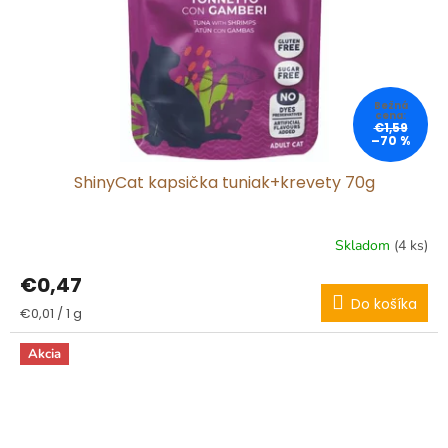
€1,59
–70 %
ShinyCat kapsička tuniak+krevety 70g
Skladom
(4 ks)
€0,47
Do košíka
Jednotková
€0,01 / 1 g
cena:
Akcia