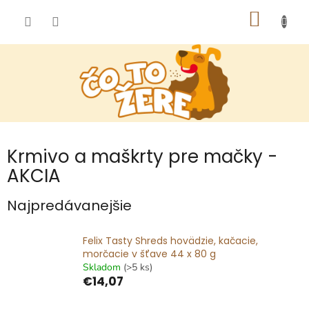
Prejsť
NÁKU
na
obsah
KOŠÍK
Krmivo a maškrty pre mačky -
AKCIA
Najpredávanejšie
Felix Tasty Shreds hovädzie, kačacie,
morčacie v šťave 44 x 80 g
Skladom
(>5 ks)
€14,07