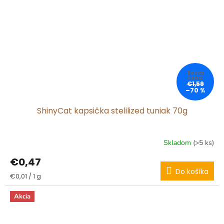
€1,59
–70 %
ShinyCat kapsička stelilized tuniak 70g
Skladom
(>5 ks)
€0,47
Do košíka
Jednotková
€0,01 / 1 g
cena:
Akcia