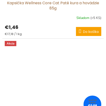
Kapsička Wellness Core Cat Paté kura a hovädzie
85g
Skladom
(>5 KS)
€1,46
Do košíka
Jednotková
€17,18 / 1 kg
cena:
Akcia
€2,09