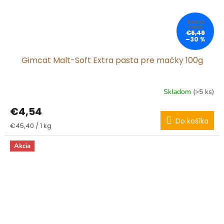
€6,49
–30 %
Gimcat Malt-Soft Extra pasta pre mačky 100g
Skladom
(>5 ks)
€4,54
Do košíka
Jednotková
€45,40 / 1 kg
cena:
Akcia