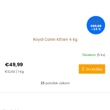
€65,99
–24 %
Royal Canin Kitten 4 kg
Skladom
(5 ks)
€49,99
Do košíka
Jednotková
€12,50 / 1 kg
cena:
25
položiek celkom
O
v
l
Z
á
á
d
p
a