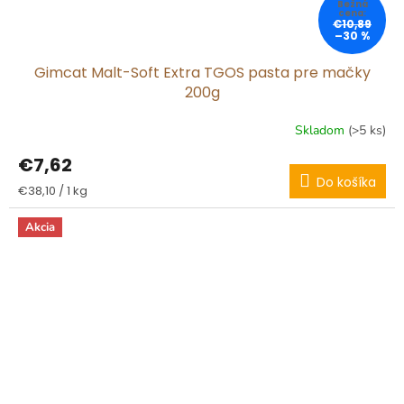
€10,89
–30 %
Gimcat Malt-Soft Extra TGOS pasta pre mačky
200g
Skladom
(>5 ks)
€7,62
Do košíka
Jednotková
€38,10 / 1 kg
cena:
Akcia