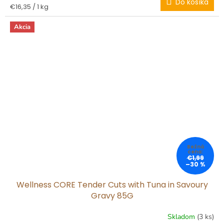
Do košíka
Jednotková
€16,35 / 1 kg
cena:
Akcia
€1,99
–30 %
Wellness CORE Tender Cuts with Tuna in Savoury
Gravy 85G
Skladom
(3 ks)