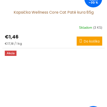
–30 %
Kapsička Wellness Core Cat Paté kura 85g
Skladom
(3 KS)
€1,46
Do košíka
Jednotková
€17,18 / 1 kg
cena:
Akcia