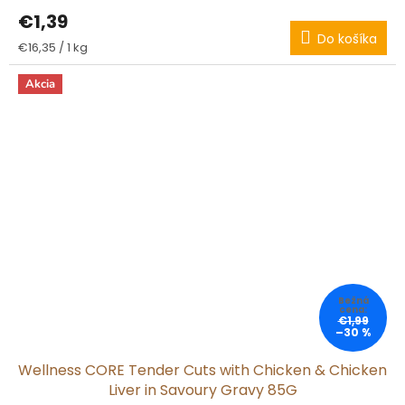
€1,39
Do košíka
Jednotková
€16,35 / 1 kg
cena:
Akcia
€1,99
–30 %
Wellness CORE Tender Cuts with Chicken & Chicken
Liver in Savoury Gravy 85G