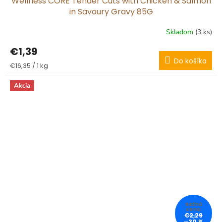
Wellness CORE Tender Cuts with Chicken & Salmon
in Savoury Gravy 85G
Skladom
(3 ks)
€1,39
Do košíka
Jednotková
€16,35 / 1 kg
cena:
Akcia
€2,29
–30 %