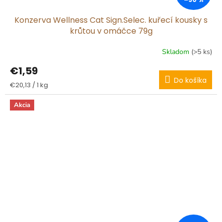
Konzerva Wellness Cat Sign.Selec. kuřecí kousky s
krůtou v omáčce 79g
Skladom
(>5 ks)
€1,59
Do košíka
Jednotková
€20,13 / 1 kg
cena:
Akcia