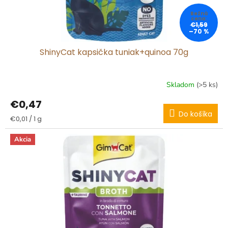
t
o
€1,59
v
–70 %
ShinyCat kapsička tuniak+quinoa 70g
Skladom
(>5 ks)
€0,47
Do košíka
Jednotková
€0,01 / 1 g
cena:
Akcia