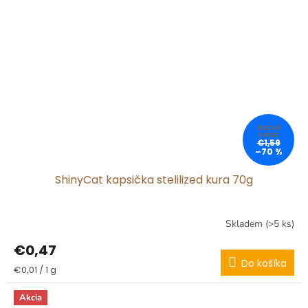
€1,59
–70 %
ShinyCat kapsička stelilized kura 70g
Skladem
(>5 ks)
€0,47
Do košíka
Jednotková
€0,01 / 1 g
cena:
Akcia