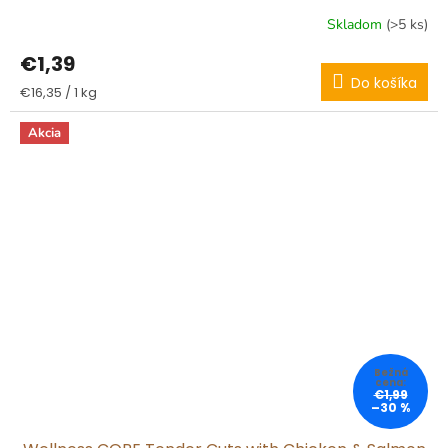
Skladom
(>5 ks)
€1,39
Do košíka
Jednotková
€16,35 / 1 kg
cena:
Akcia
€1,99
–30 %