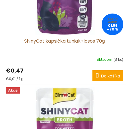
€1,59
–70 %
ShinyCat kapsička tuniak+losos 70g
Skladom
(3 ks)
€0,47
Do košíka
Jednotková
€0,01 / 1 g
cena:
Akcia