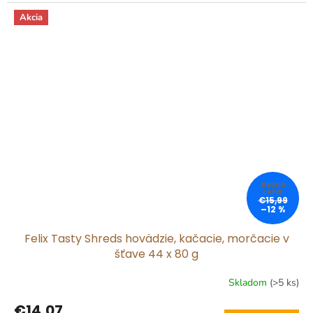
cena:
Akcia
€15,99
–12 %
Felix Tasty Shreds hovädzie, kačacie, morčacie v
šťave 44 x 80 g
Skladom
(>5 ks)
€14,07