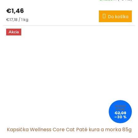
€1,46
Do košíka
Jednotková
€17,18 / 1 kg
cena:
Akcia
€2,09
–30 %
Kapsička Wellness Core Cat Paté kura a morka 85g