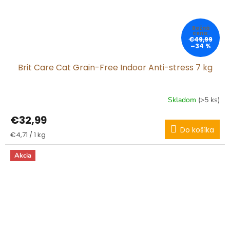
€49,99
–34 %
Brit Care Cat Grain-Free Indoor Anti-stress 7 kg
Skladom
(>5 ks)
€32,99
Do košíka
Jednotková
€4,71 / 1 kg
cena:
Akcia