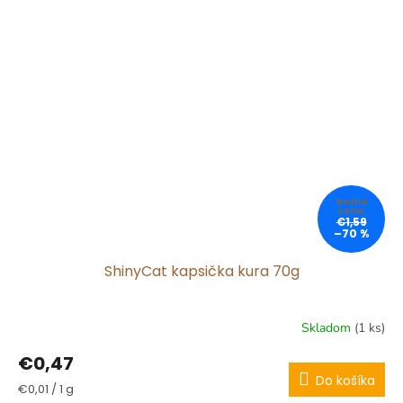
€1,59
–70 %
ShinyCat kapsička kura 70g
Skladom
(1 ks)
€0,47
Do košíka
Jednotková
€0,01 / 1 g