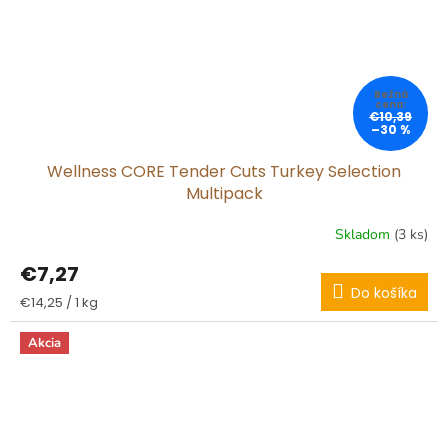
€10,39
–30 %
Wellness CORE Tender Cuts Turkey Selection
Multipack
Skladom
(3 ks)
€7,27
Do košíka
Jednotková
€14,25 / 1 kg
cena:
Akcia