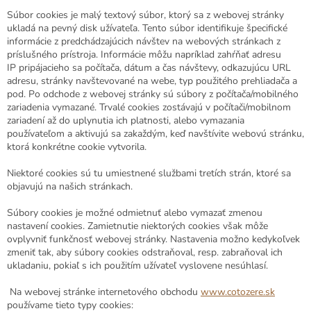
Súbor cookies je malý textový súbor, ktorý sa z webovej stránky
ukladá na pevný disk užívateľa. Tento súbor identifikuje špecifické
informácie z predchádzajúcich návštev na webových stránkach z
príslušného prístroja. Informácie môžu napríklad zahŕňať adresu
IP pripájacieho sa počítača, dátum a čas návštevy, odkazujúcu URL
adresu, stránky navštevované na webe, typ použitého prehliadača a
pod. Po odchode z webovej stránky sú súbory z počítača/mobilného
zariadenia vymazané. Trvalé cookies zostávajú v počítači/mobilnom
zariadení až do uplynutia ich platnosti, alebo vymazania
používateľom a aktivujú sa zakaždým, keď navštívite webovú stránku,
ktorá konkrétne cookie vytvorila.
Niektoré cookies sú tu umiestnené službami tretích strán, ktoré sa
objavujú na našich stránkach.
Súbory cookies je možné odmietnuť alebo vymazať zmenou
nastavení cookies. Zamietnutie niektorých cookies však môže
ovplyvniť funkčnosť webovej stránky. Nastavenia možno kedykoľvek
zmeniť tak, aby súbory cookies odstraňoval, resp. zabraňoval ich
ukladaniu, pokiaľ s ich použitím užívateľ vyslovene nesúhlasí.
Na webovej stránke internetového obchodu
www.cotozere.sk
používame tieto typy cookies: