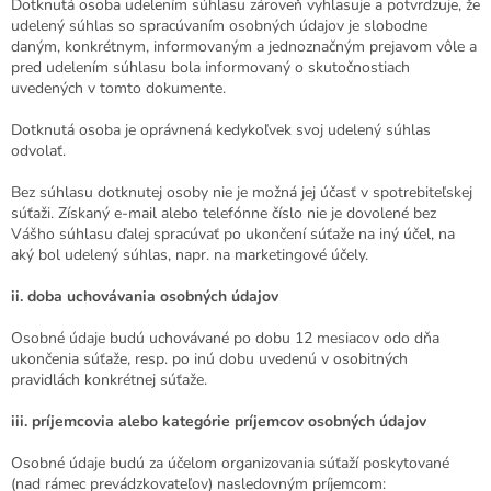
Dotknutá osoba udelením súhlasu zároveň vyhlasuje a potvrdzuje, že
udelený súhlas so spracúvaním osobných údajov je slobodne
daným, konkrétnym, informovaným a jednoznačným prejavom vôle a
pred udelením súhlasu bola informovaný o skutočnostiach
uvedených v tomto dokumente.
Dotknutá osoba je oprávnená kedykoľvek svoj udelený súhlas
odvolať.
Bez súhlasu dotknutej osoby nie je možná jej účasť v spotrebiteľskej
súťaži. Získaný e-mail alebo telefónne číslo nie je dovolené bez
Vášho súhlasu ďalej spracúvať po ukončení súťaže na iný účel, na
aký bol udelený súhlas, napr. na marketingové účely.
ii. doba uchovávania osobných údajov
Osobné údaje budú uchovávané po dobu 12 mesiacov odo dňa
ukončenia súťaže, resp. po inú dobu uvedenú v osobitných
pravidlách konkrétnej súťaže.
iii. príjemcovia alebo kategórie príjemcov osobných údajov
Osobné údaje budú za účelom organizovania súťaží poskytované
(nad rámec prevádzkovateľov) nasledovným príjemcom: