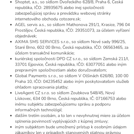
Shoptet, a.s., so sídlom Dvořeckého 628/8, Praha 6, Česká
republika, IČO: 28935675 alebo inej spoločnosti
zabezpečujúcej správu a prevádzku webovej stránky
internetového obchodu cotozere.sk;
AGEL servis a.s., so sídlom Mathonova 291/1, Krasice, 796 04
Prostějov, Česká republika, IČO: 29351073, za účelem vyřízení
objednávek;
AXIMA SMS SERVICES s.r.o., so sídlom Nové sady 996/25,
Staré Brno, 602 00 Brno, Česká republika, IČO: 06563465, za
účelom transakčné komunikácie;
kuriérskej spoločnosti DPD CZ s.r.o., so sídlom Zemská 211/I,
33701 Ejpovice, Česká republika, IČO: 63077051 alebo iným
prepravným spoločnostiam alebo doručovateľom;
Global Payments s.r.o., so sídlom V Olšinách 626/80, 100 00
Praha 10, IČO: 04235452 alebo iným poskytovateľom služieb
ohľadom spracovania platby;
LiveAgent CZ s.r.o. so sídlom Zoubkova 548/45, Nový
Lískovec, 634 00 Brno, Česká republika, IČ: 07166753 alebo
inému subjektu zabezpečujúcemu správu a podporu
informačných technológií;
ďalším tretím osobám, a to len v nevyhnutnej miere za účelom
splnenia povinností vyplývajúcich z kúpnej zmluvy;
iným subjektom bude umožnený prístup k osobným údajom
zákazníkov len v prípadoch stanovených platnou právnou