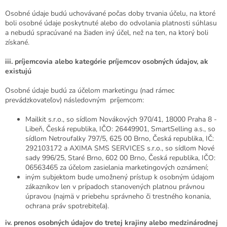
Osobné údaje budú uchovávané počas doby trvania účelu, na ktoré
boli osobné údaje poskytnuté alebo do odvolania platnosti súhlasu
a nebudú spracúvané na žiaden iný účel, než na ten, na ktorý boli
získané.
iii.
príjemcovia alebo kategórie príjemcov osobných údajov, ak
existujú
Osobné údaje budú za účelom marketingu (nad rámec
prevádzkovateľov) následovným príjemcom:
Mailkit s.r.o., so sídlom Novákových 970/41, 18000 Praha 8 -
Libeň, Česká republika, IČO: 26449901, SmartSelling a.s., so
sídlom Netroufalky 797/5, 625 00 Brno, Česká republika, IČ:
292103172 a AXIMA SMS SERVICES s.r.o., so sídlom Nové
sady 996/25, Staré Brno, 602 00 Brno, Česká republika, IČO:
06563465 za účelom zasielania marketingových oznámení;
iným subjektom bude umožnený prístup k osobným údajom
zákazníkov len v prípadoch stanovených platnou právnou
úpravou (najmä v priebehu správneho či trestného konania,
ochrana práv spotrebiteľa).
iv.
prenos osobných údajov do tretej krajiny alebo medzinárodnej