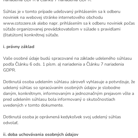
Súhlas je v tomto prípade udeľovaný prihlásením sa k odberu
noviniek na webovej stránke internetového obchodu
www.cotozere.sk alebo napr. prihlásením sa k odberu noviniek počas
súťaže organizovanej prevádzkovateľom v súlade s pravidlami
(štatútom) konkrétnej súťaže.
i.
právny základ
Vaše osobné údaje budú spracované na základe udeleného súhlasu
podľa Článku 6 ods. 1 písm. a) nariadenia a Článku 7 nariadenia
GDPR.
Dotknutá osoba udelením súhlasu zároveň vyhlasuje a potvrdzuje, že
udelený súhlas so spracúvaním osobných údajov je slobodne
daným, konkrétnym, informovaným a jednoznačným prejavom vôle a
pred udelením súhlasu bola informovaný o skutočnostiach
uvedených v tomto dokumente.
Dotknutá osoba je oprávnená kedykoľvek svoj udelený súhlas
odvolať.
ii.
doba uchovávania osobných údajov