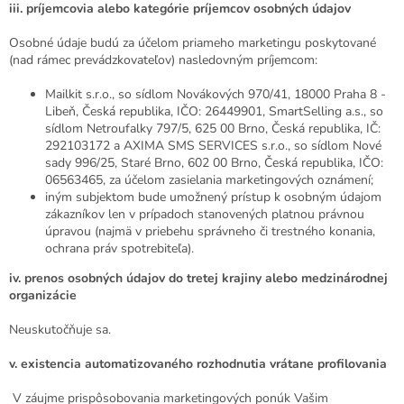
iii.
príjemcovia alebo kategórie príjemcov osobných údajov
Osobné údaje budú za účelom priameho marketingu poskytované
(nad rámec prevádzkovateľov) nasledovným príjemcom:
Mailkit s.r.o., so sídlom Novákových 970/41, 18000 Praha 8 -
Libeň, Česká republika, IČO: 26449901, SmartSelling a.s., so
sídlom Netroufalky 797/5, 625 00 Brno, Česká republika, IČ:
292103172 a AXIMA SMS SERVICES s.r.o., so sídlom Nové
sady 996/25, Staré Brno, 602 00 Brno, Česká republika, IČO:
06563465, za účelom zasielania marketingových oznámení;
iným subjektom bude umožnený prístup k osobným údajom
zákazníkov len v prípadoch stanovených platnou právnou
úpravou (najmä v priebehu správneho či trestného konania,
ochrana práv spotrebiteľa).
iv.
prenos osobných údajov do tretej krajiny alebo medzinárodnej
organizácie
Neuskutočňuje sa.
v. existencia automatizovaného rozhodnutia vrátane profilovania
V záujme prispôsobovania marketingových ponúk Vašim