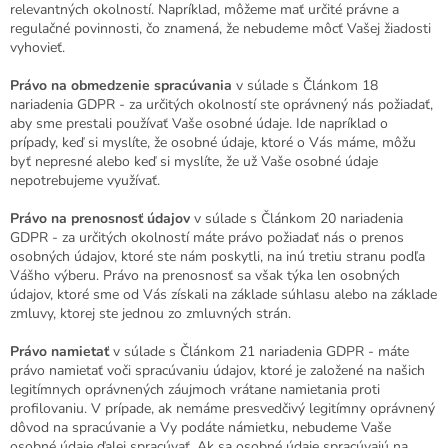
relevantných okolností. Napríklad, môžeme mať určité právne a
regulačné povinnosti, čo znamená, že nebudeme môcť Vašej žiadosti
vyhovieť.
Právo na obmedzenie spracúvania
v súlade s Článkom 18
nariadenia GDPR - za určitých okolností ste oprávnený nás požiadať,
aby sme prestali používať Vaše osobné údaje. Ide napríklad o
prípady, keď si myslíte, že osobné údaje, ktoré o Vás máme, môžu
byť nepresné alebo keď si myslíte, že už Vaše osobné údaje
nepotrebujeme využívať.
Právo na prenosnosť údajov
v súlade s Článkom 20 nariadenia
GDPR - za určitých okolností máte právo požiadať nás o prenos
osobných údajov, ktoré ste nám poskytli, na inú tretiu stranu podľa
Vášho výberu. Právo na prenosnosť sa však týka len osobných
údajov, ktoré sme od Vás získali na základe súhlasu alebo na základe
zmluvy, ktorej ste jednou zo zmluvných strán.
Právo namietať
v súlade s Článkom 21 nariadenia GDPR - máte
právo namietať voči spracúvaniu údajov, ktoré je založené na našich
legitímnych oprávnených záujmoch vrátane namietania proti
profilovaniu. V prípade, ak nemáme presvedčivý legitímny oprávnený
dôvod na spracúvanie a Vy podáte námietku, nebudeme Vaše
osobné údaje ďalej spracúvať. Ak sa osobné údaje spracúvajú na