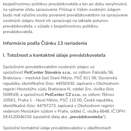
bezpečnostnou politikou prevádzkovateľa a len po dobu nevyhnutnú
na splnenie účelu spracúvania. Prístup k Vašim osobným údajom
budú mať výlučne osoby poverené prevádzkovateľom na spracúvanie
osobných údajov, ktoré ich spracúvajú na základe pokynov
prevádzkovateľa, v súlade s bezpečnostnou politikou
prevádzkovateľa.
Informácie podľa Článku 13 nariadenia
I.
Totožnosť a kontaktné údaje prevádzkovateľa
Spoločnými prevádzkovateľmi osobných údajov sú
spoločnosť
PetCenter Slovakia s.r.o.
, so sídlom Palisády 56,
Bratislava – mestská časť Staré Město, PSČ 811 06, Slovenská
republika, identifikačné číslo: 44550430, zapísaná v Obchodnom
registri Mestskýho súdu Bratislava III, oddiel Sro, vložka číslo
55993/B, a spoločnosť
PetCenter CZ s.r.o.
, so sídlom Těšnov
1059/1, Praha 1 - Nové Město, PSČ 110 00, Česká republika,
identifikačné číslo: 44797273, zapísaná v Obchodnom registri
vedenom Mestským súdom v Prahe, oddiel C, vložka 6648, IČ DPH:
SK4120046150 (společně ďalej ako „
prevádzkovatelia
“).
Spoločné kontaktné údaje prevádzkovateľov v záležitostiach