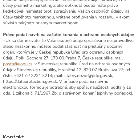
účely priameho marketingu, ako dotknutá osoba máte právo
kedykoľvek namietať proti spracúvaniu Vašich osobných údajov na
účely takéhoto marketingu, vrátane profilovania v rozsahu, v akom
súvisí s takýmto priamym marketingom.
Právo podať návrh na začatie konania o ochrane osobných údajov
- ak sa domnievate, že Vaše osobné údaje spracúvane nespravodlivo
alebo nezákonne, môžete podať sťažnosť na príslušný dozorný
orgán, ktorým je v Českej republike Úřad pro ochranu osobních
údajů, Pplk. Sochora 27, 170 00 Praha 7, Česká republika, mail:
posta@uoou.cz
, v Slovenskej republike Úrad na ochranu osobných
údajov Slovenskej republiky, Hraničná 12, 820 07 Bratislava 27; tel.
číslo: +421 /2/ 3231 3214; mail: statny.dozor@pdp.gov.sk,
https://dataprotection.gov.sk. V prípade podania návrhu
elektronickou formou je potrebné, aby spĺňal náležitosti podľa § 19
ods. 1 zákona č. 71/1967 Zb. o správnom konaní (správny poriadok).
Z
á
p
ä
Kontakt