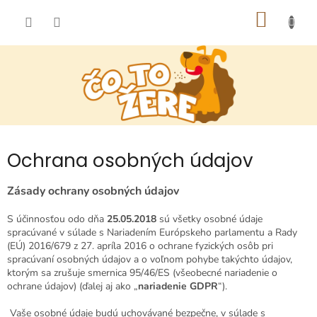
Prejsť
NÁKU
na
obsah
KOŠÍK
Ochrana osobných údajov
Zásady ochrany osobných údajov
S účinnosťou odo dňa
25.05.2018
sú všetky osobné údaje
spracúvané v súlade s Nariadením Európskeho parlamentu a Rady
(EÚ) 2016/679 z 27. apríla 2016 o ochrane fyzických osôb pri
spracúvaní osobných údajov a o voľnom pohybe takýchto údajov,
ktorým sa zrušuje smernica 95/46/ES (všeobecné nariadenie o
ochrane údajov) (ďalej aj ako „
nariadenie GDPR
“).
Vaše osobné údaje budú uchovávané bezpečne, v súlade s