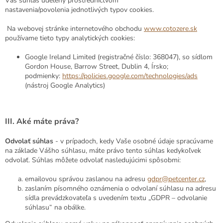
Váš súhlas udelený prostredníctvom
nastavenia/povolenia jednotlivých typov cookies.
Na webovej stránke internetového obchodu
www.cotozere.sk
používame tieto typy analytických cookies:
Google Ireland Limited (registračné číslo: 368047), so sídlom
Gordon House, Barrow Street, Dublin 4, Írsko;
podmienky:
https://policies.google.com/technologies/ads
(nástroj Google Analytics)
III.
Aké máte práva?
Odvolať súhlas
- v prípadoch, kedy Vaše osobné údaje spracúvame
na základe Vášho súhlasu, máte právo tento súhlas kedykoľvek
odvolať. Súhlas môžete odvolať nasledujúcimi spôsobmi:
emailovou správou zaslanou na adresu
gdpr@petcenter.cz
,
zaslaním písomného oznámenia o odvolaní súhlasu na adresu
sídla prevádzkovateľa s uvedením textu „GDPR – odvolanie
súhlasu“ na obálke.