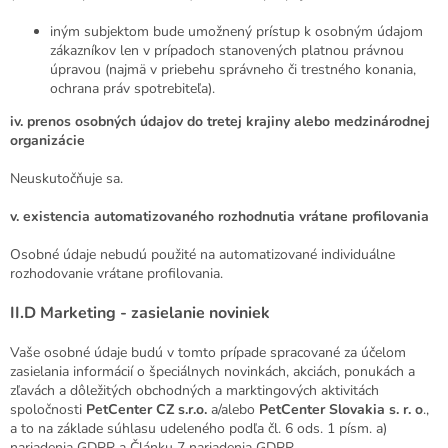
iným subjektom bude umožnený prístup k osobným údajom
zákazníkov len v prípadoch stanovených platnou právnou
úpravou (najmä v priebehu správneho či trestného konania,
ochrana práv spotrebiteľa).
iv. prenos osobných údajov do tretej krajiny alebo medzinárodnej
organizácie
Neuskutočňuje sa.
v. existencia automatizovaného rozhodnutia vrátane profilovania
Osobné údaje nebudú použité na automatizované individuálne
rozhodovanie vrátane profilovania.
II.D
Marketing - zasielanie noviniek
Vaše osobné údaje budú v tomto prípade spracované za účelom
zasielania informácií o špeciálnych novinkách, akciách, ponukách a
zľavách a dôležitých obchodných a marktingových aktivitách
spoločnosti
PetCenter CZ s.r.o.
a/alebo
Pet
Center Slovakia s. r. o
.,
a to na základe súhlasu udeleného podľa čl. 6 ods. 1 písm. a)
nariadenia GDPR a Článku 7 nariadenia GDPR.