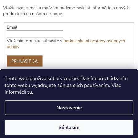
Vložte svoj e-mail a my Vám budeme zasielať informácie o nových
produktoch na našom e-shope.
Email
Vložením e-mailu súhlasíte s
podmienkami ochrany osobných
údajov
PRIHLÁSIŤ SA
Tento web používa súbory cookie. Ďalším prechádzaním
tohto webu vyjadrujete súhlas s ich používaním. Viac
informácií
tu
.
Nastavenie
Vytvoril Shoptet Premium
Súhlasím
Copyright 2026
Čotožere.sk
. Všetky práva vyhradené.