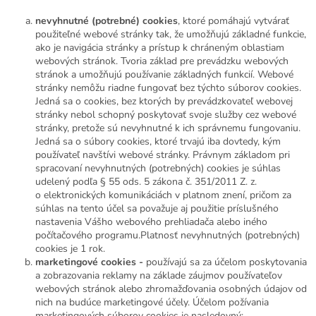
nevyhnutné (potrebné) cookies
, ktoré pomáhajú vytvárať
použiteľné webové stránky tak, že umožňujú základné funkcie,
ako je navigácia stránky a prístup k chráneným oblastiam
webových stránok. Tvoria základ pre prevádzku webových
stránok a umožňujú používanie základných funkcií. Webové
stránky nemôžu riadne fungovať bez týchto súborov cookies.
Jedná sa o cookies, bez ktorých by prevádzkovateľ webovej
stránky nebol schopný poskytovať svoje služby cez webové
stránky, pretože sú nevyhnutné k ich správnemu fungovaniu.
Jedná sa o súbory cookies, ktoré trvajú iba dovtedy, kým
používateľ navštívi webové stránky. Právnym základom pri
spracovaní nevyhnutných (potrebných) cookies je súhlas
udelený podľa § 55 ods. 5 zákona č. 351/2011 Z. z.
o elektronických komunikáciách v platnom znení, pričom za
súhlas na tento účel sa považuje aj použitie príslušného
nastavenia Vášho webového prehliadača alebo iného
počítačového programu.Platnosť nevyhnutných (potrebných)
cookies je 1 rok.
marketingové cookies -
používajú sa za účelom poskytovania
a zobrazovania reklamy na základe záujmov používateľov
webových stránok alebo zhromažďovania osobných údajov od
nich na budúce marketingové účely. Účelom požívania
marketingových súborov cookies je nasledovný: