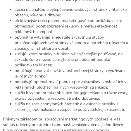
slúžia na analýzu a vylepšovanie webových stránok z hľadiska
obsahu, výkonu a dizajnu;
efektívnejšie cielia priamu marketingovú komunikáciu, ale aj
obmedzujú počet zobrazení reklamy a merajú efektívnosť
reklamných kampaní;
optimálne vytvárajú a neustále skvalitňujú služby,
prispôsobujú webové stránky záujmom a potrebám užívateľa a
zlepšujú ich štruktúru a obsah;
zisťujú, ktoré stránky a funkcie sú najčastejšie používané, na
základe čoho možno čo najlepšie prispôsobiť ponuku
požiadavkám klienta;
umožňujú sledovať návštevnosť webovej stránky a využívanie
jej rôznych funkcií;
pomáhajú optimalizovať ponuku pre zákazníkov a osloviť ich v
reklamných plochách na iných webových stránkach;
slúžia k vyhodnoteniu toho, ako funguje reklama a rôzne cesty,
ako sa užívatelia na webovú stránku dostávajú;
slúžia na zber anonymných štatistík a ovládanie stránky s
cieľom jej optimalizácie a zlepšenie používateľskej skúsenosti.
Právnym základom pri spracovaní marketingových cookies je Váš
súhlas udelený prostredníctvom nastavenia/povolenia jednotlivých
typov cookies. Na webovej stránke internetového obchodu