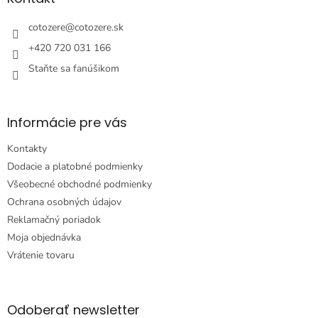
t
i
cotozere
@
cotozere.sk
e
+420 720 031 166
Staňte sa fanúšikom
Informácie pre vás
Kontakty
Dodacie a platobné podmienky
Všeobecné obchodné podmienky
Ochrana osobných údajov
Reklamačný poriadok
Moja objednávka
Vrátenie tovaru
Odoberať newsletter