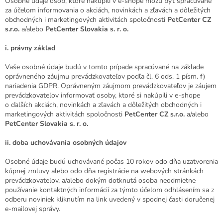
Osobné údaje osôb, ktoré nakúpili v e-shope môžu byť spracúvané
za účelom informovania o akciách, novinkách a zľavách a dôležitých
obchodných i marketingových aktivitách spoločnosti
PetCenter CZ
s.r.o.
a/alebo
Pet
Center Slovakia s. r. o.
i.
právny základ
Vaše osobné údaje budú v tomto prípade spracúvané na základe
oprávneného záujmu prevádzkovateľov podľa čl. 6 ods. 1 písm. f)
nariadenia GDPR. Oprávneným záujmom prevádzkovateľov je záujem
prevádzkovateľov informovať osoby, ktoré si nakúpili v e-shope
o ďalších akciách, novinkách a zľavách a dôležitých obchodných i
marketingových aktivitách spoločnosti
PetCenter CZ s.r.o.
a/alebo
PetCenter Slovakia s. r. o.
ii.
doba uchovávania osobných údajov
Osobné údaje budú uchovávané počas 10 rokov odo dňa uzatvorenia
kúpnej zmluvy alebo odo dňa registrácie na webových stránkách
prevádzkovateľov, a/alebo dokým dotknutá osoba neodmietne
používanie kontaktných informácií za týmto účelom odhlásením sa z
odberu noviniek kliknutím na link uvedený v spodnej časti doručenej
e-mailovej správy.