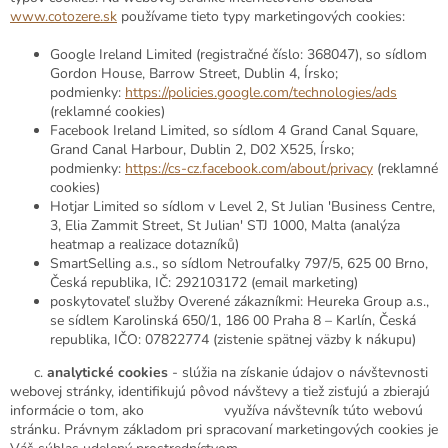
www.cotozere.sk
používame tieto typy marketingových cookies:
Google Ireland Limited (registračné číslo: 368047), so sídlom
Gordon House, Barrow Street, Dublin 4, Írsko;
podmienky:
https://policies.google.com/technologies/ads
(reklamné cookies)
Facebook Ireland Limited, so sídlom 4 Grand Canal Square,
Grand Canal Harbour, Dublin 2, D02 X525, Írsko;
podmienky:
https://cs-cz.facebook.com/about/privacy
(reklamné
cookies)
Hotjar Limited so sídlom v Level 2, St Julian 'Business Centre,
3, Elia Zammit Street, St Julian' STJ 1000, Malta (analýza
heatmap a realizace dotazníků)
SmartSelling a.s., so sídlom Netroufalky 797/5, 625 00 Brno,
Česká republika, IČ: 292103172 (email marketing)
poskytovateľ služby Overené zákazníkmi: Heureka Group a.s.,
se sídlem Karolinská 650/1, 186 00 Praha 8 – Karlín, Česká
republika, IČO: 07822774 (zistenie spätnej väzby k nákupu)
c.
analytické cookies
- slúžia na získanie údajov o návštevnosti
webovej stránky, identifikujú pôvod návštevy a tiež zisťujú a zbierajú
informácie o tom, ako využíva návštevník túto webovú
stránku. Právnym základom pri spracovaní marketingových cookies je