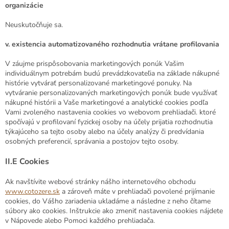
organizácie
Neuskutočňuje sa.
v.
existencia automatizovaného rozhodnutia vrátane profilovania
V záujme prispôsobovania marketingových ponúk Vašim
individuálnym potrebám budú prevádzkovateľia na základe nákupné
histórie vytvárať personalizované marketingové ponuky. Na
vytváranie personalizovaných marketingových ponúk bude využívať
nákupné histórii a Vaše marketingové a analytické cookies podľa
Vami zvoleného nastavenia cookies vo webovom prehliadači. ktoré
spočívajú v profilovaní fyzickej osoby na účely prijatia rozhodnutia
týkajúceho sa tejto osoby alebo na účely analýzy či predvídania
osobných preferencií, správania a postojov tejto osoby.
II.E
Cookies
Ak navštívite webové stránky nášho internetového obchodu
www.cotozere.sk
a zároveň máte v prehliadači povolené prijímanie
cookies, do Vášho zariadenia ukladáme a následne z neho čítame
súbory ako cookies. Inštrukcie ako zmeniť nastavenia cookies nájdete
v Nápovede alebo Pomoci každého prehliadača.