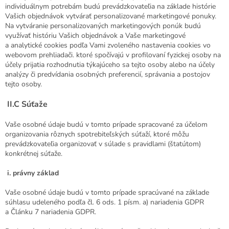
individuálnym potrebám budú prevádzkovateľia na základe histórie
Vašich objednávok vytvárať personalizované marketingové ponuky.
Na vytváranie personalizovaných marketingových ponúk budú
využívať históriu Vašich objednávok a Vaše marketingové
a analytické cookies podľa Vami zvoleného nastavenia cookies vo
webovom prehliadači. ktoré spočívajú v profilovaní fyzickej osoby na
účely prijatia rozhodnutia týkajúceho sa tejto osoby alebo na účely
analýzy či predvídania osobných preferencií, správania a postojov
tejto osoby.
II.C Súťaže
Vaše osobné údaje budú v tomto prípade spracované za účelom
organizovania rôznych spotrebiteľských súťaží, ktoré môžu
prevádzkovateľia organizovať v súlade s pravidlami (štatútom)
konkrétnej súťaže.
i.
právny základ
Vaše osobné údaje budú v tomto prípade spracúvané na základe
súhlasu udeleného podľa čl. 6 ods. 1 písm. a) nariadenia GDPR
a Článku 7 nariadenia GDPR.