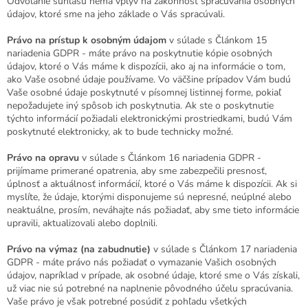
Odvolanie súhlasu nemá vplyv na zákonnosť spracúvania osobných
údajov, ktoré sme na jeho základe o Vás spracúvali.
Právo na prístup k osobným údajom
v súlade s Článkom 15
nariadenia GDPR - máte právo na poskytnutie kópie osobných
údajov, ktoré o Vás máme k dispozícii, ako aj na informácie o tom,
ako Vaše osobné údaje používame. Vo väčšine prípadov Vám budú
Vaše osobné údaje poskytnuté v písomnej listinnej forme, pokiaľ
nepožadujete iný spôsob ich poskytnutia. Ak ste o poskytnutie
týchto informácií požiadali elektronickými prostriedkami, budú Vám
poskytnuté elektronicky, ak to bude technicky možné.
Právo na opravu
v súlade s Článkom 16 nariadenia GDPR -
prijímame primerané opatrenia, aby sme zabezpečili presnosť,
úplnosť a aktuálnosť informácií, ktoré o Vás máme k dispozícii. Ak si
myslíte, že údaje, ktorými disponujeme sú nepresné, neúplné alebo
neaktuálne, prosím, neváhajte nás požiadať, aby sme tieto informácie
upravili, aktualizovali alebo doplnili.
Právo na výmaz (na zabudnutie)
v súlade s Článkom 17 nariadenia
GDPR - máte právo nás požiadať o vymazanie Vašich osobných
údajov, napríklad v prípade, ak osobné údaje, ktoré sme o Vás získali,
už viac nie sú potrebné na naplnenie pôvodného účelu spracúvania.
Vaše právo je však potrebné posúdiť z pohľadu všetkých