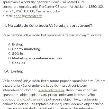
spracovania a ochrany osobních údajov sú nasledujúce:
adresa pre doručovanie: PetCenter CZ s.r.o., Vrchlického 1350/102,
Praha 5, PSČ 150 00, Česká republika
e-mail:
gdpr@petcenter.cz
II.
Na základe čoho budú Vaše údaje spracúvané?
Vaše osobné údaje môžu byť spracúvané za nasledovnými účelmi:
E-shop
Priamy marketing
Súťaže
Marketing – zasielanie noviniek
Cookies
II.A
E-shop
Vaše osobné údaje môžu byť v tomto prípade spracúvané za účelom
uzatvorenia kúpnej zmluvy s kupujúcim prostredníctvom
internetového obchodu
www.cotozere.sk
alebo iným vhodným
spôsobom, objednania tovaru prostredníctvom internetového
obchodu
www.cotozere.sk
a potvrdenia objednávky, vystavenia
daňového dokladu na zaplatenie kúpnej ceny, dodania objednaného
tovaru na miesto dodania určené kupujúcim a jeho odovzdania