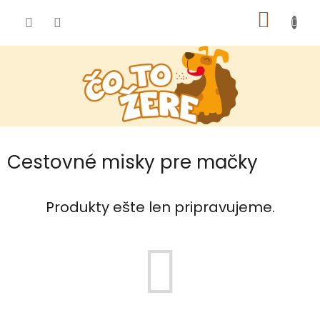
Prejsť
NÁKU
na
obsah
KOŠÍK
Cestovné misky pre mačky
Produkty ešte len pripravujeme.