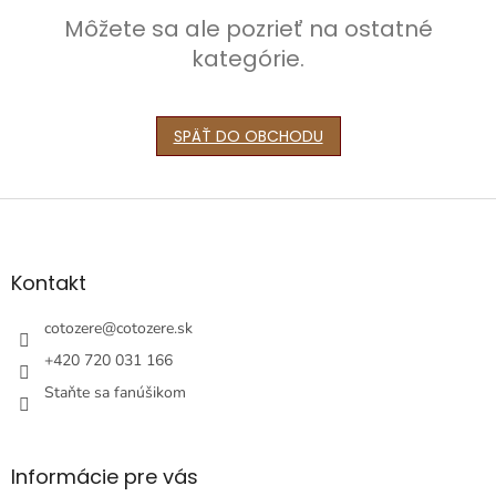
Môžete sa ale pozrieť na ostatné
kategórie.
SPÄŤ DO OBCHODU
Z
á
p
ä
Kontakt
t
i
cotozere
@
cotozere.sk
e
+420 720 031 166
Staňte sa fanúšikom
Informácie pre vás