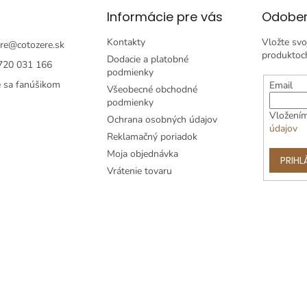
Informácie pre vás
Odober
Kontakty
Vložte svo
re
@
cotozere.sk
produktoc
Dodacie a platobné
720 031 166
podmienky
e sa fanúšikom
Email
Všeobecné obchodné
podmienky
Vložením
Ochrana osobných údajov
údajov
Reklamačný poriadok
Moja objednávka
PRIHL
Vrátenie tovaru