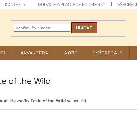
KONTAKTY
DODACIE A PLATOBNÉ PODMIENKY
VŠEOBEC
HĽADAŤ
CI
AKVA / TERA
AKCIE
!! VÝPREDAJ !!
te of the Wild
produkty značky
Taste of the Wild
sa nenašli...