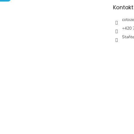
t
Kontakt
i
e
cotoze
+420 
Staňt