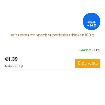
€2,19
–36 %
Brit Care Cat Snack Superfruits Chicken 100 g
Skladom
(1 ks)
€1,39
Do košíka
Jednotková
€13,90 / 1 kg
cena: