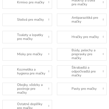
Maškrty a tráva
Krmivo pre mačky
pre mačky
Antiparazitiká pre
Stelivá pre mačky
mačky
Toalety a lopatky
Hračky pre mačky
pre mačky
Búdy, pelechy a
Misky pre mačky
prepravky pre
mačky
Škrabadlá a
Kozmetika a
odpočívadlá pre
hygiena pre mačky
mačky
Obojky, vôdzky a
postroje pre
Pasty pre mačky
mačky
Ostatné doplňky
pre mačky