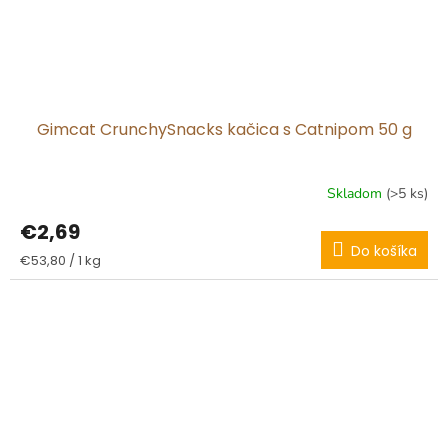
Gimcat CrunchySnacks kačica s Catnipom 50 g
Skladom
(>5 ks)
€2,69
Do košíka
Jednotková
€53,80 / 1 kg
cena: