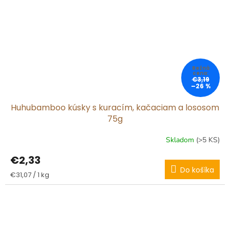
€3,19
–26 %
Huhubamboo kúsky s kuracím, kačaciam a lososom
75g
Skladom
(>5 KS)
€2,33
Do košíka
Jednotková
€31,07 / 1 kg
cena: