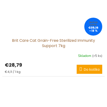
€35,16
–18 %
Brit Care Cat Grain-Free Sterilized Immunity
Support 7kg
Skladom
(>5 ks)
€28,79
Do košíka
Jednotková
€4,11 / 1 kg
cena: