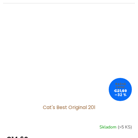
cena:
€21,69
–32 %
Cat's Best Original 20l
Skladom
(>5 KS)