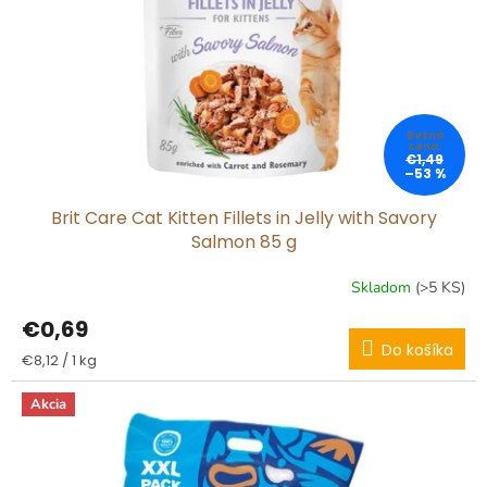
r
o
d
u
k
t
o
€1,49
v
–53 %
Brit Care Cat Kitten Fillets in Jelly with Savory
Salmon 85 g
Skladom
(>5 KS)
€0,69
Do košíka
Jednotková
€8,12 / 1 kg
cena:
Akcia