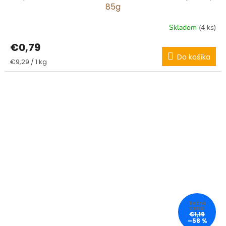
85g
Skladom
(4 ks)
€0,79
Do košíka
Jednotková
€9,29 / 1 kg
cena:
€1,19
–58 %