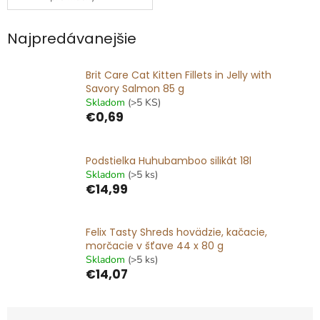
Najpredávanejšie
Brit Care Cat Kitten Fillets in Jelly with
Savory Salmon 85 g
Skladom
(>5 KS)
€0,69
Podstielka Huhubamboo silikát 18l
Skladom
(>5 ks)
€14,99
Felix Tasty Shreds hovädzie, kačacie,
morčacie v šťave 44 x 80 g
Skladom
(>5 ks)
€14,07
R