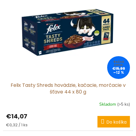
€15,99
–12 %
Felix Tasty Shreds hovädzie, kačacie, morčacie v
šťave 44 x 80 g
Skladom
(>5 ks)
€14,07
Do košíka
Jednotková
€0,32 / 1 ks
cena: