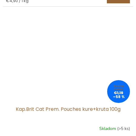
Jednotková
€4,90 / 1 kg
cena:
€1,19
–58 %
Kap.Brit Cat Prem. Pouches kure+kruta 100g
Skladom
(>5 ks)