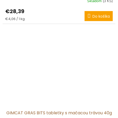
Skladom
(3 KS)
€28,39
Do košíka
Jednotková
€4,06 / 1 kg
cena:
GIMCAT GRAS BITS tabletky s mačacou trávou 40g