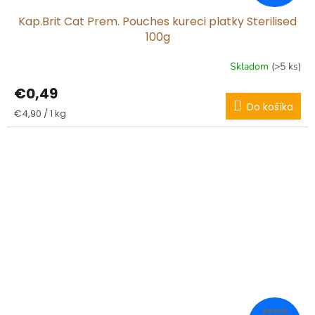
Kap.Brit Cat Prem. Pouches kureci platky Sterilised
100g
Skladom
(>5 ks)
€0,49
Do košíka
Jednotková
€4,90 / 1 kg
cena: