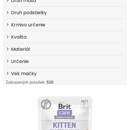
Druh mäsa
Druh podstielky
Krmivo určenie
Kvalita
Materiál
Určenie
Vek mačky
Zobrazených položiek:
520
V
ý
p
i
s
p