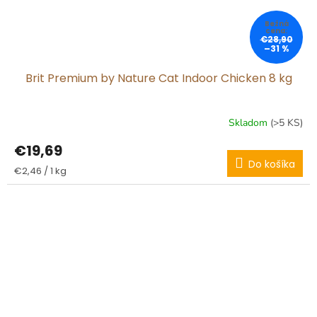
€28,90
–31 %
Brit Premium by Nature Cat Indoor Chicken 8 kg
Skladom
(>5 KS)
€19,69
Do košíka
Jednotková
€2,46 / 1 kg
cena: