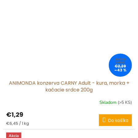
€2,29
–43 %
ANIMONDA konzerva CARNY Adult - kura, morka +
kačacie srdce 200g
Skladom
(>5 KS)
€1,29
Do košíka
Jednotková
€6,45 / 1 kg
cena:
Akcia