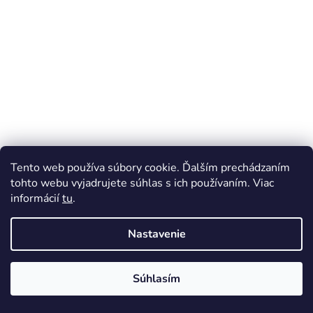
Tento web používa súbory cookie. Ďalším prechádzaním
Huhubamboo kachní mini prúžky 75g
tohto webu vyjadrujete súhlas s ich používaním. Viac
informácií
tu
.
Skladom
(>5 KS)
Nastavenie
€3,19
Do košíka
Jednotková
€42,53 / 1 kg
cena:
Súhlasím