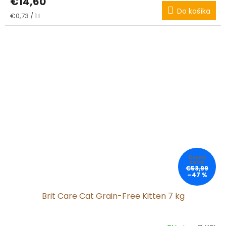
€14,60
Do košíka
Jednotková
€0,73 / 1 l
cena:
€53,99
–47 %
Brit Care Cat Grain-Free Kitten 7 kg