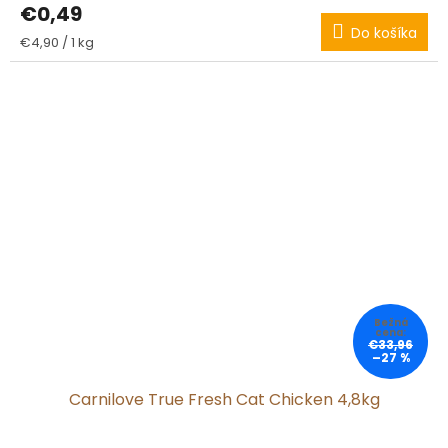
€0,49
Do košíka
Jednotková
€4,90 / 1 kg
cena:
€33,96
–27 %
Carnilove True Fresh Cat Chicken 4,8kg