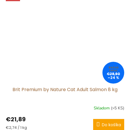
€28,90
–24 %
Brit Premium by Nature Cat Adult Salmon 8 kg
Skladom
(>5 KS)
€21,89
Do košíka
Jednotková
€2,74 / 1 kg