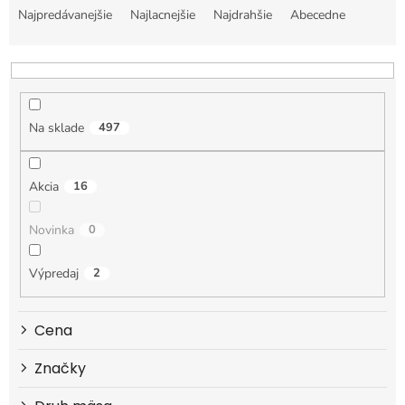
a
Najpredávanejšie
Najlacnejšie
Najdrahšie
Abecedne
d
e
n
i
e
Na sklade
497
p
r
o
Akcia
16
d
u
k
Novinka
0
t
o
Výpredaj
2
v
Cena
Značky