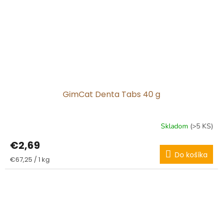
GimCat Denta Tabs 40 g
Skladom
(>5 KS)
€2,69
Do košíka
Jednotková
€67,25 / 1 kg
cena: