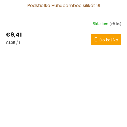
Podstielka Huhubamboo silikát 9l
Skladom
(>5 ks)
€9,41
Do košíka
Jednotková
€1,05 / 1 l
cena: