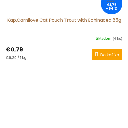
€1,75
–54 %
Kap.Carnilove Cat Pouch Trout with Echinacea 85g
Skladom
(4 ks)
€0,79
Do košíka
Jednotková
€9,29 / 1 kg
cena: