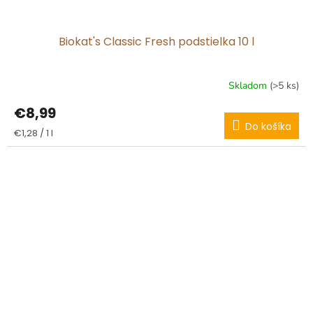
Biokat's Classic Fresh podstielka 10 l
Skladom
(>5 ks)
€8,99
Do košíka
Jednotková
€1,28 / 1 l
cena: