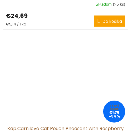
Skladom
(>5 ks)
€24,69
Do košíka
Jednotková
€5,14 / 1 kg
cena:
€1,75
–54 %
Kap.Carnilove Cat Pouch Pheasant with Raspberry