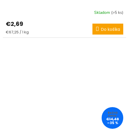
Skladom
(>5 ks)
€2,69
Do košíka
Jednotková
€67,25 / 1 kg
cena:
€14,49
–35 %