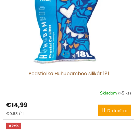
Podstielka Huhubamboo silikát 18l
Skladom
(>5 ks)
€14,99
Do košíka
Jednotková
€0,83 / 1 l
cena:
Akcia