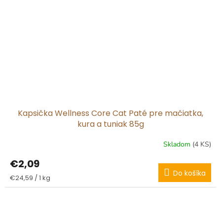
Kapsička Wellness Core Cat Paté pre mačiatka,
kura a tuniak 85g
Skladom
(4 KS)
€2,09
Do košíka
Jednotková
€24,59 / 1 kg
cena: