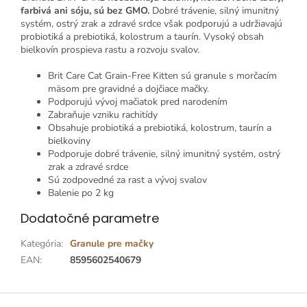
farbivá ani sóju, sú bez GMO.
Dobré trávenie, silný imunitný
systém, ostrý zrak a zdravé srdce však podporujú a udržiavajú
probiotiká a prebiotiká, kolostrum a taurín. Vysoký obsah
bielkovín prospieva rastu a rozvoju svalov.
Brit Care Cat Grain-Free Kitten sú granule s morčacím
mäsom pre gravidné a dojčiace mačky.
Podporujú vývoj mačiatok pred narodením
Zabraňuje vzniku rachitídy
Obsahuje probiotiká a prebiotiká, kolostrum, taurín a
bielkoviny
Podporuje dobré trávenie, silný imunitný systém, ostrý
zrak a zdravé srdce
Sú zodpovedné za rast a vývoj svalov
Balenie po 2 kg
Dodatočné parametre
Kategória
:
Granule pre mačky
EAN
:
8595602540679
Z