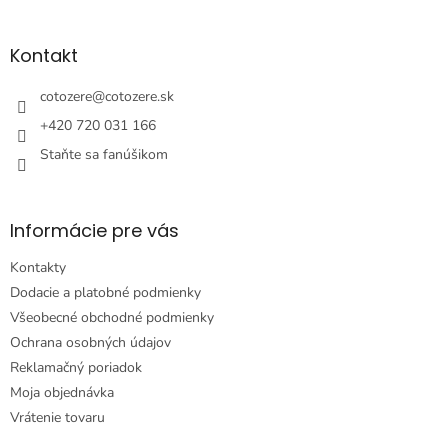
á
p
ä
Kontakt
t
i
cotozere
@
cotozere.sk
e
+420 720 031 166
Staňte sa fanúšikom
Informácie pre vás
Kontakty
Dodacie a platobné podmienky
Všeobecné obchodné podmienky
Ochrana osobných údajov
Reklamačný poriadok
Moja objednávka
Vrátenie tovaru