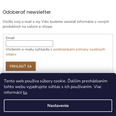
Odoberať newsletter
Vložte svoj e-mail a my Vám budeme zasielať informácie o nových
produktoch na našom e-shope.
Email
Vložením e-mailu súhlasíte s
podmienkami ochrany osobných
údajov
PRIHLÁSIŤ SA
Tento web používa súbory cookie. Ďalším prechádzaním
tohto webu vyjadrujete súhlas s ich používaním. Viac
informácií
tu
.
Nastavenie
Vytvoril Shoptet Premium