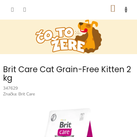
Prejsť
NÁKU
na
obsah
KOŠÍK
Brit Care Cat Grain-Free Kitten 2
kg
347629
Značka:
Brit Care