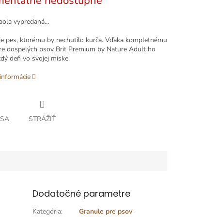
entálne nedostupné
bola vypredaná…
je pes, ktorému by nechutilo kurča. Vďaka kompletnému
re dospelých psov Brit Premium by Nature Adult ho
dý deň vo svojej miske.
informácie
 SA
STRÁŽIŤ
Dodatočné parametre
Kategória
:
Granule pre psov