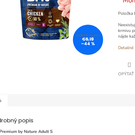
Mom
Položka 
Neexistu
krmivu p
nájde kaž
€5,19
–44 %
Detailné 
OPÝTAŤ
s
drobný popis
 Premium by Nature Adult S