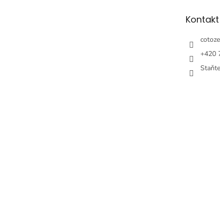
ä
t
Kontakt
i
e
cotoze
+420 
Staňt