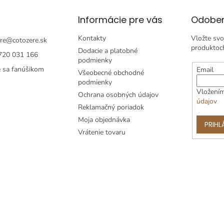
Informácie pre vás
Odober
Kontakty
Vložte svo
re
@
cotozere.sk
produktoc
Dodacie a platobné
720 031 166
podmienky
e sa fanúšikom
Email
Všeobecné obchodné
podmienky
Vložením
Ochrana osobných údajov
údajov
Reklamačný poriadok
Moja objednávka
PRIHL
Vrátenie tovaru