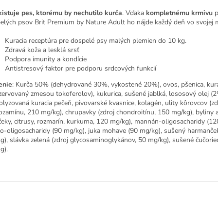
istuje pes, ktorému by nechutilo kurča
. Vďaka
kompletnému krmivu
p
elých psov Brit Premium by Nature Adult ho nájde každý deň vo svojej 
Kuracia receptúra pre dospelé psy malých plemien do 10 kg.
Zdravá koža a lesklá srsť
Podpora imunity a kondície
Antistresový faktor pre podporu srdcových funkcií
enie
: Kurča 50% (dehydrované 30%, vykostené 20%), ovos, pšenica, kura
zervovaný zmesou tokoferolov), kukurica, sušené jablká, lososový olej (2
olyzovaná kuracia pečeň, pivovarské kvasnice, kolagén, ulity kôrovcov (zd
ozamínu, 210 mg/kg), chrupavky (zdroj chondroitínu, 150 mg/kg), byliny 
nčeky, citrusy, rozmarín, kurkuma, 120 mg/kg), mannán-oligosacharidy (12
to-oligosacharidy (90 mg/kg), juka mohave (90 mg/kg), sušený harmanče
g), slávka zelená (zdroj glycosaminoglykánov, 50 mg/kg), sušené čučorie
g).