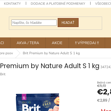
KONTAKTY
DODACIE A PLATOBNÉ PODMIENKY
VŠEOBEC
HĽADAŤ
CI
AKVA / TERA
AKCIE
!! VÝPREDAJ !!
pre psov
Brit Premium by Nature Adult S 1 kg
t Premium by Nature Adult S 1 kg
34724
Brit
€5,19
€2,
Jednotk
€2,89 / 
cena: