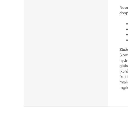
Neex
dosp
Zlož
(kon
hydr
gluk
(kli
fruk
mg/k
mg/k
Z
á
p