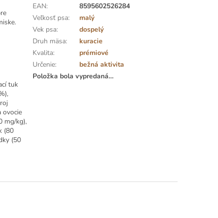
EAN
:
8595602526284
re
Veľkosť psa
:
malý
miske.
Vek psa
:
dospelý
Druh mäsa
:
kuracie
Kvalita
:
prémiové
Určenie
:
bežná aktivita
Položka bola vypredaná…
cí tuk
%),
roj
a ovocie
0 mg/kg),
k (80
dky (50