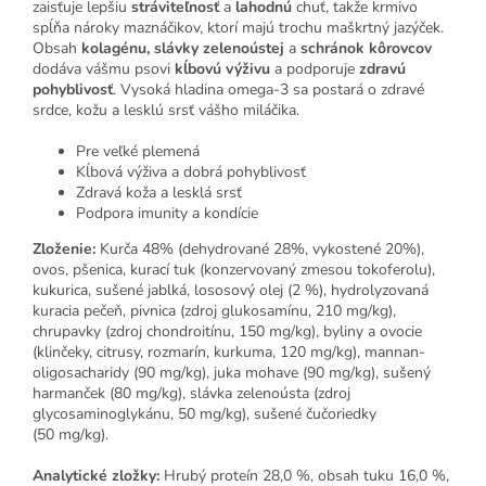
zaisťuje lepšiu
stráviteľnosť
a
lahodnú
chuť, takže krmivo
spĺňa nároky maznáčikov, ktorí majú trochu maškrtný jazýček.
Obsah
kolagénu, slávky zelenoústej
a
schránok kôrovcov
dodáva vášmu psovi
kĺbovú výživu
a podporuje
zdravú
pohyblivosť
. Vysoká hladina omega-3 sa postará o zdravé
srdce, kožu a lesklú srsť vášho miláčika.
Pre veľké plemená
Kĺbová výživa a dobrá pohyblivosť
Zdravá koža a lesklá srsť
Podpora imunity a kondície
Zloženie:
Kurča 48% (dehydrované 28%, vykostené 20%),
ovos, pšenica, kurací tuk (konzervovaný zmesou tokoferolu),
kukurica, sušené jablká, lososový olej (2 %), hydrolyzovaná
kuracia pečeň, pivnica (zdroj glukosamínu, 210 mg/kg),
chrupavky (zdroj chondroitínu, 150 mg/kg), byliny a ovocie
(klinčeky, citrusy, rozmarín, kurkuma, 120 mg/kg), mannan-
oligosacharidy (90 mg/kg), juka mohave (90 mg/kg), sušený
harmanček (80 mg/kg), slávka zelenoústa (zdroj
glycosaminoglykánu, 50 mg/kg), sušené čučoriedky
(50 mg/kg).
Analytické zložky:
Hrubý proteín 28,0 %, obsah tuku 16,0 %,