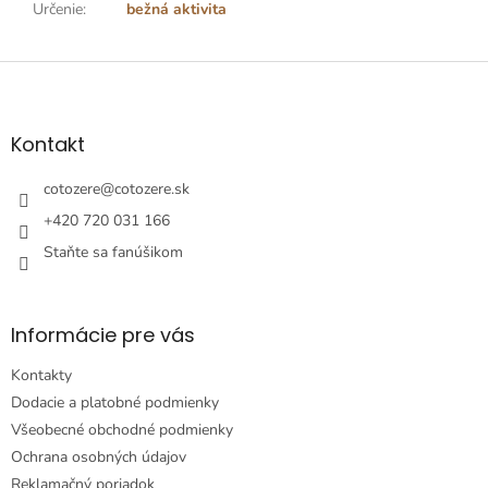
Určenie
:
bežná aktivita
Z
á
p
ä
Kontakt
t
i
cotozere
@
cotozere.sk
e
+420 720 031 166
Staňte sa fanúšikom
Informácie pre vás
Kontakty
Dodacie a platobné podmienky
Všeobecné obchodné podmienky
Ochrana osobných údajov
Reklamačný poriadok