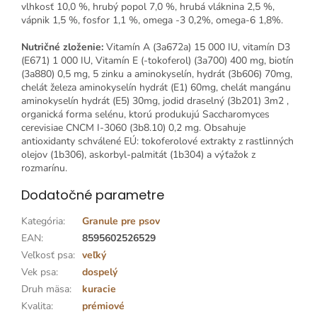
vlhkosť 10,0 %, hrubý popol 7,0 %, hrubá vláknina 2,5 %,
vápnik 1,5 %, fosfor 1,1 %, omega -3 0,2%, omega-6 1,8%.
Nutričné ​​zloženie:
Vitamín A (3a672a) 15 000 IU, vitamín D3
(E671) 1 000 IU, Vitamín E (-tokoferol) (3a700) 400 mg, biotín
(3a880) 0,5 mg, 5 zinku a aminokyselín, hydrát (3b606) 70mg,
chelát železa aminokyselín hydrát (E1) 60mg, chelát mangánu
aminokyselín hydrát (E5) 30mg, jodid draselný (3b201) 3m2 ,
organická forma selénu, ktorú produkujú Saccharomyces
cerevisiae CNCM I-3060 (3b8.10) 0,2 mg. Obsahuje
antioxidanty schválené EÚ: tokoferolové extrakty z rastlinných
olejov (1b306), askorbyl-palmitát (1b304) a výťažok z
rozmarínu.
Dodatočné parametre
Kategória
:
Granule pre psov
EAN
:
8595602526529
Veľkosť psa
:
veľký
Vek psa
:
dospelý
Druh mäsa
:
kuracie
Kvalita
:
prémiové