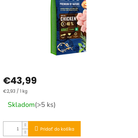
€43,99
Jednotková
€2,93 / 1 kg
cena:
Skladom
(>5 ks)
Pridať do košíka