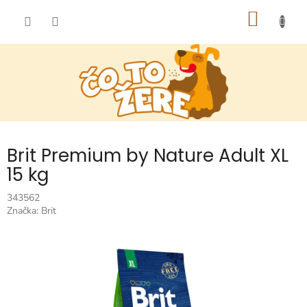
Prejsť
NÁKU
na
obsah
KOŠÍK
Brit Premium by Nature Adult XL
15 kg
343562
Značka:
Brit