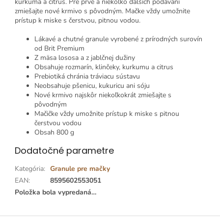
kurkuma a citrus.
Pre prvé a niekoľko ďalších podávaní
zmiešajte nové krmivo s pôvodným.
Mačke vždy umožnite
prístup k miske s čerstvou, pitnou vodou.
Lákavé a chutné granule vyrobené z prírodných surovín
od Brit Premium
Z mäsa lososa a z jablčnej dužiny
Obsahuje rozmarín, klinčeky, kurkumu a citrus
Prebiotiká chránia tráviacu sústavu
Neobsahuje pšenicu, kukuricu ani sóju
Nové krmivo najskôr niekoľkokrát zmiešajte s
pôvodným
Mačičke vždy umožnite prístup k miske s pitnou
čerstvou vodou
Obsah 800 g
Dodatočné parametre
Kategória
:
Granule pre mačky
EAN
:
8595602553051
Položka bola vypredaná…