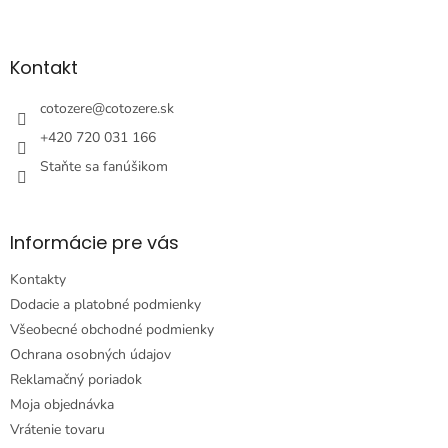
Z
á
p
ä
Kontakt
t
i
cotozere
@
cotozere.sk
e
+420 720 031 166
Staňte sa fanúšikom
Informácie pre vás
Kontakty
Dodacie a platobné podmienky
Všeobecné obchodné podmienky
Ochrana osobných údajov
Reklamačný poriadok
Moja objednávka
Vrátenie tovaru