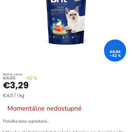
€6,89
–52 %
€6,89
–52 %
€3,29
Jednotková
€4,11 / 1 kg
cena:
Momentálne nedostupné
Položka bola vypredaná…