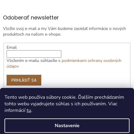
Odoberať newsletter
Vložte svoj e-mail a my Vám budeme zasielať informácie o nových
produktoch na našom e-shope.
Email
Vložením e-mailu súhlasíte s
podmienkami ochrany osobných
údajov
PRIHLÁSIŤ SA
Tento web používa súbory cookie. Ďalším prechádzaním
tohto webu vyjadrujete súhlas s ich používaním. Viac
informácií
tu
.
Nastavenie
Vytvoril Shoptet Premium