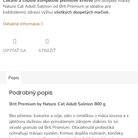
Lákavé a chutné kompletné prémiové krmivo
pre dospelé mačky
Nature Cat Adult Salmon od Brit Premium je ideálne pre
každodennú zdravú výživu
všetkých dospelých mačiek.
Detailné informácie
OPÝTAŤ SA
STRÁŽIŤ
Popis
Podrobný popis
Brit Premium by Nature Cat Adult Salmon 800 g
Bez pšenice, kukurice a sóje, zato s omáčkou z mäsa lososa a s
jablčnou dužinou ako prirodzeným zdrojom vláknin, to sú
skvelé granule od Brit Premium.
Obsiahnuté prebiotiká
ochraňujú tráviaci systém.
Krmivo dopĺňa rozmarín, klinčeky,