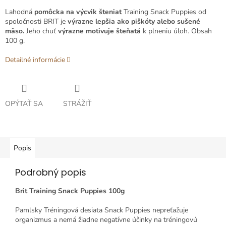
Lahodná
pomôcka na výcvik šteniat
Training Snack Puppies od
spoločnosti BRIT je
výrazne lepšia ako piškóty alebo sušené
mäso.
Jeho chuť
výrazne motivuje šteňatá
k plneniu úloh. Obsah
100 g.
Detailné informácie
OPÝTAŤ SA
STRÁŽIŤ
Popis
Podrobný popis
Brit Training Snack Puppies 100g
Pamlsky Tréningová desiata Snack Puppies nepreťažuje
organizmus a nemá žiadne negatívne účinky na tréningovú