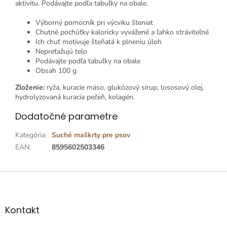
aktivitu. Podávajte podľa tabuľky na obale.
Výborný pomocník pri výcviku šteniat
Chutné pochúťky kaloricky vyvážené a ľahko stráviteľné
Ich chuť motivuje šteňatá k plneniu úloh
Nepreťažujú telo
Podávajte podľa tabuľky na obale
Obsah 100 g
Zloženie:
ryža, kuracie mäso, glukózový sirup, lososový olej,
hydrolyzovaná kuracia pečeň, kolagén.
Dodatočné parametre
Kategória
:
Suché maškrty pre psov
EAN
:
8595602503346
Z
á
p
ä
Kontakt
t