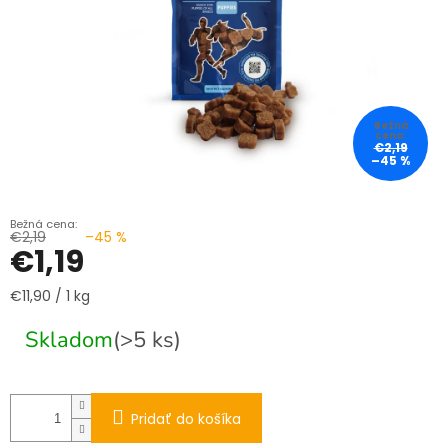
€2,19
–45 %
€2,19
–45 %
€1,19
Jednotková
€11,90 / 1 kg
cena:
Skladom
(>5 ks)
Pridať do košíka