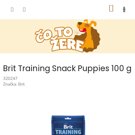
Prejsť
NÁKU
na
obsah
KOŠÍK
Brit Training Snack Puppies 100 g
320247
Značka:
Brit