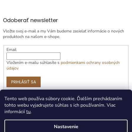
Odoberať newsletter
Vložte svoj e-mail a my Vám budeme zasielať informácie o nových
produktoch na našom e-shope.
Email
Vložením e-mailu súhlasíte s
podmienkami ochrany osobných
údajov
PRIHLÁSIŤ SA
Tento web používa súbory cookie. Ďalším prechádzaním
tohto webu vyjadrujete súhlas s ich používaním. Viac
informácií
tu
.
Nastavenie
Vytvoril Shoptet Premium