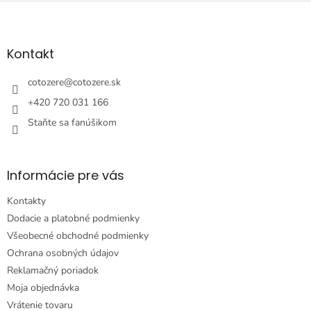
Z
á
p
ä
Kontakt
t
i
cotozere
@
cotozere.sk
e
+420 720 031 166
Staňte sa fanúšikom
Informácie pre vás
Kontakty
Dodacie a platobné podmienky
Všeobecné obchodné podmienky
Ochrana osobných údajov
Reklamačný poriadok
Moja objednávka
Vrátenie tovaru