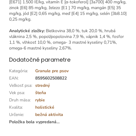
[E671] 1.500 IE/kg, vitamín E [α-tokoferol] [3a700] 400 mg/kg,
zinok [E6] 85 mg/kg, železo [E1 ] 70 mg/kg, mangán [E5] 35
mg/kg, jód [E2] 0,65 mg/kg, meď [E4] 15 mg/kg, selén [3b8.10]
0,25 mg/kg.
Analytické zložky:
Bielkovina 38,0 %, tuk 20,0 %, hrubá
vláknina 2,5 %, popol/popolovina 7,9 %, vápnik 1,4 %, fosfor
1,1 %, vlhkosť 10,0 %, omega- 3 mastné kyseliny 0,71%,
omega-6 mastné kyseliny 2,67%.
Dodatočné parametre
Kategória
:
Granule pre psov
EAN
:
8595602508822
Veľkosť psa
:
stredný
Vek psa
:
šteňa
Druh mäsa
:
rybie
Kvalita
:
holistické
Určenie
:
bežná aktivita
Položka bola vypredaná…