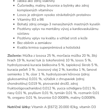
Jablká ako zdroj vlákniny
Čučoriedky, maliny, brusnice a bylinky ako zdroj
komplexných vitamínov
Losos je zdrojom vysoko stráviteľných proteínov
Vitamíny B3 a B6
Bohatý zdroj omega-3 nenasýtených mastných kyselín
Pozitívny vplyv na mentálny vývoj a kardiovaskulárnu
sústavu
Pozitívny vplyv na kvalitu a vzhľad srsti a kože
Bez obilnín a zemiakov
Kvalita krmiva superprémiová a holistická
Zloženie:
Múčka z lososa 25 %, morčacia múčka 20 %, žltý
hrach 19 %, kurací tuk (s tokoferolmi) 10 %, losos 5 %,
hydrolyzovaná kuracia bielkovina 5 %, tapiokový škrob 5 %,
kuracia pečeň 3 % , lososový olej 2 %, karotka 1 %, ľanové
semienko 1 %, cícer 1 %, hydrolyzovaní kôrovce (zdroj
glukosamínu) 0,031 %, výťažok z chrupaviek (zdroj
chondroitínu) 0,019 %, pivovarské drož0, zdroj
fruktooligosacharidov) 0,012 %, yucca schidigera 0,011 %,
riasy 0,01 %, psyllium 0,01 %, tymián 0,01 %, rozmarín 0,01
%, oregano 0,01 %, brusnice 0,0 0008%, maliny 0,0008%.
Nutričné ​​látky:
Vitamín A [E672] 20.000 IE/kg, vitamín D3