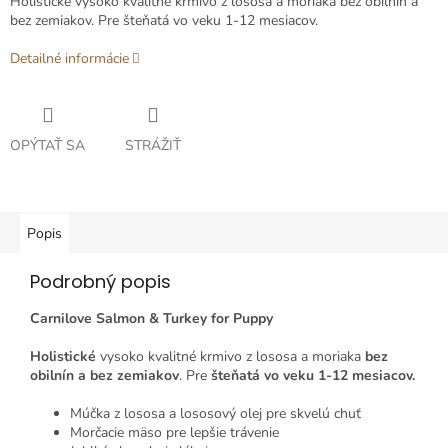
Holistické vysoko kvalitné krmivo z lososa a moriaka bez obilnín a
bez zemiakov. Pre šteňatá vo veku 1-12 mesiacov.
Detailné informácie
OPÝTAŤ SA
STRÁŽIŤ
Popis
Podrobný popis
Carnilove Salmon & Turkey for Puppy
Holistické
vysoko kvalitné krmivo z lososa a moriaka
bez
obilnín a bez zemiakov
. Pre
šteňatá vo veku
1-12 mesiacov.
Múčka z lososa a lososový olej pre skvelú chuť
Morčacie mäso pre lepšie trávenie