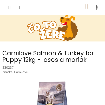
Prejsť
NÁKU
na
obsah
KOŠÍK
Carnilove Salmon & Turkey for
Puppy 12kg - losos a moriak
330237
Značka:
Carnilove