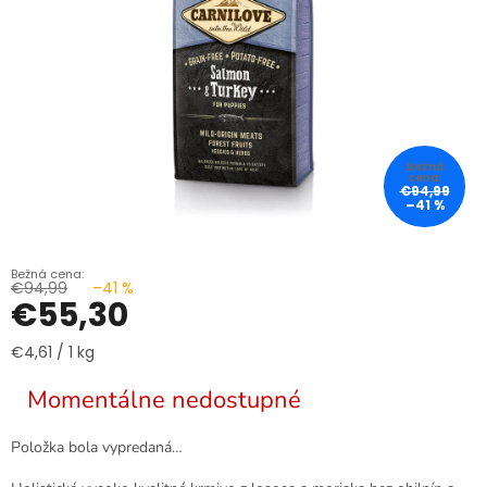
€94,99
–41 %
€94,99
–41 %
€55,30
Jednotková
€4,61 / 1 kg
cena:
Momentálne nedostupné
Položka bola vypredaná…