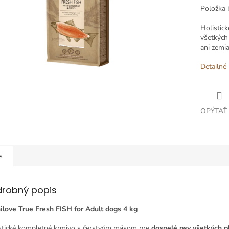
Položka 
Holistic
všetkých
ani zemia
Detailné 
OPÝTAŤ
s
drobný popis
ilove True Fresh FISH for Adult dogs 4 kg
stické kompletné krmivo s čerstvým mäsom pre
dospelé psy všetkých 