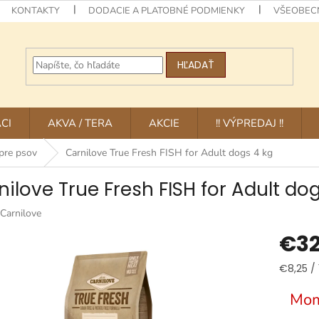
KONTAKTY
DODACIE A PLATOBNÉ PODMIENKY
VŠEOBEC
HĽADAŤ
CI
AKVA / TERA
AKCIE
!! VÝPREDAJ !!
pre psov
Carnilove True Fresh FISH for Adult dogs 4 kg
nilove True Fresh FISH for Adult do
Carnilove
€32
Jednotk
€8,25 / 
cena:
Mom