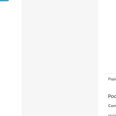
Popi
Po
Carn
Holi