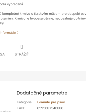
bola vypredaná…
ké kompletné krmivo s čerstvým mäsom pre dospelé psy
 plemien. Krmivo je hypoalergénne, neobsahuje obilniny
ky.
informácie
 SA
STRÁŽIŤ
Dodatočné parametre
Kategória
:
Granule pre psov
EAN
:
8595602546008
plemien
.