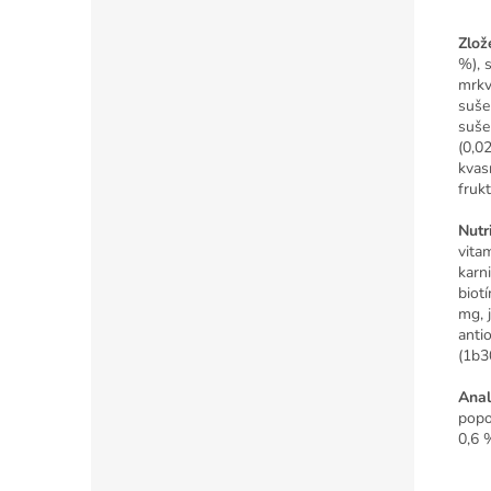
Zlož
%), 
mrkv
suše
suše
(0,0
kvas
fruk
Nutr
vita
karn
biot
mg, 
anti
(1b3
Anal
popo
0,6 