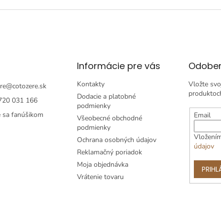
Informácie pre vás
Odober
Kontakty
Vložte svo
re
@
cotozere.sk
produktoc
Dodacie a platobné
720 031 166
podmienky
e sa fanúšikom
Email
Všeobecné obchodné
podmienky
Vložením
Ochrana osobných údajov
údajov
Reklamačný poriadok
Moja objednávka
PRIHL
Vrátenie tovaru