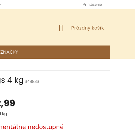
NÉ OBCHODNÉ PODMIENKY
OCHRANA OSOBNÝCH ÚDAJOV
Prihlásenie
NÁKUPNÝ
Prázdny košík
KOŠÍK
ZNAČKY
gs 4 kg
348833
,99
ová
1 kg
entálne nedostupné