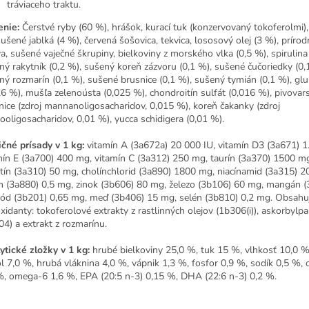
tráviaceho traktu.
enie:
Čerstvé ryby (60 %), hrášok, kurací tuk (konzervovaný tokoferolmi), 
sušené jablká (4 %), červená šošovica, tekvica, lososový olej (3 %), príro
a, sušené vaječné škrupiny, bielkoviny z morského vlka (0,5 %), spirulina 
ný rakytník (0,2 %), sušený koreň zázvoru (0,1 %), sušené čučoriedky (0,
ný rozmarín (0,1 %), sušené brusnice (0,1 %), sušený tymián (0,1 %), gl
26 %), mušľa zelenoústa (0,025 %), chondroitín sulfát (0,016 %), pivovar
nice (zdroj mannanoligosacharidov, 0,015 %), koreň čakanky (zdroj
tooligosacharidov, 0,01 %), yucca schidigera (0,01 %).
ičné prísady v 1 kg:
vitamín A (3a672a) 20 000 IU, vitamín D3 (3a671) 1.
mín E (3a700) 400 mg, vitamín C (3a312) 250 mg, taurín (3a370) 1500 mg
itín (3a310) 50 mg, cholínchlorid (3a890) 1800 mg, niacínamid (3a315) 2
ín (3a880) 0,5 mg, zinok (3b606) 80 mg, železo (3b106) 60 mg, mangán 
jód (3b201) 0,65 mg, meď (3b406) 15 mg, selén (3b810) 0,2 mg. Obsahu
oxidanty: tokoferolové extrakty z rastlinných olejov (1b306(i)), askorbylpa
04) a extrakt z rozmarínu.
ytické zložky v 1 kg:
hrubé bielkoviny 25,0 %, tuk 15 %, vlhkosť 10,0 %
l 7,0 %, hrubá vláknina 4,0 %, vápnik 1,3 %, fosfor 0,9 %, sodík 0,5 %
%, omega-6 1,6 %, EPA (20:5 n-3) 0,15 %, DHA (22:6 n-3) 0,2 %.