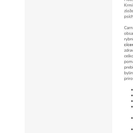
Krmi
zlož
psíc
Carn
obsa
rybn
cíce
zdra
celk
pomá
preb
byli
prir