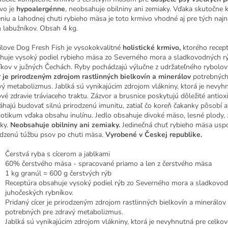
vo je
hypoalergénne
, neobsahuje obilniny ani zemiaky. Vďaka skutočne 
eniu a lahodnej chuti rybieho mäsa je toto krmivo vhodné aj pre tých najn
h labužníkov. Obsah 4 kg.
ilove Dog Fresh Fish je vysokokvalitné
holistické krmivo,
ktorého recep
huje vysoký podiel rybieho mäsa zo Severného mora a sladkovodných r
íkov v južných Čechách. Ryby pochádzajú výlučne z udržateľného rybolo
r je prirodzeným zdrojom rastlinných bielkovín a minerálov
potrebných
vý metabolizmus. Jablká sú vynikajúcim zdrojom vlákniny, ktorá je nevyh
ové zdravie tráviaceho traktu. Zázvor a brusnice poskytujú dôležité antiox
hajú budovať silnú prirodzenú imunitu, zatiaľ čo koreň čakanky pôsobí 
iotikum vďaka obsahu inulínu. Jedlo obsahuje divoké mäso, lesné plody, 
nky.
Neobsahuje obilniny ani zemiaky.
Jedinečná chuť rybieho mäsa usp
odzenú túžbu psov po chuti mäsa.
Vyrobené v Českej republike.
Čerstvá ryba s cícerom a jablkami
60% čerstvého mäsa - spracované priamo a len z čerstvého mäsa
1 kg granúl = 600 g čerstvých rýb
Receptúra obsahuje vysoký podiel rýb zo Severného mora a sladkovod
juhočeských rybníkov.
Pridaný cícer je prirodzeným zdrojom rastlinných bielkovín a minerálov
potrebných pre zdravý metabolizmus.
Jablká sú vynikajúcim zdrojom vlákniny, ktorá je nevyhnutná pre celkov