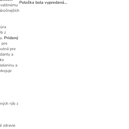
Položka bola vypredaná…
kvalitnému
áročnejších
túra
ýb z
vu.
Pridaný
 pre
nutná pre
idanty a
ako
zeleninu a
okojuje
ných rýb z
é zdravie