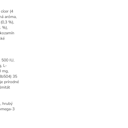
cícer (4
dná aróma,
(0,3 %),
1 %),
ukozamín
ské
 500 IU,
, L-
0 mg,
(3b504) 35
je prírodné
lmitát
, hrubý
, omega-3