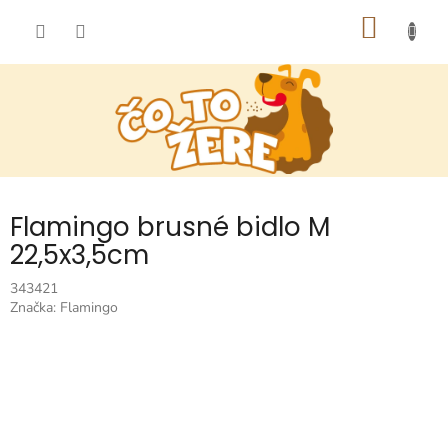
Prejsť
NÁKU
na
obsah
KOŠÍK
Flamingo brusné bidlo M
22,5x3,5cm
343421
Značka:
Flamingo