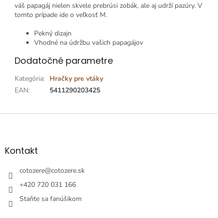
váš papagáj nielen skvele prebrúsi zobák, ale aj udrží pazúry. V
tomto prípade ide o veľkosť M.
Pekný dizajn
Vhodné na údržbu vašich papagájov
Dodatočné parametre
Kategória
:
Hračky pre vtáky
EAN
:
5411290203425
Z
á
p
ä
Kontakt
t
i
cotozere
@
cotozere.sk
e
+420 720 031 166
Staňte sa fanúšikom