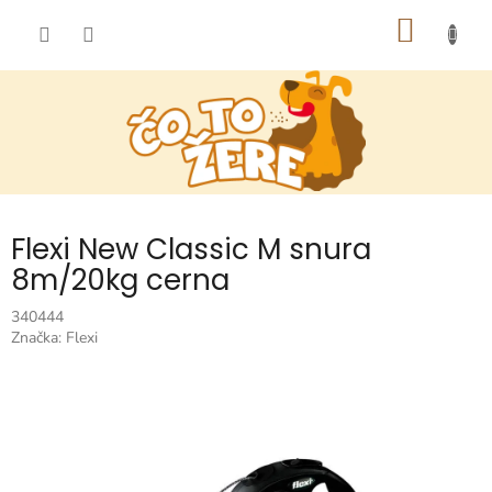
Prejsť
NÁKU
na
obsah
KOŠÍK
Flexi New Classic M snura
8m/20kg cerna
340444
Značka:
Flexi