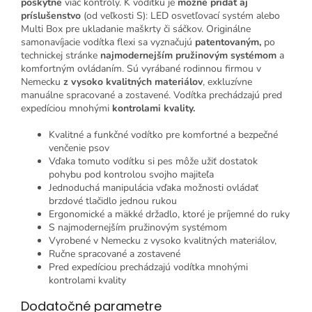
poskytne
viac kontroly. K vodítku je
možné pridať aj
príslušenstvo
(od veľkosti S): LED osvetľovací systém alebo
Multi Box pre ukladanie maškrty či sáčkov. Originálne
samonavíjacie vodítka flexi sa vyznačujú
patentovaným,
po
technickej stránke
najmodernejším pružinovým systémom
a
komfortným ovládaním. Sú vyrábané rodinnou firmou v
Nemecku
z vysoko kvalitných materiálov
, exkluzívne
manuálne spracované a zostavené. Vodítka prechádzajú pred
expedíciou mnohými
kontrolami kvality.
Kvalitné a funkčné vodítko pre komfortné a bezpečné
venčenie psov
Vďaka tomuto vodítku si pes môže užiť dostatok
pohybu pod kontrolou svojho majiteľa
Jednoduchá manipulácia vďaka možnosti ovládať
brzdové tlačidlo jednou rukou
Ergonomické a mäkké držadlo, ktoré je príjemné do ruky
S najmodernejším pružinovým systémom
Vyrobené v Nemecku z vysoko kvalitných materiálov,
Ručne spracované a zostavené
Pred expedíciou prechádzajú vodítka mnohými
kontrolami kvality
Dodatočné parametre