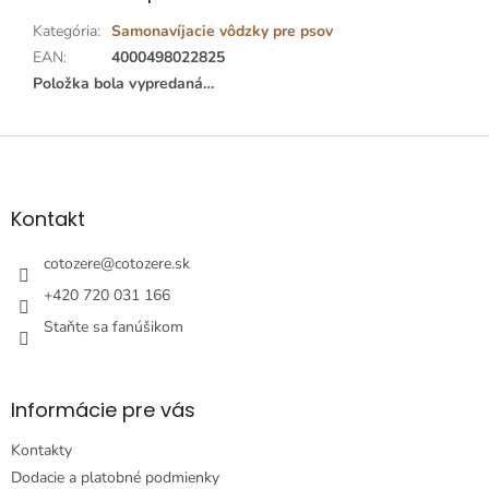
Kategória
:
Samonavíjacie vôdzky pre psov
EAN
:
4000498022825
Položka bola vypredaná…
Z
á
p
ä
Kontakt
t
i
cotozere
@
cotozere.sk
e
+420 720 031 166
Staňte sa fanúšikom
Informácie pre vás
Kontakty
Dodacie a platobné podmienky