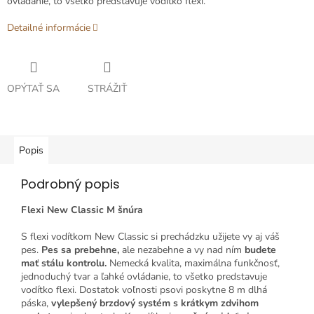
ovládanie, to všetko predstavuje vodítko flexi.
Detailné informácie
OPÝTAŤ SA
STRÁŽIŤ
Popis
Podrobný popis
Flexi New Classic M šnúra
S flexi vodítkom New Classic si prechádzku užijete vy aj váš
pes.
Pes sa prebehne,
ale nezabehne a vy nad ním
budete
mať stálu kontrolu.
Nemecká kvalita, maximálna funkčnosť,
jednoduchý tvar a ľahké ovládanie, to všetko predstavuje
vodítko flexi. Dostatok voľnosti psovi poskytne 8 m dlhá
páska,
vylepšený brzdový
systém s krátkym zdvihom