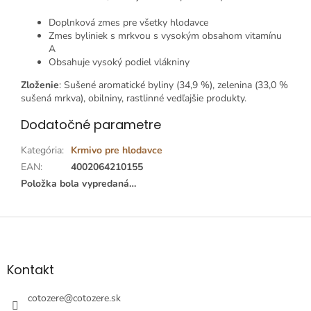
Doplnková zmes pre všetky hlodavce
Zmes byliniek s mrkvou s vysokým obsahom vitamínu
A
Obsahuje vysoký podiel vlákniny
Zloženie
: Sušené aromatické byliny (34,9 %), zelenina (33,0 %
sušená mrkva), obilniny, rastlinné vedľajšie produkty.
Dodatočné parametre
Kategória
:
Krmivo pre hlodavce
EAN
:
4002064210155
Položka bola vypredaná…
Z
á
p
ä
Kontakt
t
i
cotozere
@
cotozere.sk