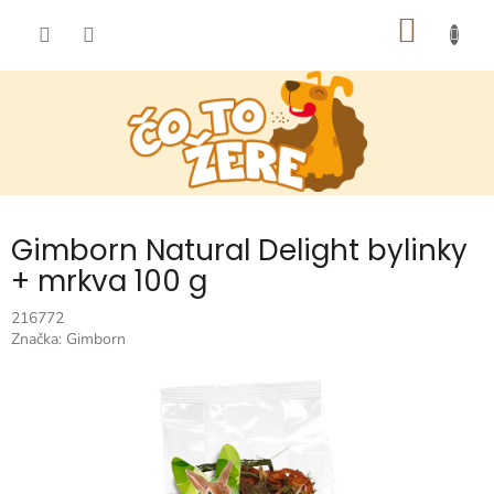
Prejsť
NÁKU
na
obsah
KOŠÍK
Gimborn Natural Delight bylinky
+ mrkva 100 g
216772
Značka:
Gimborn