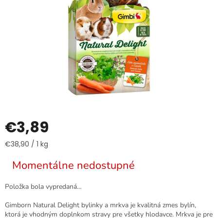
€3,89
Jednotková
€38,90 / 1 kg
cena:
Momentálne nedostupné
Položka bola vypredaná…
Gimborn Natural Delight bylinky a mrkva je kvalitná zmes bylín,
ktorá je vhodným doplnkom stravy pre všetky hlodavce. Mrkva je pre