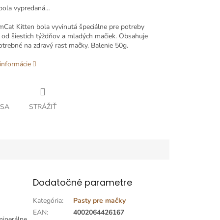
bola vypredaná…
mCat Kitten bola vyvinutá špeciálne pre potreby
 od šiestich týždňov a mladých mačiek.
Obsahuje
otrebné na zdravý rast mačky.
Balenie 50g.
informácie
 SA
STRÁŽIŤ
Dodatočné parametre
Kategória
:
Pasty pre mačky
EAN
:
4002064426167
minerálne