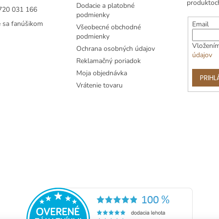
produktoc
Dodacie a platobné
720 031 166
podmienky
e sa fanúšikom
Email
Všeobecné obchodné
podmienky
Vložením
Ochrana osobných údajov
údajov
Reklamačný poriadok
Moja objednávka
PRIHL
Vrátenie tovaru