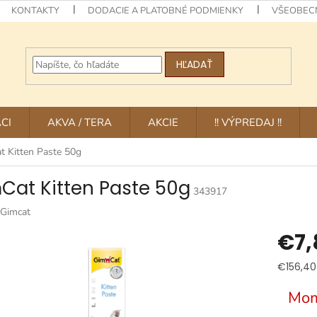
KONTAKTY
DODACIE A PLATOBNÉ PODMIENKY
VŠEOBEC
HĽADAŤ
CI
AKVA / TERA
AKCIE
!! VÝPREDAJ !!
t Kitten Paste 50g
Cat Kitten Paste 50g
343917
Gimcat
€7,
Jednotk
€156,40 
cena:
Mom