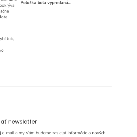
Položka bola vypredaná…
 pokrýva
začne
lote.
ybí tuk,
vo
ať newsletter
j e-mail a my Vám budeme zasielať informácie o nových