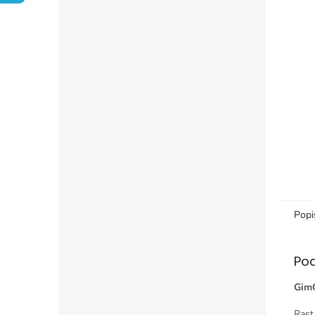
Popi
Po
GimC
Rast