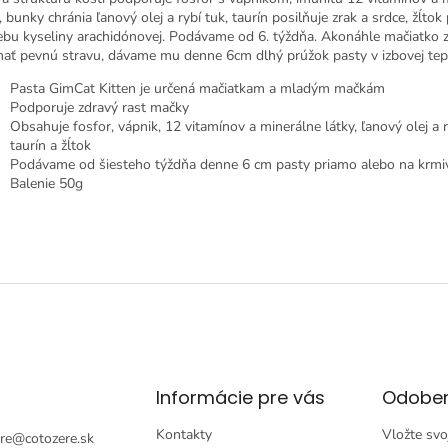
, bunky chránia ľanový olej a rybí tuk, taurín posilňuje zrak a srdce, žĺtok
ebu kyseliny arachidónovej.
Podávame od 6. týždňa.
Akonáhle mačiatko 
ímať pevnú stravu, dávame mu denne 6cm dlhý prúžok pasty v izbovej tep
Pasta GimCat Kitten je určená mačiatkam a mladým mačkám
Podporuje zdravý rast mačky
Obsahuje fosfor, vápnik, 12 vitamínov a minerálne látky, ľanový olej a r
taurín a žĺtok
Podávame od šiesteho týždňa denne 6 cm pasty priamo alebo na krmi
Balenie 50g
Informácie pre vás
Odober
Kontakty
Vložte svo
re
@
cotozere.sk