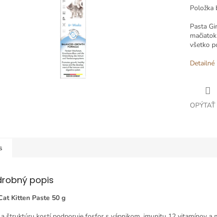
Položka 
Pasta Gi
mačiatok
všetko p
Detailné 
OPÝTAŤ
s
drobný popis
at Kitten Paste 50 g
 a štruktúru kostí podporuje fosfor s vápnikom, imunitu 12 vitamínov a 