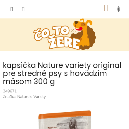
Prejsť
NÁKU
na
obsah
KOŠÍK
kapsička Nature variety original
pre stredné psy s hovädzím
mäsom 300 g
349671
Značka:
Nature's Variety