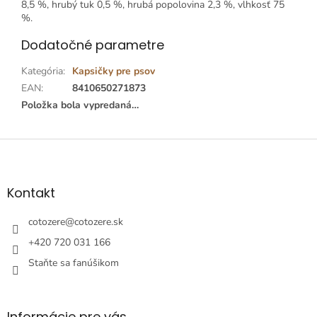
8,5 %, hrubý tuk 0,5 %, hrubá popolovina 2,3 %, vlhkosť 75
%.
Dodatočné parametre
Kategória
:
Kapsičky pre psov
EAN
:
8410650271873
Položka bola vypredaná…
Z
á
p
ä
Kontakt
t
i
cotozere
@
cotozere.sk
e
+420 720 031 166
Staňte sa fanúšikom
Informácie pre vás