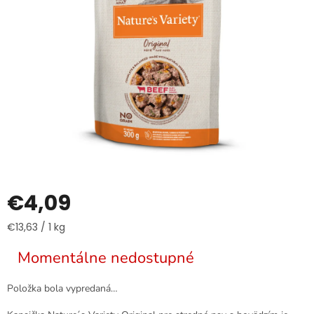
€4,09
Jednotková
€13,63 / 1 kg
cena:
Momentálne nedostupné
Položka bola vypredaná…