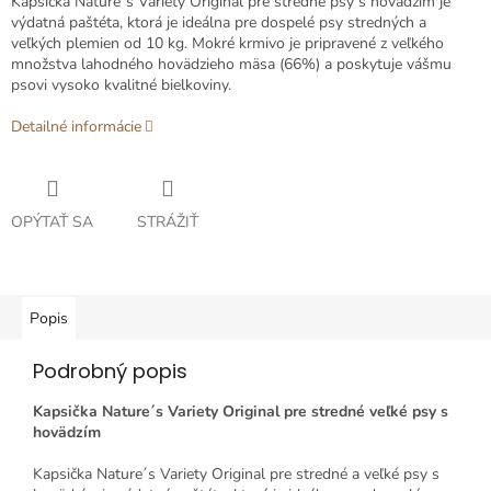
Kapsička Nature´s Variety Original pre stredné psy s hovädzím je
výdatná paštéta, ktorá je ideálna pre dospelé psy stredných a
veľkých plemien od 10 kg. Mokré krmivo je pripravené z veľkého
množstva lahodného hovädzieho mäsa (66%) a poskytuje vášmu
psovi vysoko kvalitné bielkoviny.
Detailné informácie
OPÝTAŤ SA
STRÁŽIŤ
Popis
Podrobný popis
Kapsička Nature´s Variety Original pre stredné veľké psy s
hovädzím
Kapsička Nature´s Variety Original pre stredné a veľké psy s