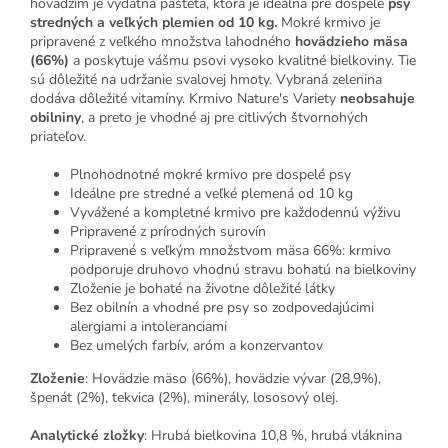
hovädzím je výdatná paštéta, ktorá je ideálna pre dospelé
psy
stredných a veľkých plemien od 10 kg.
Mokré krmivo je
pripravené z veľkého množstva lahodného
hovädzieho mäsa
(66%)
a poskytuje vášmu psovi vysoko kvalitné bielkoviny. Tie
sú dôležité na udržanie svalovej hmoty. Vybraná zelenina
dodáva dôležité vitamíny. Krmivo Nature's Variety
neobsahuje
obilniny
, a preto je vhodné aj pre citlivých štvornohých
priateľov.
Plnohodnotné mokré krmivo pre dospelé psy
Ideálne pre stredné a veľké plemená od 10 kg
Vyvážené a kompletné krmivo pre každodennú výživu
Pripravené z prírodných surovín
Pripravené s veľkým množstvom mäsa 66%: krmivo
podporuje druhovo vhodnú stravu bohatú na bielkoviny
Zloženie je bohaté na životne dôležité látky
Bez obilnín a vhodné pre psy so zodpovedajúcimi
alergiami a intoleranciami
Bez umelých farbív, aróm a konzervantov
Zloženie
: Hovädzie mäso (66%), hovädzie vývar (28,9%),
špenát (2%), tekvica (2%), minerály, lososový olej.
Analytické zložky
: Hrubá bielkovina 10,8 %, hrubá vláknina