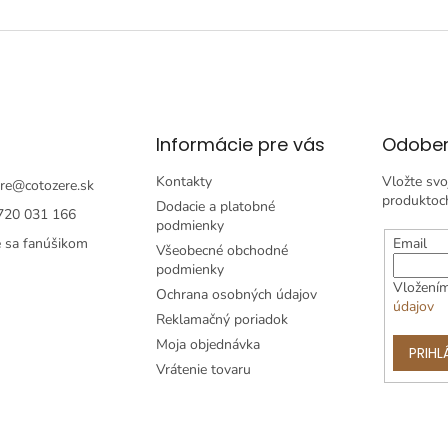
Informácie pre vás
Odober
Kontakty
Vložte svo
re
@
cotozere.sk
produktoc
Dodacie a platobné
720 031 166
podmienky
e sa fanúšikom
Email
Všeobecné obchodné
podmienky
Vložením
Ochrana osobných údajov
údajov
Reklamačný poriadok
Moja objednávka
PRIHL
Vrátenie tovaru