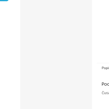
Popi
Po
Čist