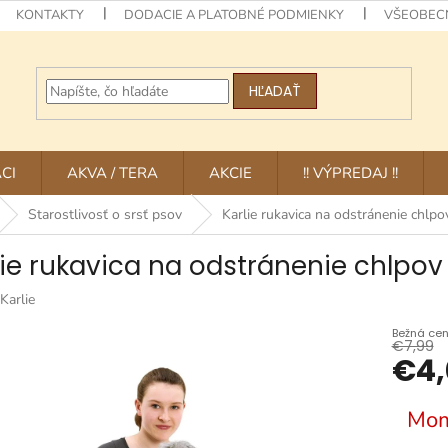
KONTAKTY
DODACIE A PLATOBNÉ PODMIENKY
VŠEOBEC
HĽADAŤ
CI
AKVA / TERA
AKCIE
!! VÝPREDAJ !!
Starostlivosť o srsť psov
Karlie rukavica na odstránenie chlpo
lie rukavica na odstránenie chlpov 
Karlie
€7,99
€4,
Jednotk
Mom
cena: