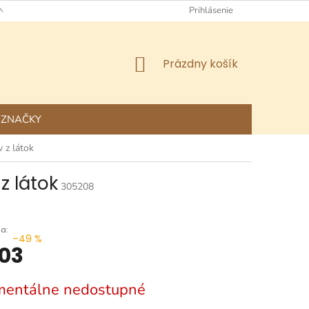
NÉ OBCHODNÉ PODMIENKY
OCHRANA OSOBNÝCH ÚDAJOV
Prihlásenie
NÁKUPNÝ
Prázdny košík
KOŠÍK
ZNAČKY
v z látok
z látok
305208
–49 %
03
ová
entálne nedostupné