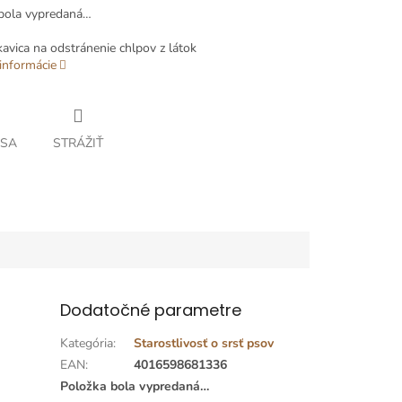
bola vypredaná…
kavica na odstránenie chlpov z látok
informácie
 SA
STRÁŽIŤ
Dodatočné parametre
Kategória
:
Starostlivosť o srsť psov
EAN
:
4016598681336
Položka bola vypredaná…