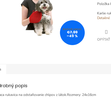
Položka 
Karlie ru
Detailné 
€7,99
–49 %
OPÝTAŤ
s
drobný popis
iaca rukavica na odstaňovanie chlpov z látok.Rozmery: 24x16cm