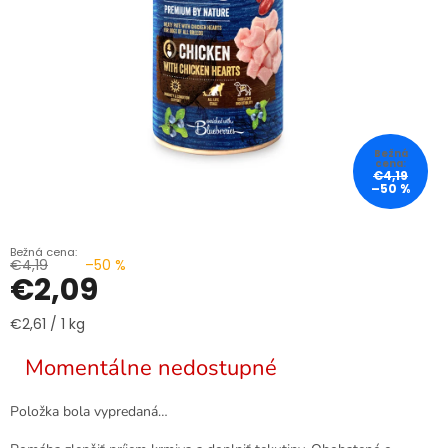
€4,19
–50 %
€4,19
–50 %
€2,09
Jednotková
€2,61 / 1 kg
cena:
Momentálne nedostupné
Položka bola vypredaná…