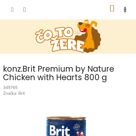
Prejsť
NÁKU
na
obsah
KOŠÍK
konz.Brit Premium by Nature
Chicken with Hearts 800 g
349765
Značka:
Brit