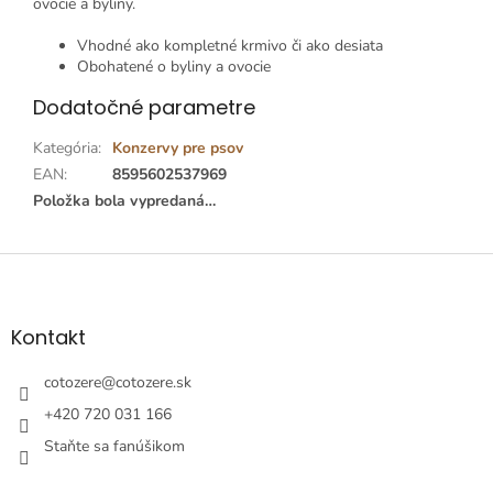
ovocie a byliny.
Vhodné ako kompletné krmivo či ako desiata
Obohatené o byliny a ovocie
Dodatočné parametre
Kategória
:
Konzervy pre psov
EAN
:
8595602537969
Položka bola vypredaná…
Z
á
p
ä
Kontakt
t
i
cotozere
@
cotozere.sk
e
+420 720 031 166
Staňte sa fanúšikom