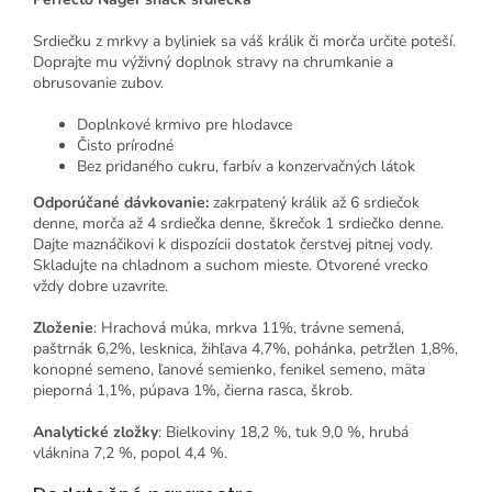
Srdiečku z mrkvy a byliniek sa váš králik či morča určite poteší.
Doprajte mu výživný doplnok stravy na chrumkanie a
obrusovanie zubov.
Doplnkové krmivo pre hlodavce
Čisto prírodné
Bez pridaného cukru, farbív a konzervačných látok
Odporúčané dávkovanie:
zakrpatený králik až 6 srdiečok
denne, morča až 4 srdiečka denne, škrečok 1 srdiečko denne.
Dajte maznáčikovi k dispozícii dostatok čerstvej pitnej vody.
Skladujte na chladnom a suchom mieste.
Otvorené vrecko
vždy dobre uzavrite.
Zloženie
: Hrachová múka, mrkva 11%, trávne semená,
paštrnák 6,2%, lesknica, žihľava 4,7%, pohánka, petržlen 1,8%,
konopné semeno, ľanové semienko, fenikel semeno, mäta
pieporná 1,1%,
púpava 1%, čierna rasca, škrob.
Analytické zložky
: Bielkoviny 18,2 %, tuk 9,0 %, hrubá
vláknina 7,2 %, popol 4,4 %.