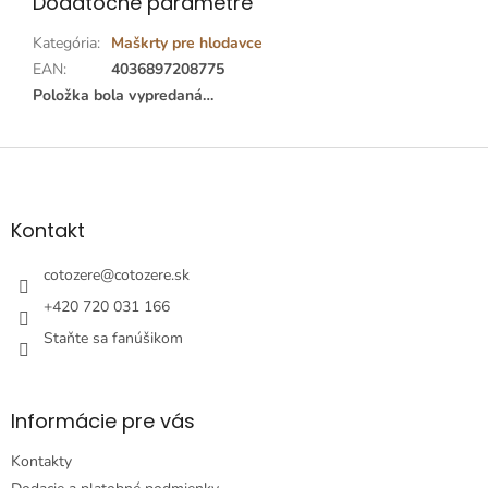
Dodatočné parametre
Kategória
:
Maškrty pre hlodavce
EAN
:
4036897208775
Položka bola vypredaná…
Z
á
p
ä
Kontakt
t
i
cotozere
@
cotozere.sk
e
+420 720 031 166
Staňte sa fanúšikom
Informácie pre vás
Kontakty