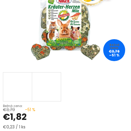
€3,79
–51 %
€3,79
–51 %
€1,82
Jednotková
€0,23 / 1 ks