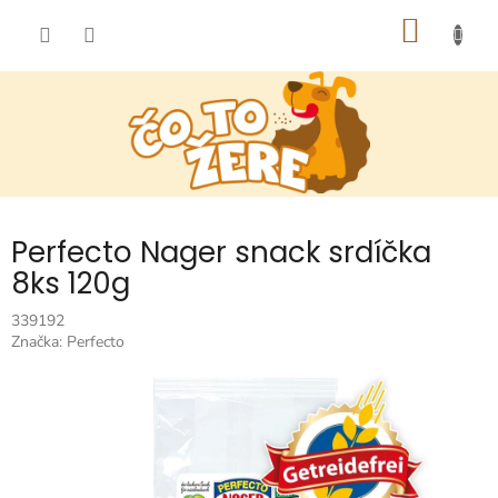
Prejsť
NÁKU
na
obsah
KOŠÍK
Perfecto Nager snack srdíčka
8ks 120g
339192
Značka:
Perfecto