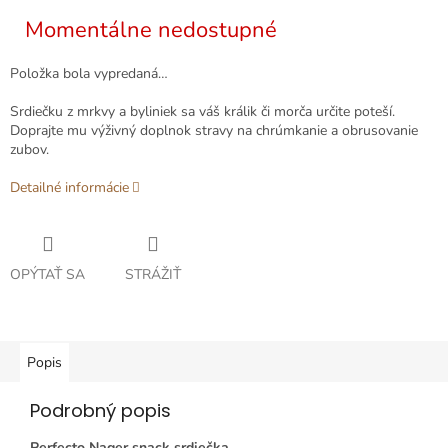
cena:
Momentálne nedostupné
Položka bola vypredaná…
Srdiečku z mrkvy a byliniek sa váš králik či morča určite poteší.
Doprajte mu výživný doplnok stravy na chrúmkanie a obrusovanie
zubov.
Detailné informácie
OPÝTAŤ SA
STRÁŽIŤ
Popis
Podrobný popis
Perfecto Nager snack srdiečka