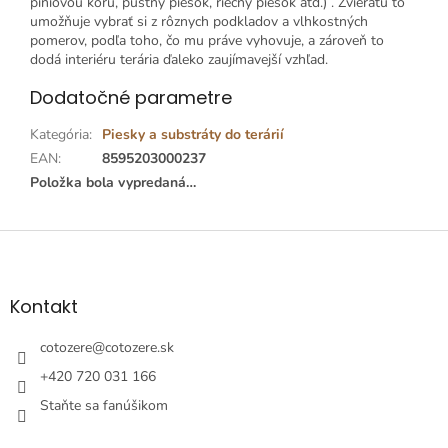
píniovou kôru, púštny piesok, riečny piesok atď.) . Zvieraťu to
umožňuje vybrať si z rôznych podkladov a vlhkostných
pomerov, podľa toho, čo mu práve vyhovuje, a zároveň to
dodá interiéru terária ďaleko zaujímavejší vzhľad.
Dodatočné parametre
Kategória
:
Piesky a substráty do terárií
EAN
:
8595203000237
Položka bola vypredaná…
Z
á
p
ä
Kontakt
t
i
cotozere
@
cotozere.sk
e
+420 720 031 166
Staňte sa fanúšikom