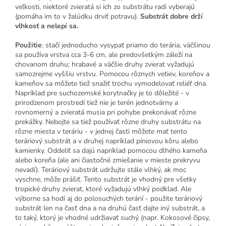
veľkosti, niektoré zvieratá si ich zo substrátu radi vyberajú
(pomáha im to v žalúdku drviť potravu).
Substrát dobre drží
vlhkosť a nelepí sa.
Použitie
: stačí jednoducho vysypať priamo do terária, väčšinou
sa používa vrstva cca 3-6 cm, ale predovšetkým záleží na
chovanom druhu; hrabavé a väčšie druhy zvierat vyžadujú
samozrejme vyššiu vrstvu. Pomocou rôznych vetiev, koreňov a
kameňov sa môžete tiež snažiť trochu vymodelovať reliéf dna.
Napríklad pre suchozemské korytnačky je to dôležité - v
prirodzenom prostredí tiež nie je terén jednotvárny a
rovnomerný a zvieratá musia pri pohybe prekonávať rôzne
prekážky. Nebojte sa tiež používať rôzne druhy substrátu na
rôzne miesta v teráriu - v jednej časti môžete mať tento
teráriový substrát a v druhej napríklad píniovou kôru alebo
kamienky. Oddeliť sa dajú napríklad pomocou dlhého kameňa
alebo koreňa (ale ani čiastočné zmiešanie v mieste prekryvu
nevadí). Teráriový substrát udržujte stále vlhký, ak moc
vyschne, môže prášiť. Tento substrát je vhodný pre všetky
tropické druhy zvierat, ktoré vyžadujú vlhký podklad. Ale
výborne sa hodí aj do polosuchých terárií - použite teráriový
substrát len ​​na časť dna a na druhú časť dajte iný substrát, a
to taký, ktorý je vhodné udržiavať suchý (napr. Kokosové čipsy,