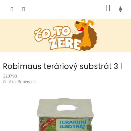
Prejsť
NÁKU
na
obsah
KOŠÍK
Robimaus teráriový substrát 3 l
223798
Značka:
Robimaus