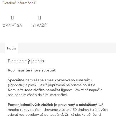
Detailné informácie
OPÝTAŤ SA
STRÁŽIŤ
Popis
Podrobný popis
Robimaus teráriový substrát
Špeciálne namiešaná zmes kokosového substrátu
(lignocelu) a piesku je už pripravená na priame použitie.
Nemusíte teda zložito namáčať
lignocel, čakať až napučí a
následne miešať s ďalšími materiálmi.
Pomer jednotlivých zložiek je preverený a odskúšaný
. Už
mnoho rokov na ňom chováme viac ako 60 druhov teráriových
zvierat (od pavúkov až po leguány). Zrnká piesku sú rôznej