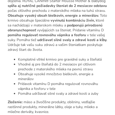
dojčenia. ROYAL CANIN® Starter Mousse Mother & Babydog
spĺňa aj nutričné požiadavky šteniat do 2 mesiacov odstavu
počas citlivého prechodu z materského mlieka na tuhú stravu.
Obsahuje vysoký obsah bielkovín, energie a minerálov.
Toto
krmivo obsahuje špeciálne
vyvinutú kombináciu živín,
ktoré
sa nachádzajú v materskom mlieku a
podporujú prirodzenú
obranyschopnosť
vyvíjajúcich sa šteniat. Pridanie vitamínu D
pomáha regulovať rovnováhu vápnika a fosforu
v tele vašej
suky. Pomáha tiež
udržiavať silné svaly a zdravé kosti a kĺby.
Udržuje tak vašu suku zdravú a vašim šteniatkam poskytuje
zdravý štart do života.
Kompletné vlhké krmivo pre gravidné suky a šteňatá
Vhodné aj pre šteňatá do 2 mesiacov pri citlivom
prechode z materského mlieka na pevnú stravu
Obsahuje vysoké množstvo bielkovín, energie a
minerálov
Prídavok vitamínu D pomáha regulovať rovnováhu
vápnika a fosforu v tele
Pomáha udržiavať silné svaly a zdravé kosti a zuby
Zloženie:
mäso a živočíšne produkty, obilniny, vedľajšie
rastlinné produkty, minerálne látky, oleje a tuky, mlieko a
mliečne deriváty, kvasnice.