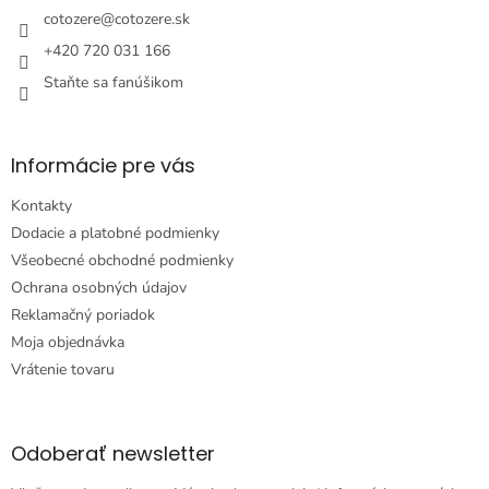
i
cotozere
@
cotozere.sk
e
+420 720 031 166
Staňte sa fanúšikom
Informácie pre vás
Kontakty
Dodacie a platobné podmienky
Všeobecné obchodné podmienky
Ochrana osobných údajov
Reklamačný poriadok
Moja objednávka
Vrátenie tovaru
Odoberať newsletter