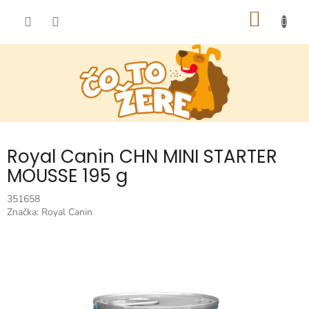
Prejsť
NÁKU
na
obsah
KOŠÍK
Royal Canin CHN MINI STARTER
MOUSSE 195 g
351658
Značka:
Royal Canin