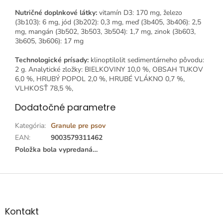
Nutričné doplnkové látky:
vitamín D3: 170 mg, železo
(3b103): 6 mg, jód (3b202): 0,3 mg, meď (3b405, 3b406): 2,5
mg, mangán (3b502, 3b503, 3b504): 1,7 mg, zinok (3b603,
3b605, 3b606): 17 mg
Technologické prísady:
klinoptilolit sedimentárneho pôvodu:
2 g. Analytické zložky: BIELKOVINY 10,0 %, OBSAH TUKOV
6,0 %, HRUBÝ POPOL 2,0 %, HRUBÉ VLÁKNO 0,7 %,
VLHKOSŤ 78,5 %,
Dodatočné parametre
Kategória
:
Granule pre psov
EAN
:
9003579311462
Položka bola vypredaná…
Z
á
p
ä
Kontakt
t