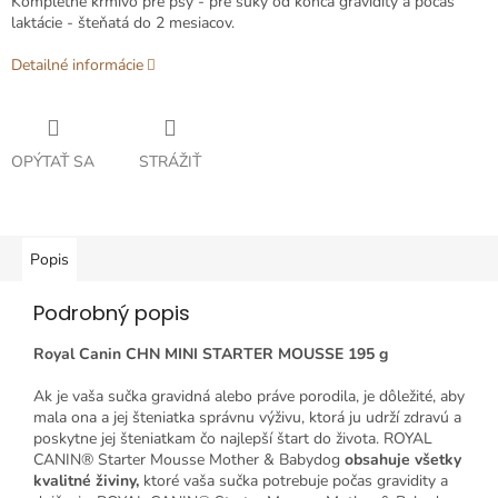
Kompletné krmivo pre psy - pre suky od konca gravidity a počas
laktácie - šteňatá do 2 mesiacov.
Detailné informácie
OPÝTAŤ SA
STRÁŽIŤ
Popis
Podrobný popis
Royal Canin CHN MINI STARTER MOUSSE 195 g
Ak je vaša sučka gravidná alebo práve porodila, je dôležité, aby
mala ona a jej šteniatka správnu výživu, ktorá ju udrží zdravú a
poskytne jej šteniatkam čo najlepší štart do života. ROYAL
CANIN® Starter Mousse Mother & Babydog
obsahuje všetky
kvalitné živiny,
ktoré vaša sučka potrebuje počas gravidity a