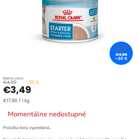
€4,99
–30 %
€4,99
–30 %
€3,49
Jednotková
€17,90 / 1 kg
cena:
Momentálne nedostupné
Položka bola vypredaná…