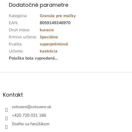
Dodatočné parametre
Kategória
:
Granule pre mačky
EAN
:
8059149246970
Druh mäsa
:
kuracie
Krmivo určenie
:
špeciálne
Kvalita
:
superprémiové
Určenie
:
kastrácia
Položka bola vypredaná…
Z
á
p
ä
Kontakt
t
i
cotozere
@
cotozere.sk
e
+420 720 031 166
Staňte sa fanúšikom