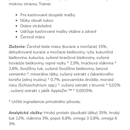
mokrou stravou Trainer.
Pre kastrované dospelé mačky
Nízky obsah tukov
Dobre stráviteľné
Udržuje kastrované mačky vitálne a zdravé
Čerstvé mäso
Zloženie:
Čerstvé biele mäso (kuracie a morčacie) 15%,
dehydrované kuracie a morčacie bielkoviny, ryža, kukuričná
bielkovina, kukurica, sušené bravčové bielkoviny, sušené
hovädzie bielkoviny, repné rezky * 2,9%, hrachová vláknina *
2,8%, živočíšny tuk, sušené živočíšne bielkoviny, ľanové
semienko *, minerálne látky, sušený extrakt z čakankového
koreňa (zdroj inulínu) * 0,7%, pivovarnícke droždie, morské
riasy (Schizochytrium spp.) *, sušený extrakt z brusníc * 0,02%
, sušený extrakt z jabĺk AppleZin ™ * 0,0025%.
* Určité ingrediencie prírodného pôvodu.
Analytické zložky:
Hrubý proteín (dusíkaté látky) 35%, hrubý
tuk 12%, vláknina 3%, popol 6,8%, omega 3 0,8%, omega 6
3%.