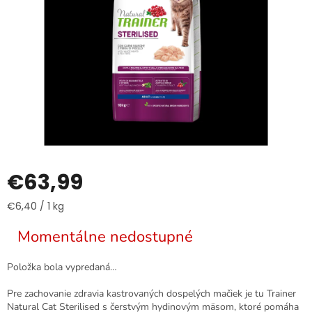
€63,99
Jednotková
€6,40 / 1 kg
cena:
Momentálne nedostupné
Položka bola vypredaná…
Pre zachovanie zdravia kastrovaných dospelých mačiek je tu Trainer
Natural Cat Sterilised s čerstvým hydinovým mäsom, ktoré pomáha