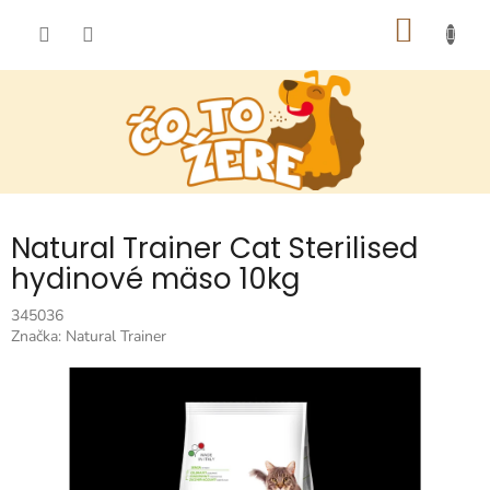
Prejsť
NÁKU
na
obsah
KOŠÍK
Natural Trainer Cat Sterilised
hydinové mäso 10kg
345036
Značka:
Natural Trainer