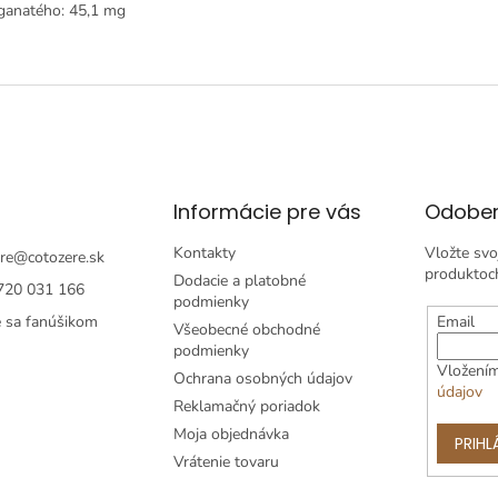
anatého: 45,1 mg
Informácie pre vás
Odober
Kontakty
Vložte svo
re
@
cotozere.sk
produktoc
Dodacie a platobné
720 031 166
podmienky
e sa fanúšikom
Email
Všeobecné obchodné
podmienky
Vložením
Ochrana osobných údajov
údajov
Reklamačný poriadok
Moja objednávka
PRIHL
Vrátenie tovaru