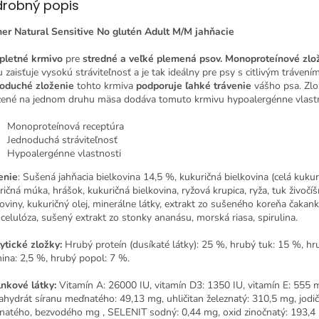
drobný popis
ner Natural Sensitive No glutén Adult M/M jahňacie
letné krmivo
pre
stredné a veľké plemená psov. Monoproteínové zlo
 zaisťuje vysokú stráviteľnosť a je tak ideálny pre psy s citlivým trávením
oduché zloženie
tohto krmiva
podporuje ľahké trávenie
vášho psa. Zlo
žené na jednom druhu mäsa dodáva tomuto krmivu hypoalergénne vlastn
Monoproteínová receptúra
Jednoduchá stráviteľnosť
Hypoalergénne vlastnosti
enie
: Sušená jahňacia bielkovina 14,5 %, kukuričná bielkovina (celá kukur
ričná múka, hrášok, kukuričná bielkovina, ryžová krupica, ryža, tuk živočí
koviny, kukuričný olej, minerálne látky, extrakt zo sušeného koreňa čakank
ocelulóza, sušený extrakt zo stonky ananásu, morská riasa, spirulina.
ytické zložky:
Hrubý proteín (dusíkaté látky): 25 %, hrubý tuk: 15 %, hr
nina: 2,5 %, hrubý popol: 7 %.
nkové látky:
Vitamín A: 26000 IU, vitamín D3: 1350 IU, vitamín E: 555 
ahydrát síranu meďnatého: 49,13 mg, uhličitan železnatý: 310,5 mg, jodi
natého, bezvodého mg , SELENIT sodný: 0,44 mg, oxid zinočnatý: 193,4