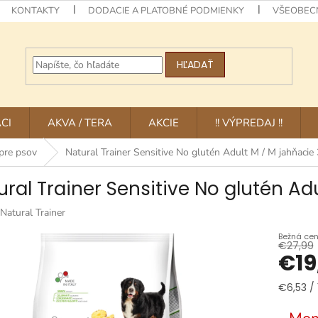
KONTAKTY
DODACIE A PLATOBNÉ PODMIENKY
VŠEOBEC
HĽADAŤ
CI
AKVA / TERA
AKCIE
!! VÝPREDAJ !!
pre psov
Natural Trainer Sensitive No glutén Adult M / M jahňacie
ural Trainer Sensitive No glutén Ad
Natural Trainer
€27,99
€19
Jednotk
€6,53 / 
cena: