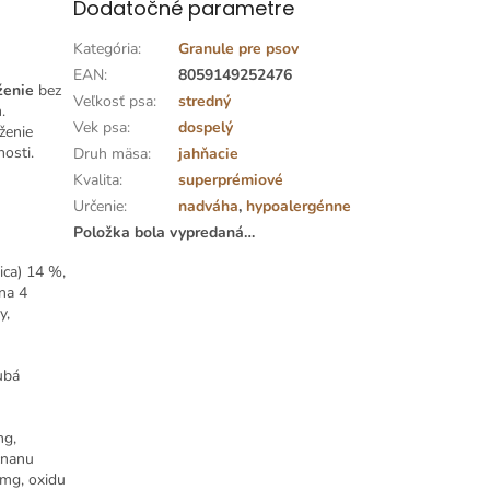
Dodatočné parametre
Kategória
:
Granule pre psov
EAN
:
8059149252476
ženie
bez
Veľkosť psa
:
stredný
.
Vek psa
:
dospelý
ženie
osti.
Druh mäsa
:
jahňacie
Kvalita
:
superprémiové
Určenie
:
nadváha
,
hypoalergénne
Položka bola vypredaná…
ica) 14 %,
šna 4
y,
ubá
mg,
čnanu
 mg, oxidu