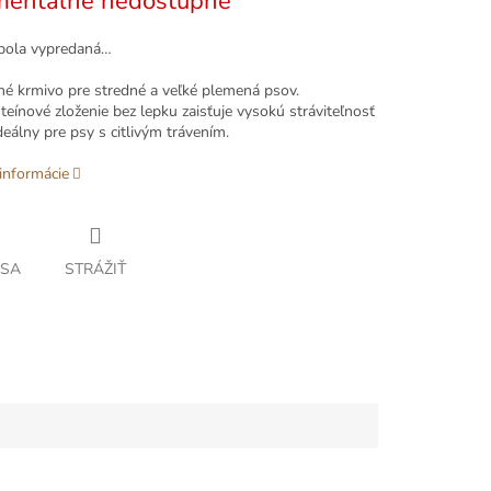
entálne nedostupné
bola vypredaná…
é krmivo pre stredné a veľké plemená psov.
eínové zloženie bez lepku zaisťuje vysokú stráviteľnosť
ideálny pre psy s citlivým trávením.
informácie
 SA
STRÁŽIŤ