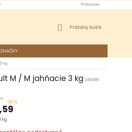
NÉ OBCHODNÉ PODMIENKY
OCHRANA OSOBNÝCH ÚDAJOV
Prihlásenie
NÁKUPNÝ
Prázdny košík
KOŠÍK
ZNAČKY
 3 kg
ult M / M jahňacie 3 kg
345499
–30 %
,59
ová
1 kg