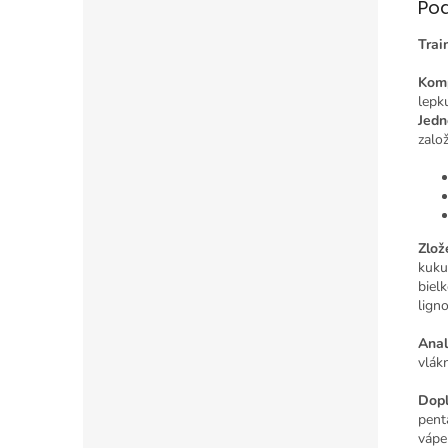
Po
Trai
Komp
lepku
Jedn
zalo
Zlož
kuku
biel
lign
Anal
vlák
Dopl
pent
vápe