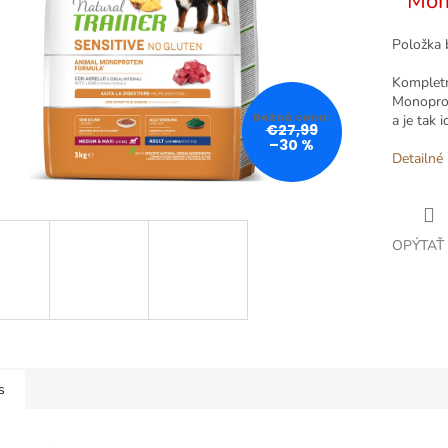
Mom
Položka 
Kompletn
Monoprot
a je tak 
€27,99
–30 %
Detailné 
OPÝTAŤ
s