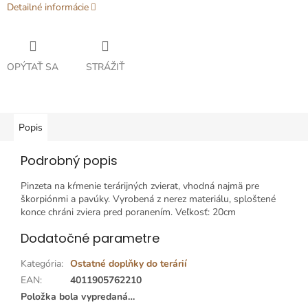
Detailné informácie
OPÝTAŤ SA
STRÁŽIŤ
Popis
Podrobný popis
Pinzeta na kŕmenie terárijných zvierat, vhodná najmä pre
škorpiónmi a pavúky. Vyrobená z nerez materiálu, sploštené
konce chráni zviera pred poranením. Veľkosť: 20cm
Dodatočné parametre
Kategória
:
Ostatné doplňky do terárií
EAN
:
4011905762210
Položka bola vypredaná…