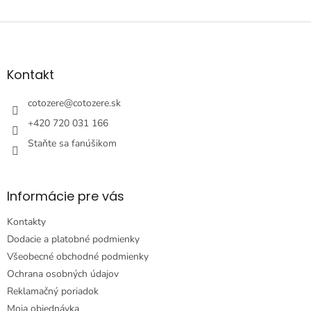
Z
á
p
ä
Kontakt
t
i
cotozere
@
cotozere.sk
e
+420 720 031 166
Staňte sa fanúšikom
Informácie pre vás
Kontakty
Dodacie a platobné podmienky
Všeobecné obchodné podmienky
Ochrana osobných údajov
Reklamačný poriadok
Moja objednávka