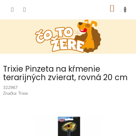
Prejsť
NÁKU
na
obsah
KOŠÍK
Trixie Pinzeta na kŕmenie
terarijných zvierat, rovná 20 cm
322967
Značka:
Trixie