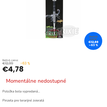
€12,99
–63 %
€12,99
–63 %
€4,78
Jednotková
Momentálne nedostupné
cena:
Položka bola vypredaná…
Pinzeta pre terarijné zvieratá