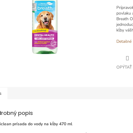
Prípravo
povlaku 
Breath
O
jednodu
kĺby
váš
Detailné 
OPÝTAŤ
s
drobný popis
iclean prísada do vody na kĺby 470 ml