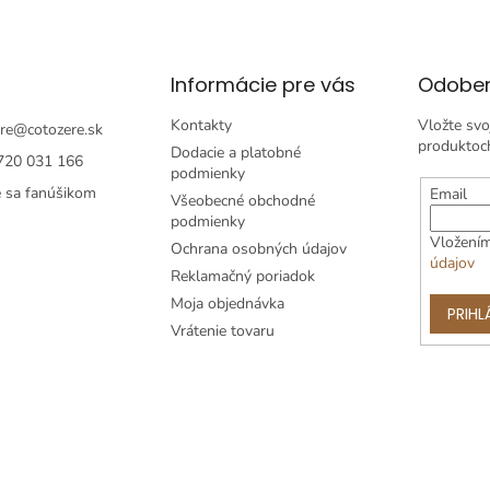
Informácie pre vás
Odober
Kontakty
Vložte svo
re
@
cotozere.sk
produktoc
Dodacie a platobné
720 031 166
podmienky
e sa fanúšikom
Email
Všeobecné obchodné
podmienky
Vložením
Ochrana osobných údajov
údajov
Reklamačný poriadok
Moja objednávka
PRIHL
Vrátenie tovaru