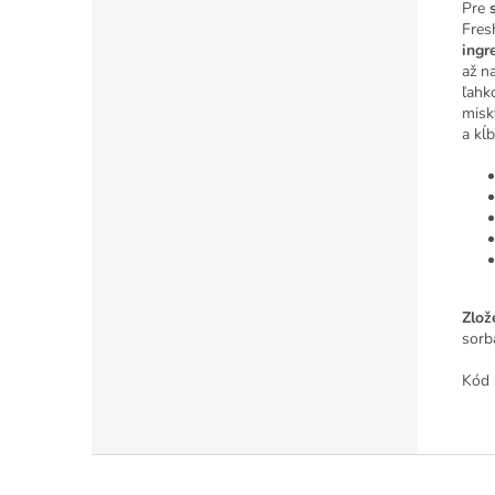
Pre
Fres
ingr
až n
ľahk
misk
a kĺ
Zlož
sorb
Kód 
Z
á