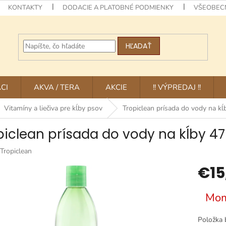
KONTAKTY
DODACIE A PLATOBNÉ PODMIENKY
VŠEOBEC
HĽADAŤ
CI
AKVA / TERA
AKCIE
!! VÝPREDAJ !!
Vitamíny a liečiva pre kĺby psov
Tropiclean prísada do vody na k
piclean prísada do vody na kĺby 4
Tropiclean
€15
Jednotk
Mom
cena:
Položka 