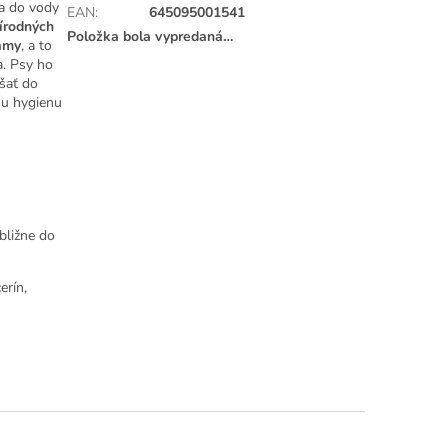
da do vody
EAN
:
645095001541
rírodných
Položka bola vypredaná…
lamy
, a to
a. Psy ho
ešať do
tnu hygienu
bližne do
erín,