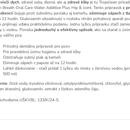
svieži dych
, zdravé zuby, ďasná, ale aj
zdravé kĺby
je tu Tropiclean prísa
h Breath Oral Care Water Additive Plus Hip & Joint. Tento prípravok
z p
ediencií
bojuje proti zubnému povlaku aj kameňu,
eliminuje zápach z t
a 12 hodín. Glukozamín obsiahnutý v roztoku chráni pohybový aparát ps
o prijímajú vďaka praktickému podaniu. Jednu lyžicu prípravku stačí zami
y s vodou. Ponúka
jednoduchý a efektívny spôsob
, ako sa starať o ús
by vášho psa.
Prírodný dentálny prípravok pre psov
Pre pravidelnú ústnu hygienu a zdravé kĺby
Odstraňuje zubný plak aj kameň
Eliminuje zápach z papule až na 12 hodín
Ľahké dávkovanie - stačí pridať 1 lyžicu do misky s čerstvou vodou (pri
500 ml)
enie
: čistá voda, kyselina citrónová, cetylpyridíniumchlorid, chlorofyl, glyc
an draselný, glukozamín, extrakt z lístkov zeleného čaju.
schválenia UŠKVBL:
133/K/24-S.