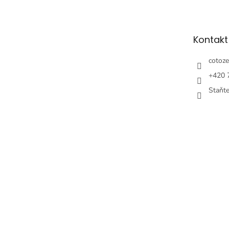
p
ä
t
Kontakt
i
e
cotoze
+420 
Staňt