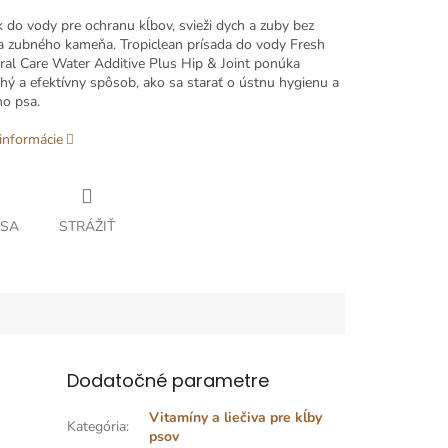
k
do vody
pre
ochranu kĺbov
,
svieži
dych
a
zuby bez
a
zubného
kameňa
.
Tropiclean
prísada
do vody
Fresh
ral
Care
Water
Additive
Plus
Hip
&
Joint
ponúka
chý
a
efektívny spôsob
,
ako sa starať
o
ústnu
hygienu
a
ho psa
.
informácie
 SA
STRÁŽIŤ
Dodatočné parametre
Vitamíny a liečiva pre kĺby
Kategória
:
psov