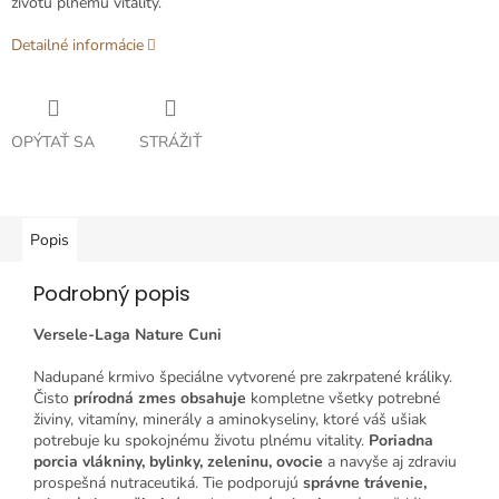
životu plnému vitality.
Detailné informácie
OPÝTAŤ SA
STRÁŽIŤ
Popis
Podrobný popis
Versele-Laga Nature Cuni
Nadupané krmivo špeciálne vytvorené pre zakrpatené králiky.
Čisto
prírodná zmes obsahuje
kompletne všetky potrebné
živiny, vitamíny, minerály a aminokyseliny, ktoré váš ušiak
potrebuje ku spokojnému životu plnému vitality.
Poriadna
porcia vlákniny, bylinky, zeleninu, ovocie
a navyše aj zdraviu
prospešná nutraceutiká. Tie podporujú
správne trávenie,