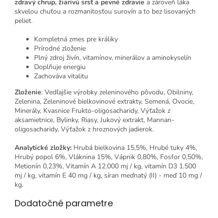
zdravý chrup, žiarivú srsť a pevné zdravie
a zároveň láka
skvelou chuťou a rozmanitosťou surovín a to bez lisovaných
peliet.
Kompletná zmes pre králiky
Prírodné zloženie
Plný zdroj živín, vitamínov, minerálov a aminokyselín
Doplňuje energiu
Zachováva vitalitu
Zloženie
: Vedľajšie výrobky zeleninového pôvodu, Obilniny,
Zelenina, Zeleninové bielkovinové extrakty, Semená, Ovocie,
Minerály, Kvasnice Frukto-oligosacharidy, Výťažok z
aksamietnice, Bylinky, Riasy, Jukový extrakt, Mannan-
oligosacharidy, Výťažok z hroznových jadierok.
Analytické zložky:
Hrubá bielkovina 15,5%, Hrubé tuky 4%,
Hrubý popol 6%, Vláknina 15%, Vápnik 0,80%, Fosfor 0,50%,
Metionín 0,23%, Vitamín A 12.000 mj / kg, vitamín D3 1.500
mj / kg, vitamín E 40 mg / kg, síran meďnatý (II) - meď 10 mg /
kg.
Dodatočné parametre