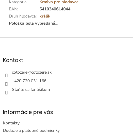
Kategória
:
Krmivo pre hlodavce
EAN
:
5410340614044
Druh hlodavca
:
králik
Položka bola vypredaná…
Z
á
p
ä
Kontakt
t
i
cotozere
@
cotozere.sk
e
+420 720 031 166
Staňte sa fanúšikom
Informácie pre vás
Kontakty
Dodacie a platobné podmienky