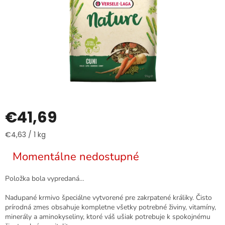
€41,69
Jednotková
€4,63 / 1 kg
cena:
Momentálne nedostupné
Položka bola vypredaná…
Nadupané krmivo špeciálne vytvorené pre zakrpatené králiky. Čisto
prírodná zmes obsahuje kompletne všetky potrebné živiny, vitamíny,
minerály a aminokyseliny, ktoré váš ušiak potrebuje k spokojnému