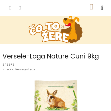
Prejsť
NÁKU
na
obsah
KOŠÍK
Versele-Laga Nature Cuni 9kg
343973
Značka:
Versele-Laga