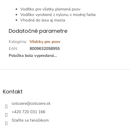
Vodítko pre všetky plemená psov
Vodítko vyrobené z nylonu v modrej farbe
Vhodné do lesa aj mesta
Dodatočné parametre
Kategória
:
Vôdzky pre psov
EAN
:
8009632058955
Položka bola vypredaná…
Z
á
p
ä
Kontakt
t
i
cotozere
@
cotozere.sk
e
+420 720 031 166
Staňte sa fanúšikom