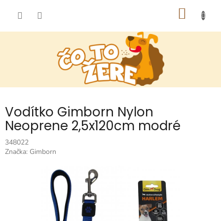
Prejsť
NÁKU
na
obsah
KOŠÍK
Vodítko Gimborn Nylon
Neoprene 2,5x120cm modré
348022
Značka:
Gimborn