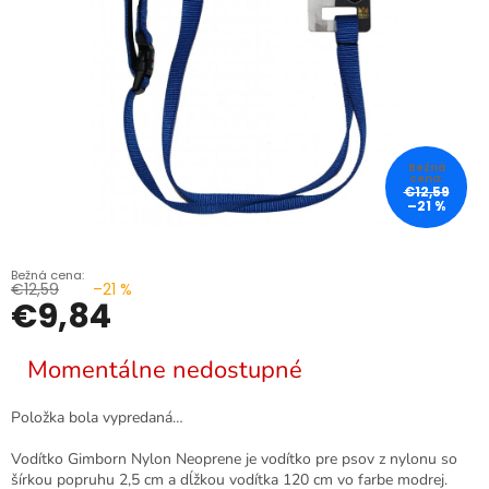
€12,59
–21 %
€12,59
–21 %
€9,84
Jednotková
Momentálne nedostupné
cena:
Položka bola vypredaná…
Vodítko Gimborn Nylon Neoprene je vodítko pre psov z nylonu so
šírkou popruhu 2,5 cm a dĺžkou vodítka 120 cm vo farbe modrej.