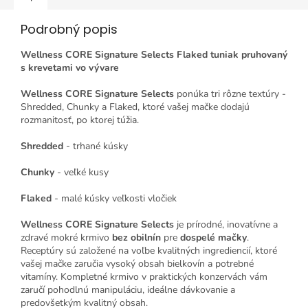
Podrobný popis
Wellness CORE Signature Selects Flaked tuniak pruhovaný
s krevetami vo vývare
Wellness CORE Signature Selects
ponúka tri rôzne textúry -
Shredded, Chunky a Flaked, ktoré vašej mačke dodajú
rozmanitosť, po ktorej túžia.
Shredded
- trhané kúsky
Chunky
- veľké kusy
Flaked
- malé kúsky veľkosti vločiek
Wellness CORE Signature Selects
je prírodné, inovatívne a
zdravé mokré krmivo
bez obilnín
pre
dospelé mačky
.
Receptúry sú založené na voľbe kvalitných ingrediencií, ktoré
vašej mačke zaručia vysoký obsah bielkovín a potrebné
vitamíny. Kompletné krmivo v praktických konzervách vám
zaručí pohodlnú manipuláciu, ideálne dávkovanie a
predovšetkým kvalitný obsah.