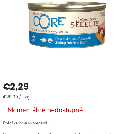
€2,29
Jednotková
€28,99 / 1 kg
cena:
Momentálne nedostupné
Položka bola vypredaná…