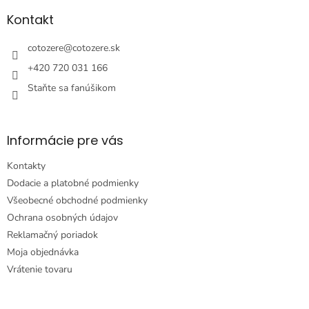
p
ä
Kontakt
t
i
cotozere
@
cotozere.sk
e
+420 720 031 166
Staňte sa fanúšikom
Informácie pre vás
Kontakty
Dodacie a platobné podmienky
Všeobecné obchodné podmienky
Ochrana osobných údajov
Reklamačný poriadok
Moja objednávka
Vrátenie tovaru