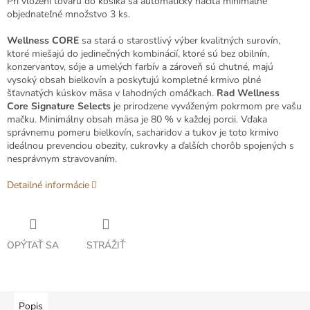
Pri vložení tovaru do košíka sa automaticky načíta minimálne
objednateľné množstvo 3 ks.
Wellness CORE
sa stará o starostlivý výber kvalitných surovín,
ktoré miešajú do jedinečných kombinácií, ktoré sú bez obilnín,
konzervantov, sóje a umelých farbív a zároveň sú chutné, majú
vysoký obsah bielkovín a poskytujú kompletné krmivo plné
šťavnatých kúskov mäsa v lahodných omáčkach.
Rad Wellness
Core Signature Selects
je prirodzene vyváženým pokrmom pre vašu
mačku. Minimálny obsah mäsa je 80 % v každej porcii. Vďaka
správnemu pomeru bielkovín, sacharidov a tukov je toto krmivo
ideálnou prevenciou obezity, cukrovky a ďalších chorôb spojených s
nesprávnym stravovaním.
Detailné informácie
OPÝTAŤ SA
STRÁŽIŤ
Popis