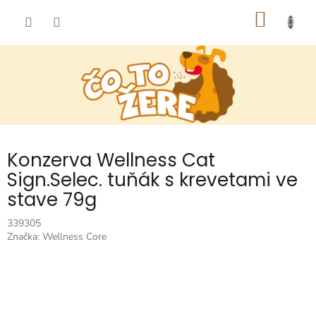
Prejsť
NÁKU
na
obsah
KOŠÍK
Konzerva Wellness Cat
Sign.Selec. tuňák s krevetami ve
stave 79g
339305
Značka:
Wellness Core