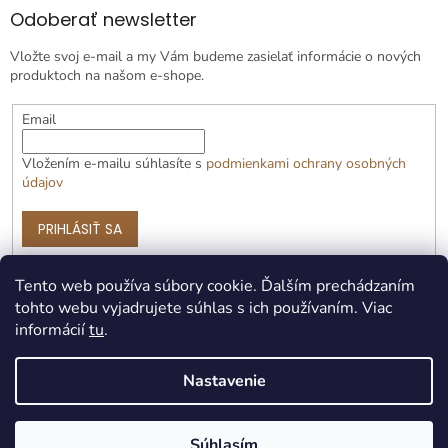
Odoberať newsletter
Vložte svoj e-mail a my Vám budeme zasielať informácie o nových
produktoch na našom e-shope.
Email
Vložením e-mailu súhlasíte s
podmienkami ochrany osobných
údajov
PRIHLÁSIŤ SA
Tento web používa súbory cookie. Ďalším prechádzaním
tohto webu vyjadrujete súhlas s ich používaním. Viac
informácií
tu
.
Nastavenie
Vytvoril Shoptet Premium
Súhlasím
Copyright 2026
Čotožere.sk
. Všetky práva vyhradené.