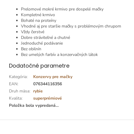
Prelomové mokré krmivo pre dospelé mačky
Kompletné krmivo
Bohaté na proteíny
Vhodné aj pre staršie mačky s problémovým chrupom
Vždy čerstvé
Dobre stráviteľné a chutné
Jednoduché podávanie
Bez obilnín
Bez umelých farbív a konzervačných látok
Dodatočné parametre
Kategória
:
Konzervy pre mačky
EAN
:
076344116356
Druh mäsa
:
rybie
Kvalita
:
superprémiové
Položka bola vypredaná…
Z
á