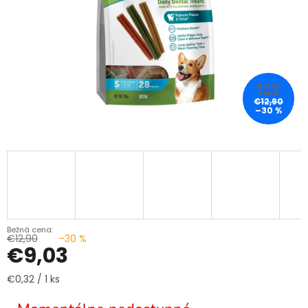
€12,90
–30 %
€12,90
–30 %
€9,03
Jednotková
€0,32 / 1 ks
cena: