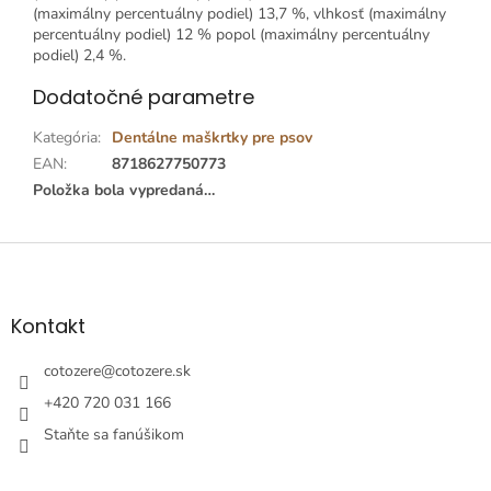
(maximálny percentuálny podiel) 13,7 %, vlhkosť (maximálny
percentuálny podiel) 12 % popol (maximálny percentuálny
podiel) 2,4 %.
Dodatočné parametre
Kategória
:
Dentálne maškrtky pre psov
EAN
:
8718627750773
Položka bola vypredaná…
Z
á
p
ä
Kontakt
t
i
cotozere
@
cotozere.sk
e
+420 720 031 166
Staňte sa fanúšikom