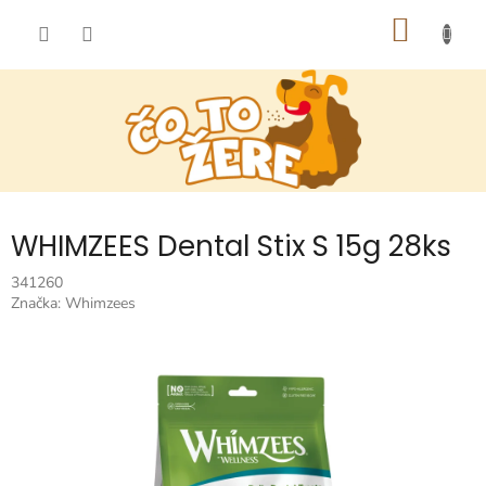
Prejsť
NÁKU
na
obsah
KOŠÍK
WHIMZEES Dental Stix S 15g 28ks
341260
Značka:
Whimzees