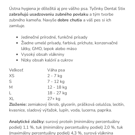
Ústna hygiena je dôležitá aj pre vášho psa. Tyčinky Dental Stix
zabraňujú usadzovaniu zubného povlaku
a tým tvorbe
zubného kameňa. Navyše
dobre chutia
a váš pes si ich
zamiluje.
Jedinečné prírodné, funkčné prísady
Žiadne umelé prísady, farbivá, príchute, konzervačné
látky, GMO, lepok alebo mäso
Vysoký obsah vlákniny
Nízky obsah kalórií a cukrov
Veľkosť
Váha psa
XS
2 - 7 kg
S
7 - 12 kg
M
12 - 18 kg
L
18 - 27 kg
XL
27+ kg
Zloženie:
zemiakový škrob, glycerín, prášková celulóza, lecitín,
kvasnice, sladový výťažok, lupín, voda, lucerna, paprika.
Analytické zložky:
surový proteín (minimálny percentuálny
podiel) 1,1 %, tuk (minimálny percentuálny podiel) 2,0 %, tuk
(maximálny percentuálny podiel) 4,3 %, surová vláknina