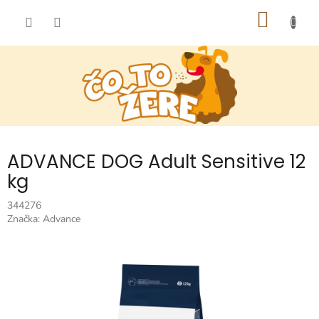
Prejsť
NÁKU
na
obsah
KOŠÍK
ADVANCE DOG Adult Sensitive 12
kg
344276
Značka:
Advance