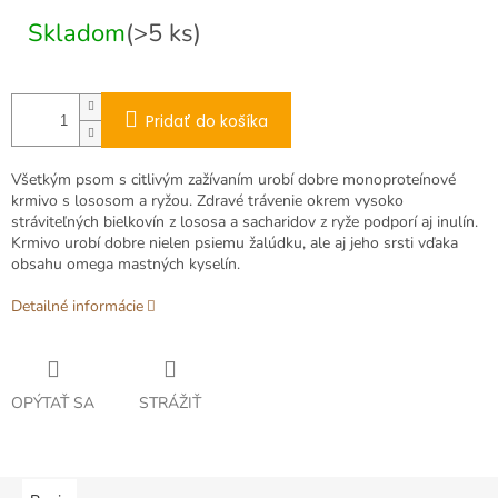
cena:
Skladom
(>5 ks)
Pridať do košíka
Všetkým psom s citlivým zažívaním urobí dobre monoproteínové
krmivo s lososom a ryžou.
Zdravé trávenie okrem vysoko
stráviteľných bielkovín z lososa a sacharidov z ryže podporí aj inulín.
Krmivo urobí dobre nielen psiemu žalúdku, ale aj jeho srsti vďaka
obsahu omega mastných kyselín.
Detailné informácie
OPÝTAŤ SA
STRÁŽIŤ