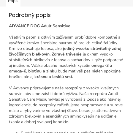
Popis
Podrobný popis
ADVANCE DOG Adult Sensitive
Všetkým psom s citlivým zažívaním urobí dobre kompletné a
vyvážené krmivo špeciálne navrhnuté pre ich citlivé žalúdky.
Krmivo obsahuje lososa, ako
jediný vysoko stráviteľný zdroj
živočíšnych bielkovín.
Zdravé trávenie
je okrem vysoko
stráviteľných bielkovín z lososa a sacharidov z ryže podporené
aj inulínom.
Vďaka obsahu mastných kyselín
omega-3 a
omega-6, biotínu a zinku
bude mať váš pes nielen spokojné
bruško, ale aj
krásnu a lesklú srsť.
V Advance pripravujeme naše receptúry z vysoko kvalitných
surovín, aby sme zaistili dobrú výživu. Naša receptúra Adult
Sensitive Care Medium/Max je vyrobená z lososa ako hlavnej
ingrediencie, do receptúry začleňujeme nespracované a surové
mäso a ryby varíme vo vlastnej šťave.
Losos je alternatívnym
zdrojom bielkovín a esenciálnych aminokyselín na udržanie
tkanív a dobrej svalovej kondície.