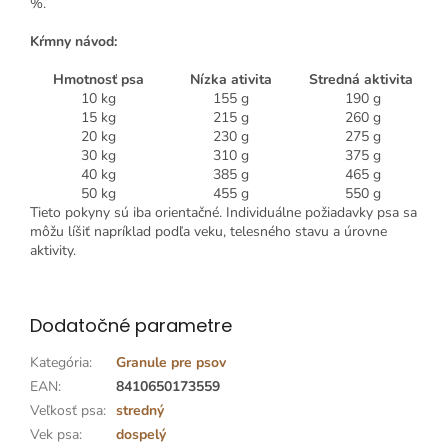
%.
Kŕmny návod:
Hmotnosť psa
Nízka ativita
Stredná aktivita
10 kg
155 g
190 g
15 kg
215 g
260 g
20 kg
230 g
275 g
30 kg
310 g
375 g
40 kg
385 g
465 g
50 kg
455 g
550 g
Tieto pokyny sú iba orientačné.
Individuálne požiadavky psa sa
môžu líšiť napríklad podľa veku,
telesného stavu a úrovne
aktivity.
Dodatočné parametre
Kategória
:
Granule pre psov
EAN
:
8410650173559
Veľkosť psa
:
stredný
Vek psa
:
dospelý