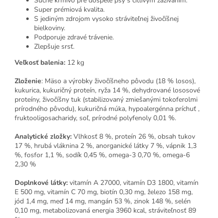
Suché krmivo pre dospelé psy s citlivým zažívaním.
Super prémiová kvalita.
S jediným zdrojom vysoko stráviteľnej živočíšnej
bielkoviny.
Podporuje zdravé trávenie.
Zlepšuje srsť.
Veľkosť balenia:
12 kg
Zloženie
: Mäso a výrobky živočíšneho pôvodu (18 % losos),
kukurica, kukuričný proteín, ryža 14 %, dehydrované lososové
proteíny, živočíšny tuk (stabilizovaný zmiešanými tokoferolmi
prírodného pôvodu), kukuričná múka, hypoalergénna príchuť
,
fruktooligosacharidy, soľ, prírodné polyfenoly 0,01 %.
Analytické zložky:
Vlhkosť 8 %, proteín 26 %, obsah tukov
17 %, hrubá vláknina 2 %, anorganické látky 7 %, vápnik 1,3
%, fosfor 1,1 %, sodík 0,45 %, omega-3 0,70
%, omega-6
2,30 %
Doplnkové látky:
vitamín A 27000, vitamín D3 1800, vitamín
E 500 mg, vitamín C 70 mg, biotín 0,30 mg, železo 158 mg,
jód 1,4 mg, meď 14 mg, mangán 53 %, zinok 148 %, selén
0,10 mg, metabolizovaná energia 3960 kcal, stráviteľnosť 89