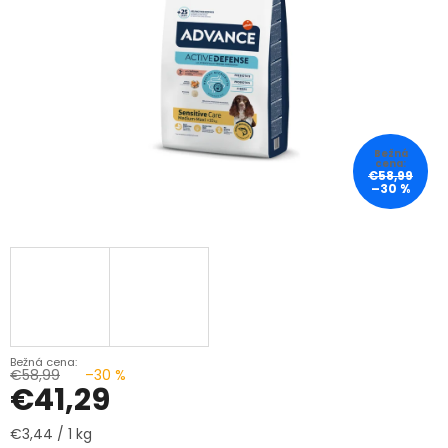
€58,99
–30 %
€58,99
–30 %
€41,29
Jednotková
€3,44 / 1 kg