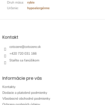
Druh mäsa
:
rybie
Určenie
:
hypoalergénne
Z
á
p
ä
Kontakt
t
i
cotozere
@
cotozere.sk
e
+420 720 031 166
Staňte sa fanúšikom
Informácie pre vás
Kontakty
Dodacie a platobné podmienky
Všeobecné obchodné podmienky
Ochrana osobných údajov