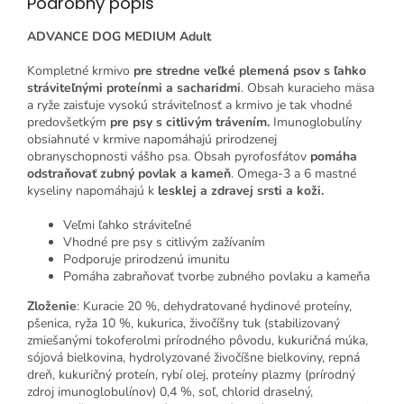
Podrobný popis
ADVANCE DOG MEDIUM Adult
Kompletné krmivo
pre stredne veľké plemená psov s ľahko
stráviteľnými proteínmi a sacharidmi
. Obsah kuracieho mäsa
a ryže zaisťuje vysokú stráviteľnosť a krmivo je tak vhodné
predovšetkým
pre psy s citlivým trávením.
Imunoglobulíny
obsiahnuté v krmive napomáhajú prirodzenej
obranyschopnosti vášho psa. Obsah pyrofosfátov
pomáha
odstraňovať zubný povlak a kameň
. Omega-3 a 6 mastné
kyseliny napomáhajú k
lesklej a zdravej srsti a koži.
Veľmi ľahko stráviteľné
Vhodné pre psy s citlivým zažívaním
Podporuje prirodzenú imunitu
Pomáha zabraňovať tvorbe zubného povlaku a kameňa
Zloženie
: Kuracie 20 %, dehydratované hydinové proteíny,
pšenica, ryža 10 %, kukurica, živočíšny tuk (stabilizovaný
zmiešanými tokoferolmi prírodného pôvodu, kukuričná múka,
sójová bielkovina, hydrolyzované živočíšne bielkoviny, repná
dreň, kukuričný proteín, rybí olej, proteíny plazmy (prírodný
zdroj imunoglobulínov) 0,4 %, soľ, chlorid draselný,