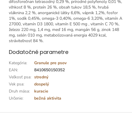
difosforečnan tetrasodný 0,29 %, prírodné polyfenoly 0,01 %,
vlhkosť 8 %, proteín 26 %, obsah tukov 18,5 %, hrubá
vláknina 2,2 %, anorganické látky 6,6%, vápnik 1,2%, fosfor
1%, sodík 0,45%, omega-3 0,40%, omega-6 3,20%, vitamín A
27000, vitamín D3 1800, vitamín E 500 mg , vitamín C 70 %,
železo 220 mg, 1,4 mg, meď 16 mg, mangán 56 g, zinok 148
mg, selén 010 mg, metabolizovaná energia 4029 kcal,
stráviteľnosť 84 %.
Dodatočné parametre
Kategória
:
Granule pre psov
EAN
:
8410650150352
Veľkosť psa
:
stredný
Vek psa
:
dospelý
Druh mäsa
:
kuracie
Určenie
:
bežná aktivita
Z
á
p