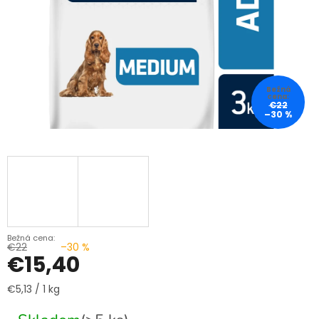
€22
–30 %
€22
–30 %
€15,40
Jednotková
€5,13 / 1 kg
cena: