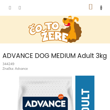
Prejsť
NÁKU
na
obsah
KOŠÍK
ADVANCE DOG MEDIUM Adult 3kg
344249
Značka:
Advance