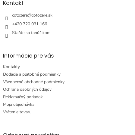
ä
Kontakt
t
i
cotozere
@
cotozere.sk
e
+420 720 031 166
Staňte sa fanúšikom
Informácie pre vás
Kontakty
Dodacie a platobné podmienky
Všeobecné obchodné podmienky
Ochrana osobných údajov
Reklamačný poriadok
Moja objednávka
Vrátenie tovaru