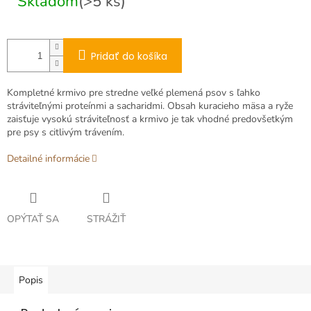
Skladom
(>5 ks)
Pridať do košíka
Kompletné krmivo pre stredne veľké plemená psov s ľahko
stráviteľnými proteínmi a sacharidmi.
Obsah kuracieho mäsa a ryže
zaisťuje vysokú stráviteľnosť a krmivo je tak vhodné predovšetkým
pre psy s citlivým trávením.
Detailné informácie
OPÝTAŤ SA
STRÁŽIŤ
Popis