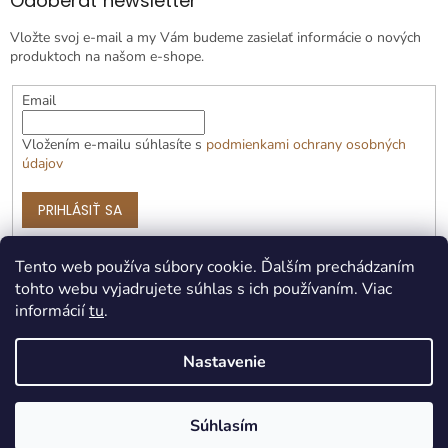
Odoberať newsletter
Vložte svoj e-mail a my Vám budeme zasielať informácie o nových
produktoch na našom e-shope.
Email
Vložením e-mailu súhlasíte s
podmienkami ochrany osobných
údajov
PRIHLÁSIŤ SA
Tento web používa súbory cookie. Ďalším prechádzaním
tohto webu vyjadrujete súhlas s ich používaním. Viac
informácií
tu
.
Nastavenie
Vytvoril Shoptet Premium
Súhlasím
Copyright 2026
Čotožere.sk
. Všetky práva vyhradené.