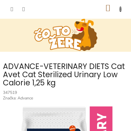
Prejsť
NÁKU
na
obsah
KOŠÍK
ADVANCE-VETERINARY DIETS Cat
Avet Cat Sterilized Urinary Low
Calorie 1,25 kg
347519
Značka:
Advance