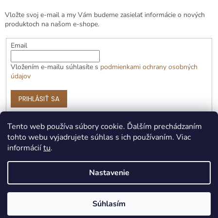
Vložte svoj e-mail a my Vám budeme zasielať informácie o nových
produktoch na našom e-shope.
Email
Vložením e-mailu súhlasíte s
podmienkami ochrany osobných
údajov
PRIHLÁSIŤ SA
Tento web používa súbory cookie. Ďalším prechádzaním
tohto webu vyjadrujete súhlas s ich používaním. Viac
informácií
tu
.
Nastavenie
Vytvoril Shoptet Premium
Súhlasím
Copyright 2026
Čotožere.sk
. Všetky práva vyhradené.