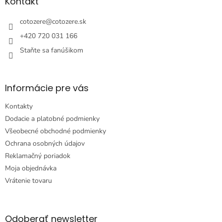
ä
Kontakt
t
i
cotozere
@
cotozere.sk
e
+420 720 031 166
Staňte sa fanúšikom
Informácie pre vás
Kontakty
Dodacie a platobné podmienky
Všeobecné obchodné podmienky
Ochrana osobných údajov
Reklamačný poriadok
Moja objednávka
Vrátenie tovaru
Odoberať newsletter