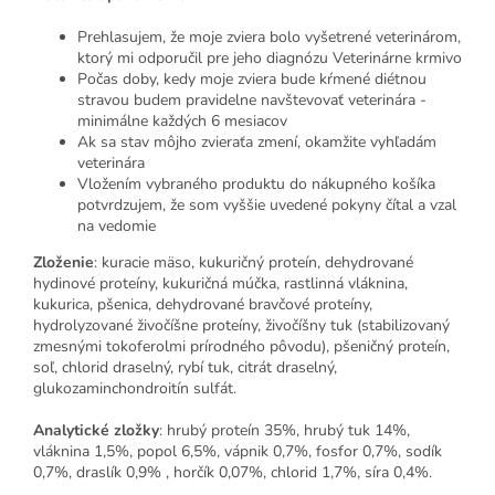
Prehlasujem, že moje zviera bolo vyšetrené veterinárom,
ktorý mi odporučil pre jeho diagnózu Veterinárne krmivo
Počas doby, kedy moje zviera bude kŕmené diétnou
stravou budem pravidelne navštevovať veterinára -
minimálne každých 6 mesiacov
Ak sa stav môjho zvieraťa zmení, okamžite vyhľadám
veterinára
Vložením vybraného produktu do nákupného košíka
potvrdzujem, že som vyššie uvedené pokyny čítal a vzal
na vedomie
Zloženie
: kuracie mäso, kukuričný proteín, dehydrované
hydinové proteíny, kukuričná múčka, rastlinná vláknina,
kukurica, pšenica, dehydrované bravčové proteíny,
hydrolyzované živočíšne proteíny, živočíšny tuk (stabilizovaný
zmesnými tokoferolmi prírodného pôvodu), pšeničný proteín,
soľ, chlorid draselný, rybí tuk, citrát draselný,
glukozaminchondroitín sulfát.
Analytické zložky
: hrubý proteín 35%, hrubý tuk 14%,
vláknina 1,5%, popol 6,5%, vápnik 0,7%, fosfor 0,7%, sodík
0,7%, draslík 0,9% , horčík 0,07%, chlorid 1,7%, síra 0,4%.