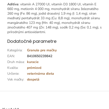
Aditíva
: vitamín A 27000 UI, vitamín D3 1800 UI, vitamín E
660 mg, metionín 4 000 mg, monohydrát síranu železnatého
260 mg (Fe: 86 mg), jodid draselný 1,9 mg (I: 1,4 mg), síran
meďnatý pentahydrát 33 mg (Cu: 8,8 mg), monohydrát síranu
mangánatého 123 mg (Mn: 40 mg), monohydrát síranu
zinočnatého 407 mg (Zn: 148 mg), sodík 0,2 mg (Se: 0,1 mg), s
prírodnými antioxidantmi.
Dodatočné parametre
Kategória
:
Granule pre mačky
EAN
:
8410650239842
Druh mäsa
:
kuracie
Kvalita
:
prémiové
Určenie
:
veterinárna dieta
Vek mačky
:
dospelá
Z
á
p