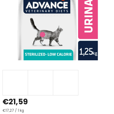
€21,59
Jednotková
€17,27 / 1 kg