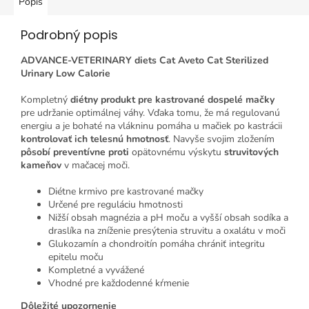
Popis
Podrobný popis
ADVANCE-VETERINARY diets Cat Aveto Cat Sterilized
Urinary Low Calorie
Kompletný
diétny produkt pre kastrované dospelé mačky
pre udržanie optimálnej váhy. Vďaka tomu, že má regulovanú
energiu a je bohaté na vlákninu pomáha u mačiek po kastrácii
kontrolovať ich telesnú hmotnosť
. Navyše svojim zložením
pôsobí preventívne proti
opätovnému výskytu
struvitových
kameňov
v mačacej moči.
Diétne krmivo pre kastrované mačky
Určené pre reguláciu hmotnosti
Nižší obsah magnézia a pH moču a vyšší obsah sodíka a
draslíka na zníženie presýtenia struvitu a oxalátu v moči
Glukozamín a chondroitín pomáha chrániť integritu
epitelu moču
Kompletné a vyvážené
Vhodné pre každodenné kŕmenie
Dôležité upozornenie