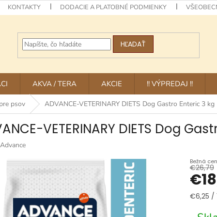
KONTAKTY
DODACIE A PLATOBNÉ PODMIENKY
VŠEOBEC
HĽADAŤ
CI
AKVA / TERA
AKCIE
!! VÝPREDAJ !!
pre psov
ADVANCE-VETERINARY DIETS Dog Gastro Enteric 3 kg
ANCE-VETERINARY DIETS Dog Gastro
Advance
€26,79
€18
Jednotk
€6,25 / 
cena: