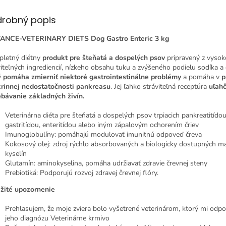
drobný popis
ANCE-VETERINARY DIETS Dog Gastro Enteric 3 kg
letný diétny
produkt pre šteňatá a dospelých psov
pripravený z vysok
viteľných ingrediencií, nízkeho obsahu tuku a zvýšeného podielu sodíka a 
ý
pomáha zmierniť niektoré gastrointestinálne problémy
a pomáha v
p
rinnej nedostatočnosti pankreasu
. Jej ľahko stráviteľná receptúra
​​uľah
ebávanie základných živín.
Veterinárna diéta pre šteňatá a dospelých psov trpiacich pankreatitídou
gastritídou, enteritídou alebo iným zápalovým ochorením čriev
Imunoglobulíny: pomáhajú modulovať imunitnú odpoveď čreva
Kokosový olej: zdroj rýchlo absorbovaných a biologicky dostupných m
kyselín
Glutamín: aminokyselina, pomáha udržiavať zdravie črevnej steny
Prebiotiká: Podporujú rozvoj zdravej črevnej flóry.
žité upozornenie
Prehlasujem, že moje zviera bolo vyšetrené veterinárom, ktorý mi odpor
jeho diagnózu Veterinárne krmivo