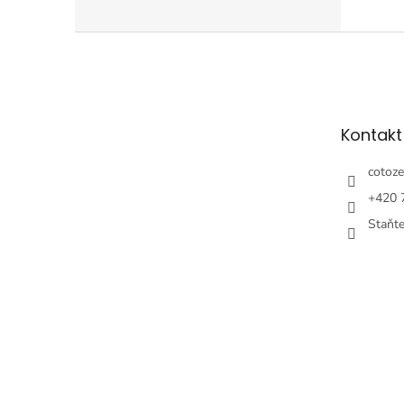
Z
á
p
ä
t
Kontakt
i
e
cotoze
+420 
Staňt