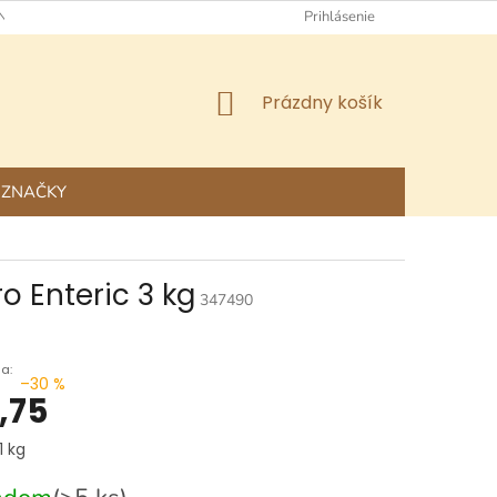
NÉ OBCHODNÉ PODMIENKY
OCHRANA OSOBNÝCH ÚDAJOV
Prihlásenie
NÁKUPNÝ
Prázdny košík
KOŠÍK
ZNAČKY
 Enteric 3 kg
347490
–30 %
,75
ová
1 kg