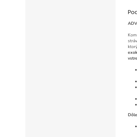
Po
ADV
Komp
strá
ktor
exok
vstr
Dôle