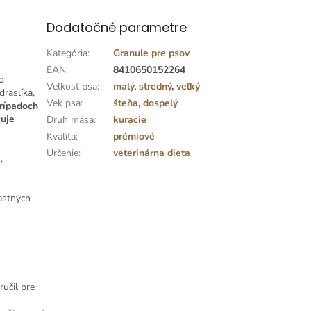
Dodatočné parametre
Kategória
:
Granule pre psov
EAN
:
8410650152264
o
Veľkosť psa
:
malý
,
stredný
,
veľký
draslíka,
Vek psa
:
šteňa
,
dospelý
rípadoch
čuje
Druh mäsa
:
kuracie
Kvalita
:
prémiové
Určenie
:
veterinárna dieta
,
astných
učil pre