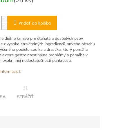
adom
(>5 ks)
Pridať do košíka
é diétne krmivo pre šteňatá a dospelých psov
é z vysoko stráviteľných ingrediencií, nízkeho obsahu
výšeného podielu sodíka a draslíka, ktorý pomáha
 niektoré gastrointestinálne problémy a pomáha v
h exokrinnej nedostatočnosti pankreasu.
informácie
 SA
STRÁŽIŤ