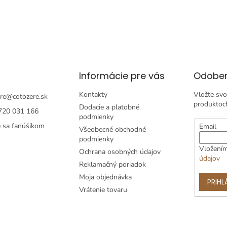
Informácie pre vás
Odober
Kontakty
Vložte svo
re
@
cotozere.sk
produktoc
Dodacie a platobné
720 031 166
podmienky
e sa fanúšikom
Email
Všeobecné obchodné
podmienky
Vložením
Ochrana osobných údajov
údajov
Reklamačný poriadok
Moja objednávka
PRIHL
Vrátenie tovaru