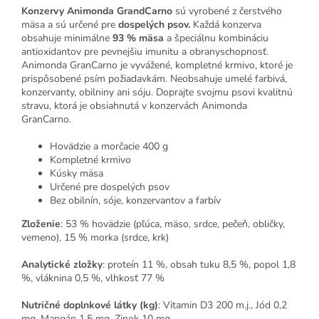
Konzervy Animonda GrandCarno
sú vyrobené z čerstvého
mäsa a sú určené pre
dospelých psov.
Každá konzerva
obsahuje minimálne
93 % mäsa
a špeciálnu kombináciu
antioxidantov pre pevnejšiu imunitu a obranyschopnosť.
Animonda GranCarno je vyvážené, kompletné krmivo, ktoré je
prispôsobené psím požiadavkám. Neobsahuje umelé farbivá,
konzervanty, obilniny ani sóju. Doprajte svojmu psovi kvalitnú
stravu, ktorá je obsiahnutá v konzervách Animonda
GranCarno.
Hovädzie a morčacie 400 g
Kompletné krmivo
Kúsky mäsa
Určené pre dospelých psov
Bez obilnín, sóje, konzervantov a farbív
Zloženie
: 53 % hovädzie (pľúca, mäso, srdce, pečeň, obličky,
vemeno), 15 % morka (srdce, krk)
Analytické zložky
: proteín 11 %, obsah tuku 8,5 %, popol 1,8
%, vláknina 0,5 %, vlhkosť 77 %
Nutričné doplnkové látky (kg)
: Vitamin D3 200 m.j., Jód 0,2
mg, Mangán 1,5 mg, Zinok 10 mg