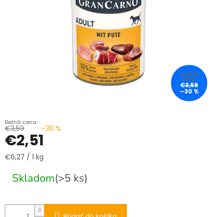
€3,59
–30 %
€3,59
–30 %
€2,51
Jednotková
€6,27 / 1 kg
cena:
Skladom
(>5 ks)
Pridať do košíka