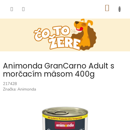
Prejsť
NÁKU
na
obsah
KOŠÍK
Animonda GranCarno Adult s
morčacím mäsom 400g
217428
Značka:
Animonda