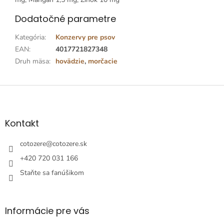
Dodatočné parametre
Kategória
:
Konzervy pre psov
EAN
:
4017721827348
Druh mäsa
:
hovädzie
,
morčacie
Z
á
p
ä
Kontakt
t
i
cotozere
@
cotozere.sk
e
+420 720 031 166
Staňte sa fanúšikom
Informácie pre vás