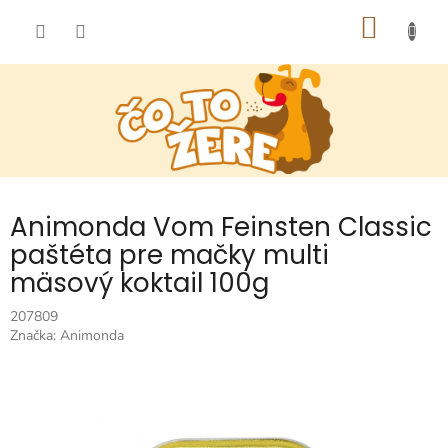
Prejsť
NÁKU
na
obsah
KOŠÍK
Animonda Vom Feinsten Classic
paštéta pre mačky multi
mäsový koktail 100g
207809
Značka:
Animonda