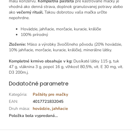
malú konzervu.
Kompletná paštéta
pre kastrované mačky je
vhodná ako denná strava, doplnok granulovanej potravy alebo
ako
večerný rituál.
Takou dobrotou vaša mačka určite
nepohrdne.
Hovädzie, jahňacie, morčacie, kuracie, králičie
100% prírodný
Zloženie:
Mäso a výrobky živočíšneho pôvodu (20% hovädzie,
10% jahňacie, morčacie, kuracie, králičie), minerálne látky.
Kompletné krmivo obsahuje v kg:
Dusíkaté látky 115 g, tuk
47 g, vláknina 3 g, popol 16 g, vlhkosť 80,5%, vit. E 30 mg, vit.
D3 200m.j.
Dodatočné parametre
Kategória
:
Paštéty pre mačky
EAN
:
4017721832045
Druh mäsa
:
hovädzie
,
jahňacie
Položka bola vypredaná…