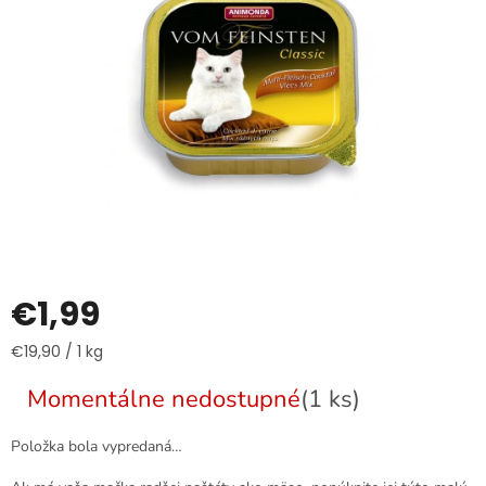
€1,99
Jednotková
€19,90 / 1 kg
cena:
Momentálne nedostupné
(1 ks)
Položka bola vypredaná…