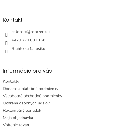
Z
á
p
ä
Kontakt
t
i
cotozere
@
cotozere.sk
e
+420 720 031 166
Staňte sa fanúšikom
Informácie pre vás
Kontakty
Dodacie a platobné podmienky
Všeobecné obchodné podmienky
Ochrana osobných údajov
Reklamačný poriadok
Moja objednávka
Vrátenie tovaru