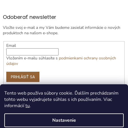
Odoberať newsletter
Vložte svoj e-mail a my Vám budeme zasielať informácie o nových
produktoch na našom e-shope.
Email
Vložením e-mailu súhlasíte s
podmienkami ochrany osobných
údajov
PRIHLÁSIŤ SA
Tento web používa súbory cookie. Ďalším prechádzaním
tohto webu vyjadrujete súhlas s ich používaním. Viac
informácií
tu
.
Nastavenie
Vytvoril Shoptet Premium