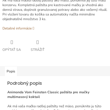
Ak má vaša mačka radšej paštéty ako mäso, ponúknite jej túto malú
konzervu. Kompletná paštéta pre kastrované mačky je vhodná ako
denná strava, doplnok granulovanej potravy alebo ako večerný rituál.
Pri vložení tovaru do košíka sa automaticky načíta minimálne
objednateľné množstvo 3 ks.
Detailné informácie
OPÝTAŤ SA
STRÁŽIŤ
Popis
Podrobný popis
Animonda Vom Feinsten Classic paštéta pre mačky
multimasový koktail
Ak má vaša mačka radšej paštéty než mäso, ponúknite ju túto