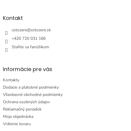
á
p
ä
Kontakt
t
i
cotozere
@
cotozere.sk
e
+420 720 031 166
Staňte sa fanúšikom
Informácie pre vás
Kontakty
Dodacie a platobné podmienky
Všeobecné obchodné podmienky
Ochrana osobných údajov
Reklamačný poriadok
Moja objednávka
Vrátenie tovaru