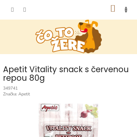
Prejsť
NÁKU
na
obsah
KOŠÍK
Apetit Vitality snack s červenou
repou 80g
349741
Značka:
Apetit