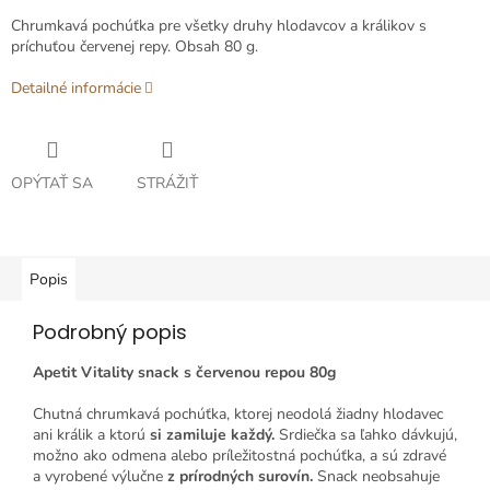
Chrumkavá pochúťka pre všetky druhy hlodavcov a králikov s
príchuťou červenej repy. Obsah 80 g.
Detailné informácie
OPÝTAŤ SA
STRÁŽIŤ
Popis
Podrobný popis
Apetit Vitality snack s červenou repou 80g
Chutná chrumkavá pochúťka, ktorej neodolá žiadny hlodavec
ani králik a ktorú
si zamiluje každý.
Srdiečka sa ľahko dávkujú,
možno ako odmena alebo príležitostná pochúťka, a sú zdravé
a vyrobené výlučne
z prírodných surovín.
Snack neobsahuje