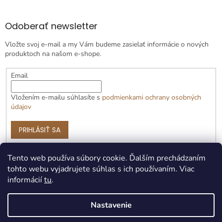
Odoberať newsletter
Vložte svoj e-mail a my Vám budeme zasielať informácie o nových
produktoch na našom e-shope.
Email
Vložením e-mailu súhlasíte s
podmienkami ochrany osobných
údajov
PRIHLÁSIŤ SA
Tento web používa súbory cookie. Ďalším prechádzaním
tohto webu vyjadrujete súhlas s ich používaním. Viac
informácií
tu
.
Nastavenie
Vytvoril Shoptet Premium