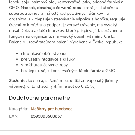
lepok, sóju, palmový olej, konzervačné látky, pridané farbivá a
GMO. Naopak,
obsahuje červenú repu
, ktorá je skutočnou
superpotravinou a má celý rad pozitívnych účinkov na
organizmus - zlepšuje vstrebávanie vápnika a horčíka, reguluje
črevnú mikroflóru a podporuje zdravé trávenie, má vysoký
obsah železa a ďalších prvkov, ktoré prispievajú k správnemu
fungovaniu organizmu, má vysoký obsah vitamínu C a E.
Balené v uzatvárateľnom balení. Vyrobené v Českej republike.
chrumkavé občerstvenie
pre všetky hlodavce a králiky
s príchuťou červenej repy
bez lepku, sóje, konzervačných látok, farbív a GMO
Zloženie:
kukurica, sušená repa, uhličitan vápenatý (kŕmny
vápenec), chlorid sodný (kŕmna soľ do 0,25 %).
Dodatočné parametre
Kategória
:
Maškrty pre hlodavce
EAN
:
8595093500657
Z