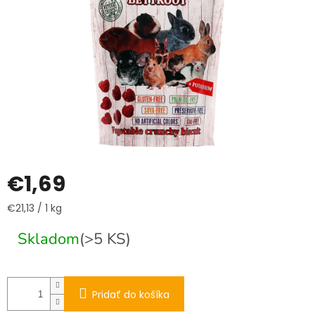
€1,69
Jednotková
€21,13 / 1 kg
cena:
Skladom
(>5 KS)
Pridať do košíka