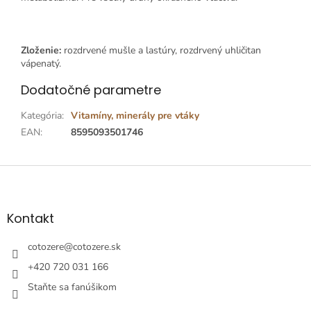
Zloženie:
rozdrvené mušle a lastúry, rozdrvený uhličitan
vápenatý.
Dodatočné parametre
Kategória
:
Vitamíny, minerály pre vtáky
EAN
:
8595093501746
Z
á
p
ä
Kontakt
t
i
cotozere
@
cotozere.sk
e
+420 720 031 166
Staňte sa fanúšikom