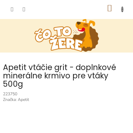
Prejsť
NÁKU
na
obsah
KOŠÍK
Apetit vtáčie grit - doplnkové
minerálne krmivo pre vtáky
500g
223750
Značka:
Apetit