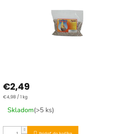
€2,49
Jednotková
€4,98 / 1 kg
cena:
Skladom
(>5 ks)
Pridať do košíka