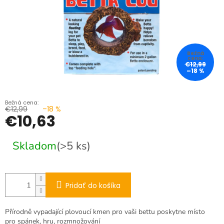
€12,99
–18 %
€12,99
–18 %
€10,63
Jednotková
Skladom
(>5 ks)
cena:
Pridať do košíka
Přírodně vypadající plovoucí kmen pro vaši bettu poskytne místo
pro spánek, hru, rozmnožování