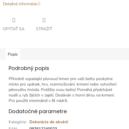
Detailné informácie
OPÝTAŤ SA
STRÁŽIŤ
Popis
Podrobný popis
Přírodně vypadající plovoucí kmen pro vaši bettu poskytne
místo pro spánek, hru, rozmnožování, krmení nebo vytvoření
pěnového hnízda. Potěšte svou bettu! Pomáhá předcházet
nudě u ryb žijících v zajetí. Dodáván s horní dírou na krmení.
Pro použití minimálně v 8l nádrži.
Dodatočné parametre
Kategória
:
Dekorácie do akvárií
EAN
:
097612240023