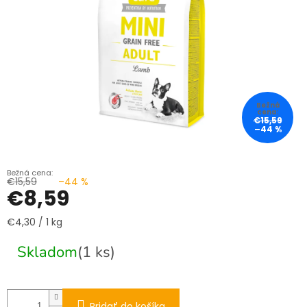
€15,59
–44 %
€15,59
–44 %
€8,59
Jednotková
€4,30 / 1 kg
cena:
Skladom
(1 ks)
Pridať do košíka