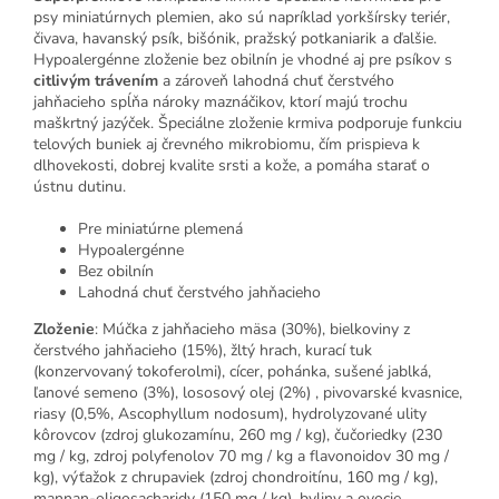
psy miniatúrnych plemien, ako sú napríklad yorkšírsky teriér,
čivava, havanský psík, bišónik, pražský potkaniarik a ďalšie.
Hypoalergénne zloženie bez obilnín je vhodné aj pre psíkov s
citlivým trávením
a zároveň lahodná chuť čerstvého
jahňacieho spĺňa nároky maznáčikov, ktorí majú trochu
maškrtný jazýček. Špeciálne zloženie krmiva podporuje funkciu
telových buniek aj črevného mikrobiomu, čím prispieva k
dlhovekosti, dobrej kvalite srsti a kože, a pomáha starať o
ústnu dutinu.
Pre miniatúrne plemená
Hypoalergénne
Bez obilnín
Lahodná chuť čerstvého jahňacieho
Zloženie
: Múčka z jahňacieho mäsa (30%), bielkoviny z
čerstvého jahňacieho (15%), žltý hrach, kurací tuk
(konzervovaný tokoferolmi), cícer, pohánka, sušené jablká,
ľanové semeno (3%), lososový olej (2%) , pivovarské kvasnice,
riasy (0,5%, Ascophyllum nodosum), hydrolyzované ulity
kôrovcov (zdroj glukozamínu, 260 mg / kg), čučoriedky (230
mg / kg, zdroj polyfenolov 70 mg / kg a flavonoidov 30 mg /
kg), výťažok z chrupaviek (zdroj chondroitínu, 160 mg / kg),
mannan-oligosacharidy (150 mg / kg), byliny a ovocie