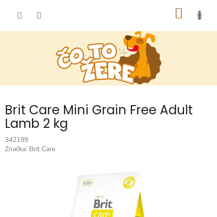
Prejsť
NÁKU
na
obsah
KOŠÍK
Brit Care Mini Grain Free Adult
Lamb 2 kg
342199
Značka:
Brit Care