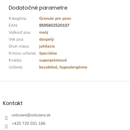
Dodatočné parametre
Kategória
:
Granule pre psov
EAN
:
8595602520107
Veľkosť psa
:
malý
Vek psa
:
dospelý
Druh mäsa
:
jahňacie
Krmivo určenie
:
špeciálne
Kvalita
:
superprémiové
Určenie
:
bezobilné
,
hypoalergénne
Z
á
p
ä
Kontakt
t
i
cotozere
@
cotozere.sk
e
+420 720 031 166