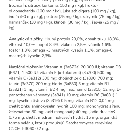
(rozmarín, citrusy, kurkuma, 150 mg / kg), frukto-
oligosacharidy (100 mg / kg), juka schidigera (100 mg / kg),
inulín (90 mg / kg), pestrec (75 mg / kg), rakytník (75 mg / kg),
harmanček (30 mg / kg), klinček (30 mg / kg), šalvia (25 mg /
kg).
Analytické zložky:
Hrubý proteín 29,0%, obsah tuku 18,0%,
vlhkosť 10,0%, popol 8,4%, vláknina 2,5%, vápnik 1,6%,
fosfor 1,3%, omega -3 mastných kyselín 1,1%, omega-6
mastných kyselín 2,3%.
Nutričné ​​zloženie
: Vitamín A (3a672a) 20 000 IU; vitamín D3
(E671) 1 500 IU; vitamín E (α-tokoferol) (3a700) 500 mg;
vitamín C (3a312) 300 mg; cholinchlorid (3a890) 700 mg;
taurín (3a370) 200 mg; biotín (3a880) 3 mg; vitamín B1
(3a821) 1 mg; vitamín B2 4 mg; niacinamid (3a315) 12 mg; D-
pantothenan vápenatý (3a841) 10 mg; vitamín B6 (3a831) 1
mg; kyselina listová (3a316) 0,5 mg; vitamín B12 0,04 mg;
chelát zinku aminokyselín hydrát 100 mg; monohydrát síranu
železnatého 80 mg; oxid manganatý 40 mg; jodid draselný
0,75 mg; chelát medi aminokyselín hydrát 15 mg; organická
forma selénu, ktorú produkujú Saccharomyces cerevisiae
CNCM I-3060 0,2 mg.