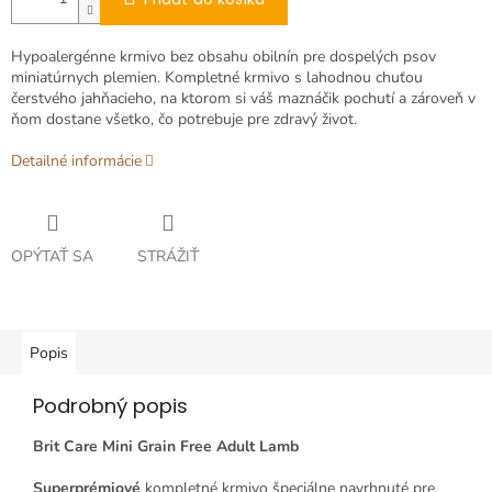
Hypoalergénne
krmivo
bez
obsahu
obilnín
pre
dospelých psov
miniatúrnych
plemien
.
Kompletné
krmivo
s
lahodnou
chuťou
čerstvého
jahňacieho
,
na
ktorom si
váš maznáčik
pochutí
a
zároveň
v
ňom
dostane
všetko
,
čo potrebuje
pre
zdravý
život
.
Detailné informácie
OPÝTAŤ SA
STRÁŽIŤ
Popis
Podrobný popis
Brit Care Mini Grain Free Adult Lamb
Superprémiové
kompletné krmivo špeciálne navrhnuté pre