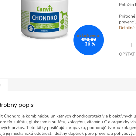
Položka 
Prírodné 
prevenci
Detailné 
€13,69
–30 %
OPÝTAŤ
s
drobný popis
it Chondro je kombináciou unikátnych chondroprotektív a bioaktívnych l
droitín sulfátu, glukosamín sulfátu, kolagénu, vitamínu C a organicky vi
ových prvkov. Tieto látky posilňujú chrupavku, podporujú tvorbu kolagé
ujú jej mechanickú odolnosť. Ideálny doplnok ppro prevenciu pohybovýc