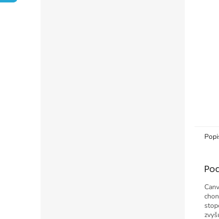
Popi
Po
Canv
chon
stop
zvyš