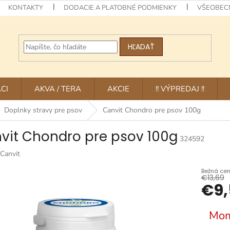
KONTAKTY
DODACIE A PLATOBNÉ PODMIENKY
VŠEOBEC
HĽADAŤ
CI
AKVA / TERA
AKCIE
!! VÝPREDAJ !!
Doplnky stravy pre psov
Canvit Chondro pre psov 100g
vit Chondro pre psov 100g
324592
Canvit
€13,69
€9,
Jednotk
Mom
cena: