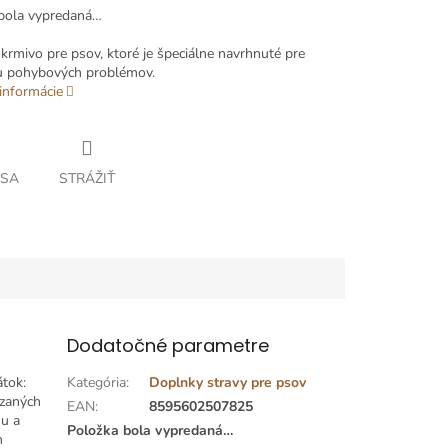
bola vypredaná…
krmivo pre psov, ktoré je špeciálne navrhnuté pre
u pohybových problémov.
informácie
 SA
STRÁŽIŤ
Dodatočné parametre
átok:
Kategória
:
Doplnky stravy pre psov
azaných
EAN
:
8595602507825
nu a
Položka bola vypredaná…
h