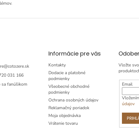
lémov.
Informácie pre vás
Odober
Kontakty
Vložte svo
re
@
cotozere.sk
produktoc
Dodacie a platobné
720 031 166
podmienky
e sa fanúšikom
Email
Všeobecné obchodné
podmienky
Vložením
Ochrana osobných údajov
údajov
Reklamačný poriadok
Moja objednávka
PRIHL
Vrátenie tovaru