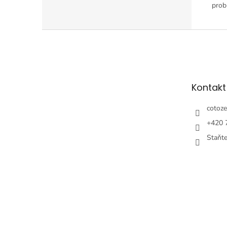
prob
Z
á
p
ä
t
Kontakt
i
e
cotoze
+420 
Staňt