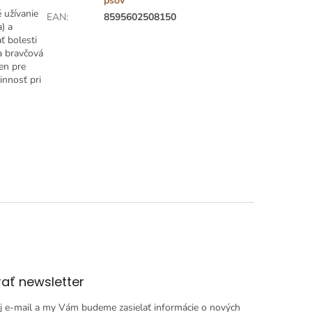
psov
 užívanie
EAN
:
8595602508150
) a
ť bolesti
a bravčová
en pre
innosť pri
ať newsletter
j e-mail a my Vám budeme zasielať informácie o nových