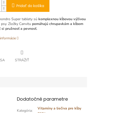
Pridať do košíka
hondro Super tablety sú
komplexnou kĺbovou výživou
é psy. Zložky Canvitu
pomáhajú chrupavkám a kĺbom
 si pružnosť a pevnosť.
informácie
 SA
STRÁŽIŤ
Dodatočné parametre
Vitamíny a liečiva pre kĺby
Kategória
: