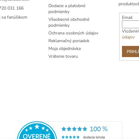
produktoc
Dodacie a platobné
720 031 166
podmienky
e sa fanúšikom
Email
Všeobecné obchodné
podmienky
Vložením
Ochrana osobných údajov
údajov
Reklamačný poriadok
Moja objednávka
PRIHL
Vrátenie tovaru