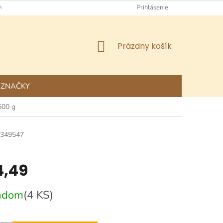
NÉ OBCHODNÉ PODMIENKY
OCHRANA OSOBNÝCH ÚDAJOV
Prihlásenie
NÁKUPNÝ
Prázdny košík
KOŠÍK
ZNAČKY
500 g
349547
,49
ová
adom
(4 KS)