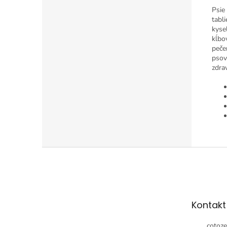
Psie
tabl
kyse
kĺbo
peče
psov
zdra
Z
á
p
ä
t
Kontakt
i
e
cotoze