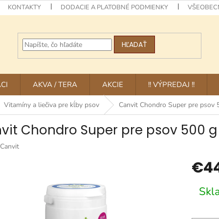
KONTAKTY
DODACIE A PLATOBNÉ PODMIENKY
VŠEOBEC
HĽADAŤ
CI
AKVA / TERA
AKCIE
!! VÝPREDAJ !!
Vitamíny a liečiva pre kĺby psov
Canvit Chondro Super pre psov 
vit Chondro Super pre psov 500 g
Canvit
€44
Jednotk
Skl
cena: