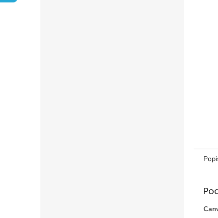
Popi
Po
Canv