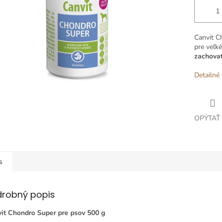
Canvit C
pre veľk
zachovať
Detailné 
OPÝTAŤ
s
drobný popis
it Chondro Super pre psov 500 g