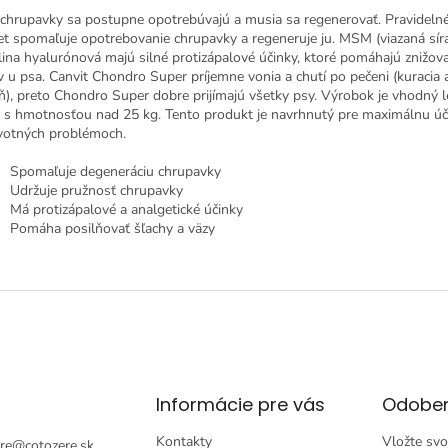
 chrupavky sa postupne opotrebúvajú a musia sa regenerovať. Pravidelné
iet spomaľuje opotrebovanie chrupavky a regeneruje ju. MSM (viazaná síra
lina hyalurónová majú silné protizápalové účinky, ktoré pomáhajú znižova
v u psa. Canvit Chondro Super príjemne vonia a chutí po pečeni (kuracia 
ň), preto Chondro Super dobre prijímajú všetky psy. Výrobok je vhodný l
 s hmotnosťou nad 25 kg. Tento produkt je navrhnutý pre maximálnu úč
votných problémoch.
Spomaľuje degeneráciu chrupavky
Udržuje pružnosť chrupavky
Má protizápalové a analgetické účinky
Pomáha posilňovať šľachy a väzy
Informácie pre vás
Odober
Kontakty
Vložte svo
re
@
cotozere.sk