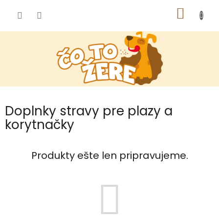
Prejsť
NÁKU
na
obsah
KOŠÍK
Doplnky stravy pre plazy a
korytnačky
Produkty ešte len pripravujeme.