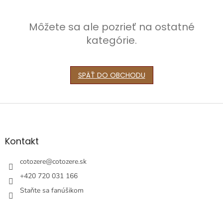
Môžete sa ale pozrieť na ostatné
kategórie.
SPÄŤ DO OBCHODU
Z
á
p
ä
Kontakt
t
i
cotozere
@
cotozere.sk
e
+420 720 031 166
Staňte sa fanúšikom